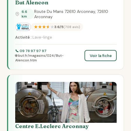
But Alencon
Route Du Mans 72610 Arconnay, 72610
6.6
km
Arconnay
★★★★★
3.6/5
(708 avis)
Activité :
Lave-linge
📞 09 78 97 97 97
Voir la fiche
🌐 but.fr/magasins/024/But-
Alencon.htm
Centre E.Leclerc Arconnay