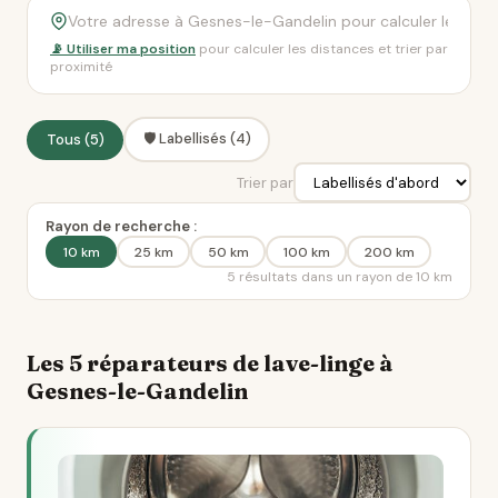
📡 Utiliser ma position
pour calculer les distances et trier par
proximité
🛡️ Labellisés (4)
Tous (5)
Trier par
Rayon de recherche :
10 km
25 km
50 km
100 km
200 km
5 résultats dans un rayon de 10 km
Les 5 réparateurs de lave-linge à
Gesnes-le-Gandelin