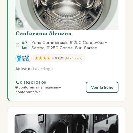
Conforama Alencon
Zone Commerciale 61250 Conde-Sur-
8.7
km
Sarthe, 61250 Conde-Sur-Sarthe
★★★★★
3.6/5
(1475 avis)
Activité :
Lave-linge
📞 0 892 01 08 08
Voir la fiche
🌐 conforama.fr/magasins-
conforama/ale