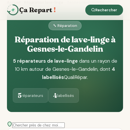
Accueil
Réparation lave-linge
Gesnes-le-Gandelin
Ça Repart
!
Rechercher
🔧 Réparation
Réparation de lave-linge à
Gesnes-le-Gandelin
5 réparateurs de lave-linge
dans un rayon de
10 km autour de Gesnes-le-Gandelin
, dont
4
labellisés
QualiRépar
.
5
4
réparateurs
labellisés