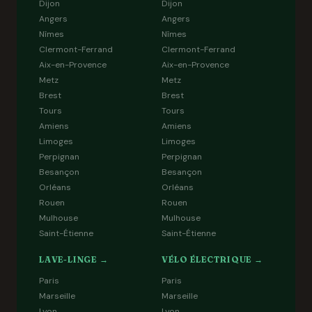
Dijon
Dijon
Angers
Angers
Nîmes
Nîmes
Clermont-Ferrand
Clermont-Ferrand
Aix-en-Provence
Aix-en-Provence
Metz
Metz
Brest
Brest
Tours
Tours
Amiens
Amiens
Limoges
Limoges
Perpignan
Perpignan
Besançon
Besançon
Orléans
Orléans
Rouen
Rouen
Mulhouse
Mulhouse
Saint-Étienne
Saint-Étienne
LAVE-LINGE →
VÉLO ÉLECTRIQUE →
Paris
Paris
Marseille
Marseille
Lyon
Lyon