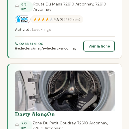
Route Du Mans 72610 Arconnay, 72610
6.3
km
Arconnay
★★★★★
4.1/5
(5493 avis)
Activité :
Lave-linge
📞 02 33 81 41 00
Voir la fiche
🌐 e.leclerc/mag/e-leclerc-arconnay
Darty AlençOn
Zone Du Petit Coudray 72610 Arconnay,
7.0
km
72610 Arconnay