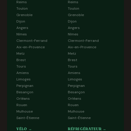
Reims
Reims
Toulon
Toulon
Grenoble
Grenoble
Dijon
Dijon
Angers
Angers
Nîmes
Nîmes
Clermont-Ferrand
Clermont-Ferrand
Aix-en-Provence
Aix-en-Provence
Metz
Metz
Brest
Brest
Tours
Tours
Amiens
Amiens
Limoges
Limoges
Perpignan
Perpignan
Besançon
Besançon
Orléans
Orléans
Rouen
Rouen
Mulhouse
Mulhouse
Saint-Étienne
Saint-Étienne
VÉLO →
RÉFRIGÉRATEUR →