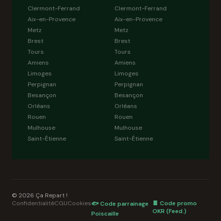
Clermont-Ferrand
Clermont-Ferrand
Aix-en-Provence
Aix-en-Provence
Metz
Metz
Brest
Brest
Tours
Tours
Amiens
Amiens
Limoges
Limoges
Perpignan
Perpignan
Besançon
Besançon
Orléans
Orléans
Rouen
Rouen
Mulhouse
Mulhouse
Saint-Étienne
Saint-Étienne
© 2026 Ça Repart !
Confidentialité
CGU
Cookies
🍫 Code promo
🐟 Code parrainage
OKR (Feed.)
Poiscaille