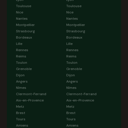
Toulouse
Toulouse
Nice
Nice
Nantes
Nantes
Montpellier
Montpellier
Strasbourg
Strasbourg
Bordeaux
Bordeaux
Lille
Lille
Rennes
Rennes
Reims
Reims
Toulon
Toulon
Grenoble
Grenoble
Dijon
Dijon
Angers
Angers
Nîmes
Nîmes
Clermont-Ferrand
Clermont-Ferrand
Aix-en-Provence
Aix-en-Provence
Metz
Metz
Brest
Brest
Tours
Tours
Amiens
Amiens