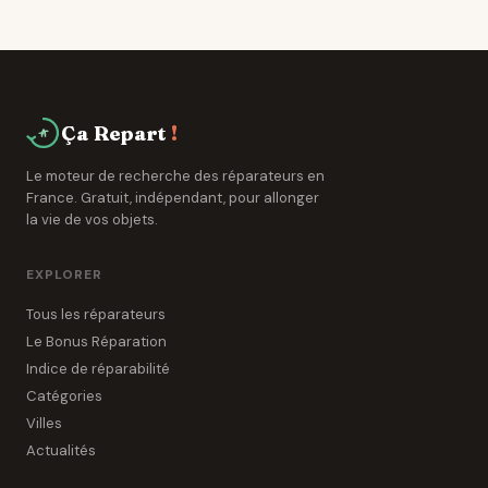
détachées pendant 5 à 10 ans. Les réparateurs de
Gesnes-le-Gandelin ont accès à des réseaux de
grossistes spécialisés.
Ça Repart
!
Le moteur de recherche des réparateurs en
France. Gratuit, indépendant, pour allonger
la vie de vos objets.
EXPLORER
Tous les réparateurs
Le Bonus Réparation
Indice de réparabilité
Catégories
Villes
Actualités