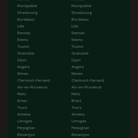
Montpellier
Montpellier
Strasbourg
Strasbourg
Bordeaux
Bordeaux
Lille
Lille
Rennes
Rennes
Reims
Reims
Toulon
Toulon
Grenoble
Grenoble
Dijon
Dijon
Angers
Angers
Nîmes
Nîmes
Clermont-Ferrand
Clermont-Ferrand
Aix-en-Provence
Aix-en-Provence
Metz
Metz
Brest
Brest
Tours
Tours
Amiens
Amiens
Limoges
Limoges
Perpignan
Perpignan
Besançon
Besançon