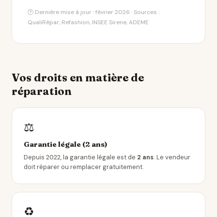
🕐 Dernière mise à jour : février 2026 · Sources :
QualiRépar, Refashion, INSEE Sirene, ADEME
Vos droits en matière de
réparation
⚖️
Garantie légale (2 ans)
Depuis 2022, la garantie légale est de
2 ans
. Le vendeur
doit réparer ou remplacer gratuitement.
♻️