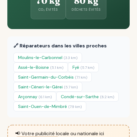
70 kg
80 kg
CO₂ ÉVITÉS
DÉCHETS ÉVITÉS
🔗 Réparateurs dans les villes proches
Moulins-le-Carbonnel
(3.3 km)
Assé-le-Boisne
Fyé
(5.1 km)
(5.7 km)
Saint-Germain-du-Corbéis
(7.1 km)
Saint-Céneri-le-Gérei
(5.7 km)
Arçonnay
Condé-sur-Sarthe
(6.1 km)
(8.2 km)
Saint-Ouen-de-Mimbré
(7.9 km)
📢 Votre publicité locale ou nationale ici