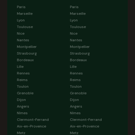
Paris
Paris
Marseille
Marseille
Lyon
Lyon
Toulouse
Toulouse
Nice
Nice
Nantes
Nantes
Montpellier
Montpellier
Strasbourg
Strasbourg
Bordeaux
Bordeaux
Lille
Lille
Rennes
Rennes
Reims
Reims
Toulon
Toulon
Grenoble
Grenoble
Dijon
Dijon
Angers
Angers
Nîmes
Nîmes
Clermont-Ferrand
Clermont-Ferrand
Aix-en-Provence
Aix-en-Provence
Metz
Metz