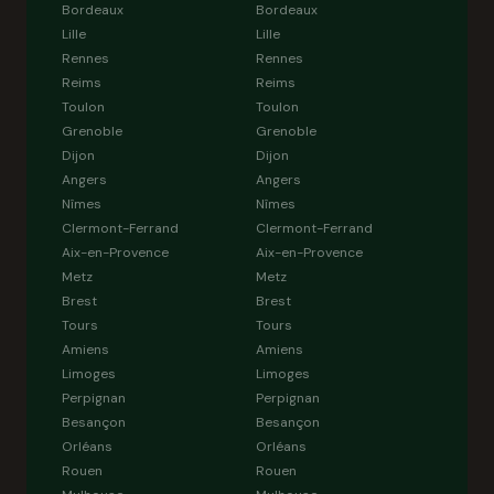
Bordeaux
Bordeaux
Lille
Lille
Rennes
Rennes
Reims
Reims
Toulon
Toulon
Grenoble
Grenoble
Dijon
Dijon
Angers
Angers
Nîmes
Nîmes
Clermont-Ferrand
Clermont-Ferrand
Aix-en-Provence
Aix-en-Provence
Metz
Metz
Brest
Brest
Tours
Tours
Amiens
Amiens
Limoges
Limoges
Perpignan
Perpignan
Besançon
Besançon
Orléans
Orléans
Rouen
Rouen