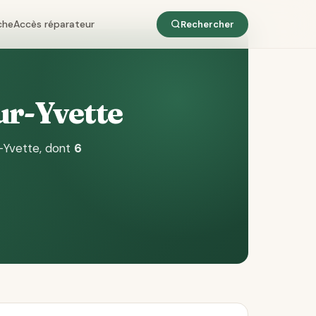
che
Accès réparateur
Rechercher
ur-Yvette
-Yvette
, dont
6