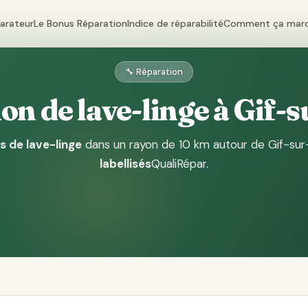
parateur
Le Bonus Réparation
Indice de réparabilité
Comment ça mar
🔧 Réparation
on de lave-linge à Gif-s
s de lave-linge
dans un rayon de 10 km autour de Gif-sur
labellisés
QualiRépar
.