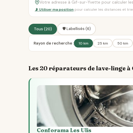
📡 Utiliser ma position
pour calculer les distances et tri
🛡️ Labellisés (6)
Tous (20)
Rayon de recherche :
10 km
25 km
50 km
Les 20 réparateurs de lave-linge à
Conforama Les Ulis