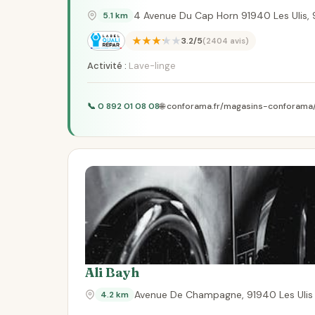
4 Avenue Du Cap Horn 91940 Les Ulis, 
5.1 km
★★★★★
3.2/5
(2404 avis)
Activité :
Lave-linge
📞 0 892 01 08 08
🌐 conforama.fr/magasins-conforama
Ali Bayh
Avenue De Champagne, 91940 Les Ulis
4.2 km