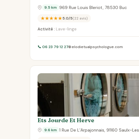
969 Rue Louis Bleriot, 78530 Buc
9.5 km
★★★★★
5.0/5
(22 avis)
Activité :
Lave-linge
📞 06 23 79 12 27
🌐 elodietualpsychologue.com
Ets Jourde Et Herve
1 Rue De L’Arpajonnais, 91160 Saulx-Le
9.6 km