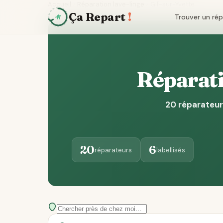
Accueil
Réparation lave-linge
Gif-sur-Yvette
Ça Repart
!
Trouver un ré
Réparati
20 réparateur
20
6
réparateurs
labellisés