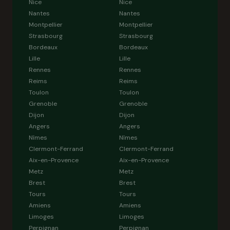
Nice
Nice
Nantes
Nantes
Montpellier
Montpellier
Strasbourg
Strasbourg
Bordeaux
Bordeaux
Lille
Lille
Rennes
Rennes
Reims
Reims
Toulon
Toulon
Grenoble
Grenoble
Dijon
Dijon
Angers
Angers
Nîmes
Nîmes
Clermont-Ferrand
Clermont-Ferrand
Aix-en-Provence
Aix-en-Provence
Metz
Metz
Brest
Brest
Tours
Tours
Amiens
Amiens
Limoges
Limoges
Perpignan
Perpignan