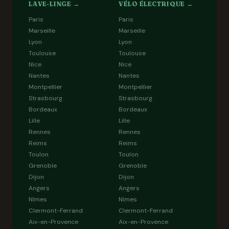
LAVE-LINGE →
VÉLO ÉLECTRIQUE →
Paris
Paris
Marseille
Marseille
Lyon
Lyon
Toulouse
Toulouse
Nice
Nice
Nantes
Nantes
Montpellier
Montpellier
Strasbourg
Strasbourg
Bordeaux
Bordeaux
Lille
Lille
Rennes
Rennes
Reims
Reims
Toulon
Toulon
Grenoble
Grenoble
Dijon
Dijon
Angers
Angers
Nîmes
Nîmes
Clermont-Ferrand
Clermont-Ferrand
Aix-en-Provence
Aix-en-Provence