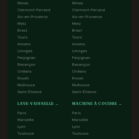
Nîmes
Nîmes
Clermont-Ferrand
Clermont-Ferrand
Aix-en-Provence
Aix-en-Provence
Metz
Metz
Brest
Brest
Tours
Tours
Amiens
Amiens
Limoges
Limoges
Perpignan
Perpignan
Besançon
Besançon
Orléans
Orléans
Rouen
Rouen
Mulhouse
Mulhouse
Saint-Étienne
Saint-Étienne
LAVE-VAISSELLE →
MACHINE À COUDRE →
Paris
Paris
Marseille
Marseille
Lyon
Lyon
Toulouse
Toulouse