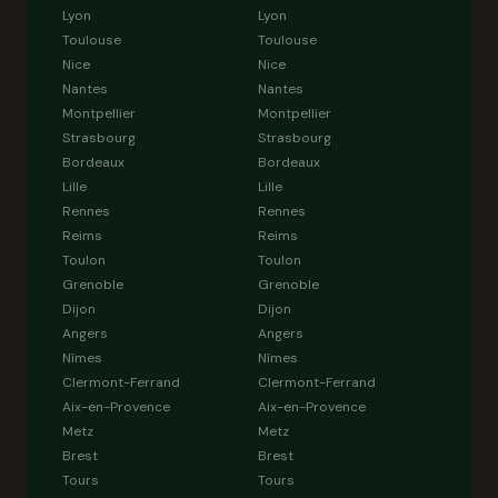
Lyon
Lyon
Toulouse
Toulouse
Nice
Nice
Nantes
Nantes
Montpellier
Montpellier
Strasbourg
Strasbourg
Bordeaux
Bordeaux
Lille
Lille
Rennes
Rennes
Reims
Reims
Toulon
Toulon
Grenoble
Grenoble
Dijon
Dijon
Angers
Angers
Nîmes
Nîmes
Clermont-Ferrand
Clermont-Ferrand
Aix-en-Provence
Aix-en-Provence
Metz
Metz
Brest
Brest
Tours
Tours