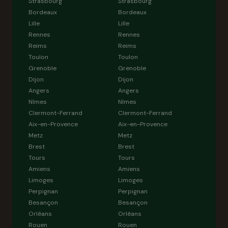
Strasbourg
Strasbourg
Bordeaux
Bordeaux
Lille
Lille
Rennes
Rennes
Reims
Reims
Toulon
Toulon
Grenoble
Grenoble
Dijon
Dijon
Angers
Angers
Nîmes
Nîmes
Clermont-Ferrand
Clermont-Ferrand
Aix-en-Provence
Aix-en-Provence
Metz
Metz
Brest
Brest
Tours
Tours
Amiens
Amiens
Limoges
Limoges
Perpignan
Perpignan
Besançon
Besançon
Orléans
Orléans
Rouen
Rouen