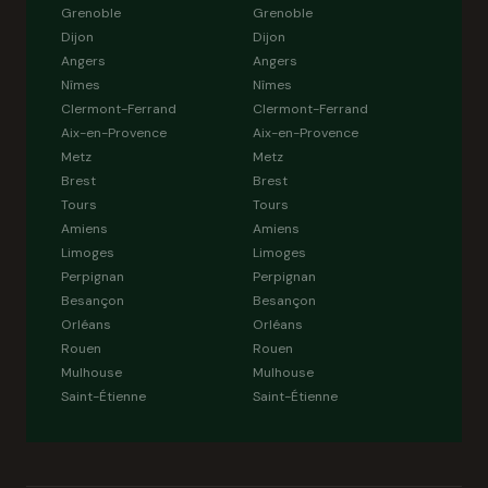
Grenoble
Grenoble
Dijon
Dijon
Angers
Angers
Nîmes
Nîmes
Clermont-Ferrand
Clermont-Ferrand
Aix-en-Provence
Aix-en-Provence
Metz
Metz
Brest
Brest
Tours
Tours
Amiens
Amiens
Limoges
Limoges
Perpignan
Perpignan
Besançon
Besançon
Orléans
Orléans
Rouen
Rouen
Mulhouse
Mulhouse
Saint-Étienne
Saint-Étienne