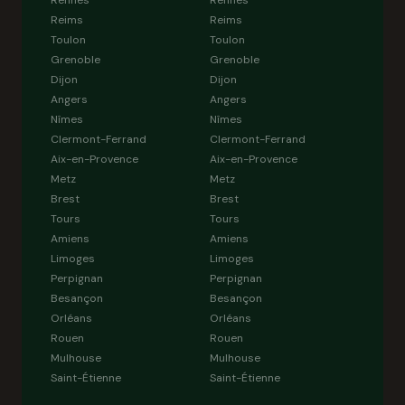
Rennes
Rennes
Reims
Reims
Toulon
Toulon
Grenoble
Grenoble
Dijon
Dijon
Angers
Angers
Nîmes
Nîmes
Clermont-Ferrand
Clermont-Ferrand
Aix-en-Provence
Aix-en-Provence
Metz
Metz
Brest
Brest
Tours
Tours
Amiens
Amiens
Limoges
Limoges
Perpignan
Perpignan
Besançon
Besançon
Orléans
Orléans
Rouen
Rouen
Mulhouse
Mulhouse
Saint-Étienne
Saint-Étienne