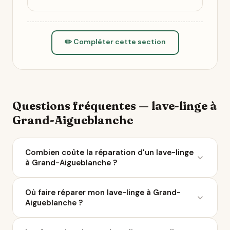
✏️ Compléter cette section
Questions fréquentes — lave-linge à
Grand-Aigueblanche
Combien coûte la réparation d'un lave-linge
à Grand-Aigueblanche ?
Le coût moyen d'une réparation de lave-linge varie
Où faire réparer mon lave-linge à Grand-
entre 50 et 200 € selon la panne. À Grand-
Aigueblanche ?
Aigueblanche, 3 réparateurs sont référencés sur Ça
Repart. Avec le Bonus Réparation, vous économisez
Ça Repart recense 3 réparateurs de lave-linge à