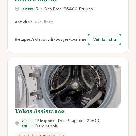
Rue Des Pres, 25460 Etupes
9.2 km
Activité :
Lave-linge
Voir la fiche
🌐 etupes.fr/decouvrir-bouger/tourisme
Volets Assistance
12 Impasse Des Peupliers, 25600
7.7
km
Dambenois