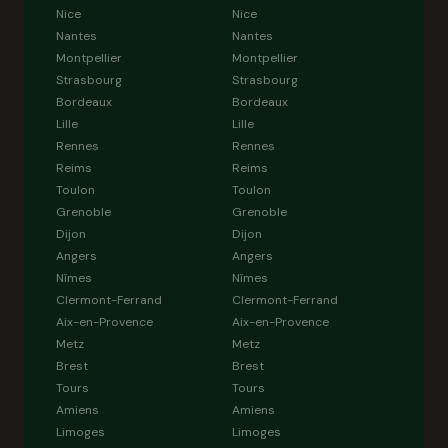
Nice
Nice
Nantes
Nantes
Montpellier
Montpellier
Strasbourg
Strasbourg
Bordeaux
Bordeaux
Lille
Lille
Rennes
Rennes
Reims
Reims
Toulon
Toulon
Grenoble
Grenoble
Dijon
Dijon
Angers
Angers
Nîmes
Nîmes
Clermont-Ferrand
Clermont-Ferrand
Aix-en-Provence
Aix-en-Provence
Metz
Metz
Brest
Brest
Tours
Tours
Amiens
Amiens
Limoges
Limoges