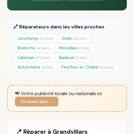
🔗 Réparateurs dans les villes proches
Joncherey
Delle
(2.5 km)
(3.6 km)
Brebotte
Morvillars
(4.3 km)
(3 km)
Lebetain
Badevel
(5.8 km)
(5 km)
Autrechêne
Fesches-le-Châtel
(6 km)
(5.8 km)
📢 Votre publicité locale ou nationale ici
En savoir plus →
📍 Réparer à Grandvillars