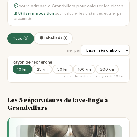
📡 Utiliser ma position
pour calculer les distances et trier par
proximité
🛡️ Labellisés (1)
Tous (5)
Trier par
Rayon de recherche :
10 km
25 km
50 km
100 km
200 km
5 résultats dans un rayon de 10 km
Les 5 réparateurs de lave-linge à
Grandvillars