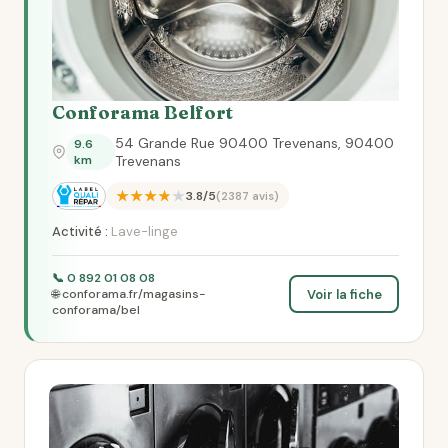
Conforama Belfort
54 Grande Rue 90400 Trevenans, 90400
9.6
km
Trevenans
★★★★★
3.8/5
(2387 avis)
Activité :
Lave-linge
📞 0 892 01 08 08
Voir la fiche
🌐 conforama.fr/magasins-
conforama/bel