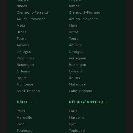
Nîmes
Nîmes
Clermont-Ferrand
Clermont-Ferrand
Aix-en-Provence
Aix-en-Provence
Metz
Metz
Brest
Brest
Tours
Tours
Amiens
Amiens
Limoges
Limoges
Perpignan
Perpignan
Besançon
Besançon
Orléans
Orléans
Rouen
Rouen
Mulhouse
Mulhouse
Saint-Étienne
Saint-Étienne
VÉLO →
RÉFRIGÉRATEUR →
Paris
Paris
Marseille
Marseille
Lyon
Lyon
Toulouse
Toulouse