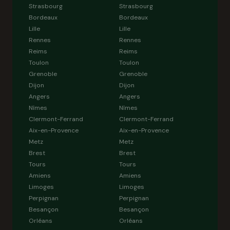
Strasbourg
Strasbourg
Bordeaux
Bordeaux
Lille
Lille
Rennes
Rennes
Reims
Reims
Toulon
Toulon
Grenoble
Grenoble
Dijon
Dijon
Angers
Angers
Nîmes
Nîmes
Clermont-Ferrand
Clermont-Ferrand
Aix-en-Provence
Aix-en-Provence
Metz
Metz
Brest
Brest
Tours
Tours
Amiens
Amiens
Limoges
Limoges
Perpignan
Perpignan
Besançon
Besançon
Orléans
Orléans