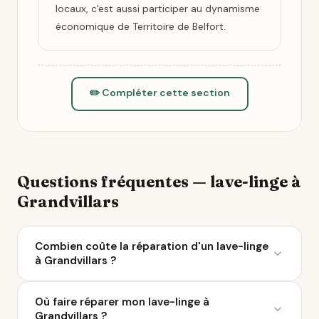
locaux, c'est aussi participer au dynamisme
économique de Territoire de Belfort.
✏️ Compléter cette section
Questions fréquentes — lave-linge à
Grandvillars
Combien coûte la réparation d'un lave-linge
à Grandvillars ?
Le coût moyen d'une réparation de lave-linge varie
Où faire réparer mon lave-linge à
entre 50 et 200 € selon la panne. À Grandvillars, 5
Grandvillars ?