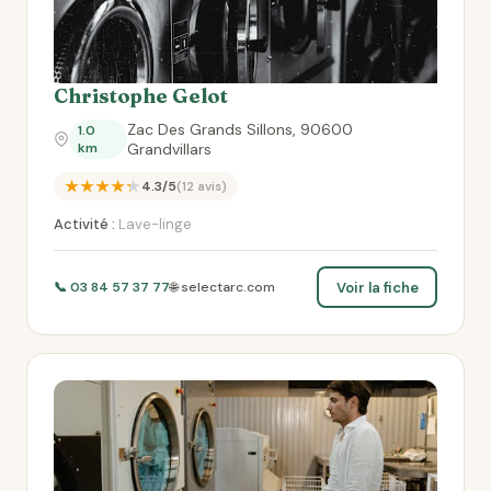
Christophe Gelot
Zac Des Grands Sillons, 90600
1.0
km
Grandvillars
★★★★★
4.3/5
(12 avis)
Activité :
Lave-linge
Voir la fiche
📞 03 84 57 37 77
🌐 selectarc.com