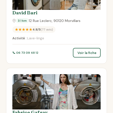
David Bari
12 Rue Leclerc, 90120 Morvillars
3.1 km
★★★★★
4.8/5
(77 avis)
Activité :
Lave-linge
Voir la fiche
📞 06 73 09 48 12
Fabrice Gafray