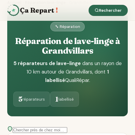
Accueil
Réparation lave-linge
Grandvillars
Ça Repart
!
Rechercher
🔧 Réparation
Réparation de lave-linge à
Grandvillars
5 réparateurs de lave-linge
dans un rayon de
10 km autour de Grandvillars
, dont
1
labellisé
QualiRépar
.
5
1
réparateurs
labellisé