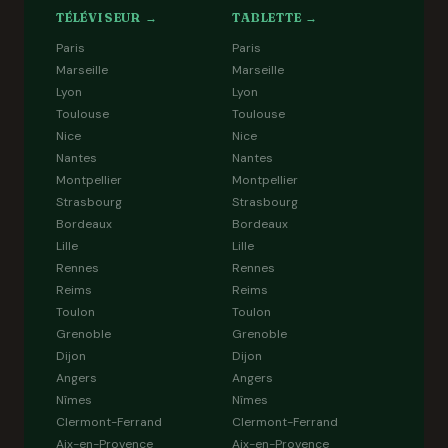
TÉLÉVISEUR →
TABLETTE →
Paris
Paris
Marseille
Marseille
Lyon
Lyon
Toulouse
Toulouse
Nice
Nice
Nantes
Nantes
Montpellier
Montpellier
Strasbourg
Strasbourg
Bordeaux
Bordeaux
Lille
Lille
Rennes
Rennes
Reims
Reims
Toulon
Toulon
Grenoble
Grenoble
Dijon
Dijon
Angers
Angers
Nîmes
Nîmes
Clermont-Ferrand
Clermont-Ferrand
Aix-en-Provence
Aix-en-Provence