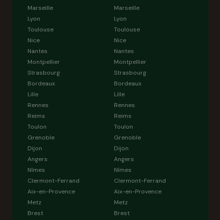
Marseille
Marseille
Lyon
Lyon
Toulouse
Toulouse
Nice
Nice
Nantes
Nantes
Montpellier
Montpellier
Strasbourg
Strasbourg
Bordeaux
Bordeaux
Lille
Lille
Rennes
Rennes
Reims
Reims
Toulon
Toulon
Grenoble
Grenoble
Dijon
Dijon
Angers
Angers
Nîmes
Nîmes
Clermont-Ferrand
Clermont-Ferrand
Aix-en-Provence
Aix-en-Provence
Metz
Metz
Brest
Brest