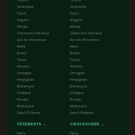
Toulon
Toulon
Grenoble
Grenoble
Dijon
Dijon
Angers
Angers
Nîmes
Nîmes
Clermont-Ferrand
Clermont-Ferrand
Aix-en-Provence
Aix-en-Provence
Metz
Metz
Brest
Brest
Tours
Tours
Amiens
Amiens
Limoges
Limoges
Perpignan
Perpignan
Besançon
Besançon
Orléans
Orléans
Rouen
Rouen
Mulhouse
Mulhouse
Saint-Étienne
Saint-Étienne
VÊTEMENTS →
CHAUSSURES →
Paris
Paris