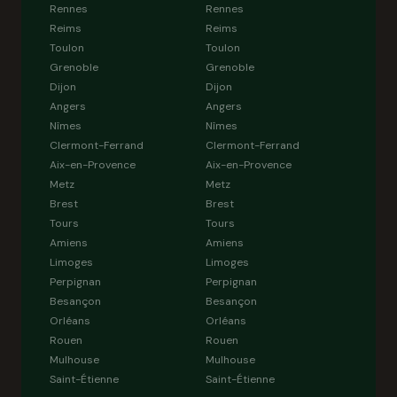
Rennes
Rennes
Reims
Reims
Toulon
Toulon
Grenoble
Grenoble
Dijon
Dijon
Angers
Angers
Nîmes
Nîmes
Clermont-Ferrand
Clermont-Ferrand
Aix-en-Provence
Aix-en-Provence
Metz
Metz
Brest
Brest
Tours
Tours
Amiens
Amiens
Limoges
Limoges
Perpignan
Perpignan
Besançon
Besançon
Orléans
Orléans
Rouen
Rouen
Mulhouse
Mulhouse
Saint-Étienne
Saint-Étienne