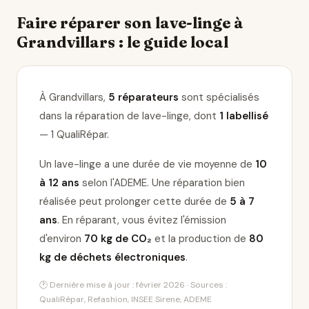
Faire réparer son lave-linge à
Grandvillars : le guide local
À Grandvillars,
5 réparateurs
sont spécialisés
dans la réparation de lave-linge
, dont
1 labellisé
— 1 QualiRépar
.
Un lave-linge a une durée de vie moyenne de
10
à 12 ans
selon l'ADEME. Une réparation bien
réalisée peut prolonger cette durée de
5 à 7
ans
. En réparant, vous évitez l'émission
d'environ
70 kg de CO₂
et la production de
80
kg de déchets électroniques
.
🕐 Dernière mise à jour : février 2026 · Sources :
QualiRépar, Refashion, INSEE Sirene, ADEME