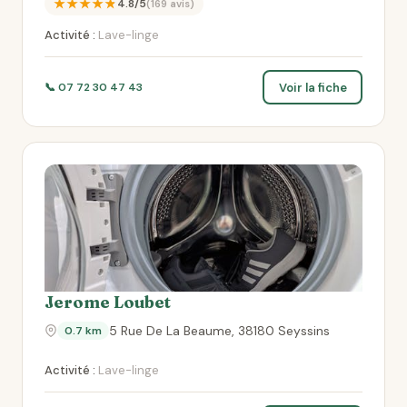
★★★★★
4.8/5
(169 avis)
Activité :
Lave-linge
Voir la fiche
📞 07 72 30 47 43
Jerome Loubet
5 Rue De La Beaume, 38180 Seyssins
0.7 km
Activité :
Lave-linge