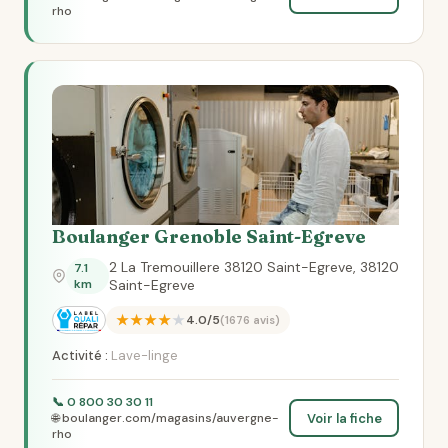
rho
Boulanger Grenoble Saint-Egreve
2 La Tremouillere 38120 Saint-Egreve, 38120
7.1
km
Saint-Egreve
★★★★★
4.0/5
(1676 avis)
Activité :
Lave-linge
📞 0 800 30 30 11
Voir la fiche
🌐 boulanger.com/magasins/auvergne-
rho