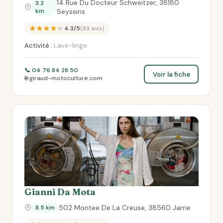
14 Rue Du Docteur Schweitzer, 38180
3.2
km
Seyssins
★★★★★
4.3/5
(83 avis)
Activité :
Lave-linge
📞 04 76 84 28 50
Voir la fiche
🌐 giraud-motoculture.com
Gianni Da Mota
502 Montee De La Creuse, 38560 Jarrie
8.5 km