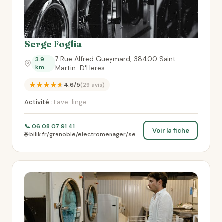
Serge Foglia
7 Rue Alfred Gueymard, 38400 Saint-
3.9
km
Martin-D'Heres
★★★★★
4.6/5
(29 avis)
Activité :
Lave-linge
📞 06 08 07 91 41
Voir la fiche
🌐 bilik.fr/grenoble/electromenager/se