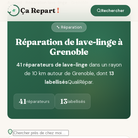
Accueil
Réparation lave-linge
Grenoble
Ça Repart
!
Rechercher
🔧 Réparation
Réparation de lave-linge à
Grenoble
41 réparateurs de lave-linge
dans un rayon
de 10 km autour de Grenoble
, dont
13
labellisés
QualiRépar
.
41
13
réparateurs
labellisés