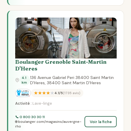
Boulanger Grenoble Saint-Martin
D'Heres
136 Avenue Gabriel Peri 38400 Saint Martin
4.1
km
D'Heres, 38400 Saint Martin D'Heres
★★★★★
4.1/5
(1735 avis)
Activité :
Lave-linge
📞 0 800 30 30 11
Voir la fiche
🌐 boulanger.com/magasins/auvergne-
rho