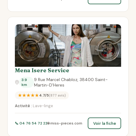
Mena Isere Service
9 Rue Marcel Chabloz, 38400 Saint-
3.9
km
Martin-D'Heres
★★★★★
4.7/5
(877 avis)
Activité :
Lave-linge
Voir la fiche
📞 04 76 54 72 22
🌐 miss-pieces.com