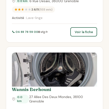
6 Rue Desaix, 38000 Grenoble
0.0 km
★★★★★
2.6/5
(533 avis)
Activité :
Lave-linge
Voir la fiche
📞 04 88 78 59 00
🌐 sfg.fr
Wannis Berhouni
27 Allee Des Deux Mondes, 38100
0.0
km
Grenoble