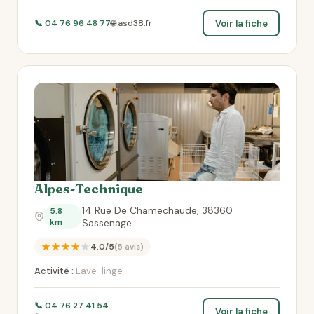
Voir la fiche
📞 04 76 96 48 77
🌐 asd38.fr
Alpes-Technique
14 Rue De Chamechaude, 38360
5.8
km
Sassenage
★★★★★
4.0/5
(5 avis)
Activité :
Lave-linge
📞 04 76 27 41 54
Voir la fiche