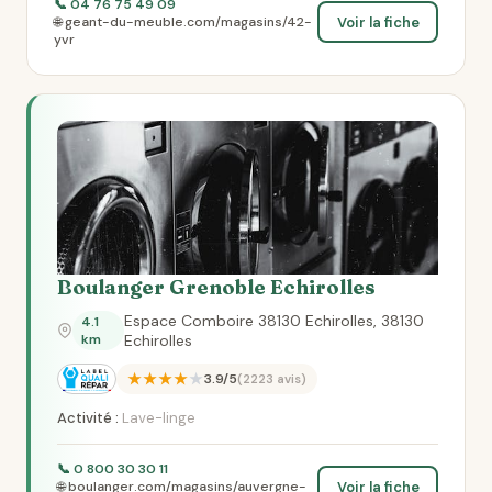
📞 04 76 75 49 09
Voir la fiche
🌐 geant-du-meuble.com/magasins/42-
yvr
Boulanger Grenoble Echirolles
Espace Comboire 38130 Echirolles, 38130
4.1
km
Echirolles
★★★★★
3.9/5
(2223 avis)
Activité :
Lave-linge
📞 0 800 30 30 11
Voir la fiche
🌐 boulanger.com/magasins/auvergne-