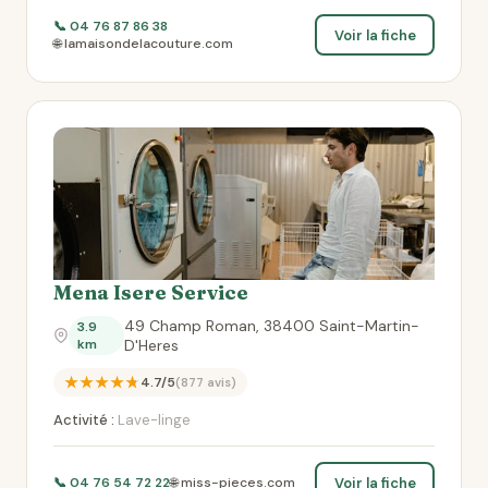
📞 04 76 87 86 38
Voir la fiche
🌐 lamaisondelacouture.com
Mena Isere Service
49 Champ Roman, 38400 Saint-Martin-
3.9
km
D'Heres
★★★★★
4.7/5
(877 avis)
Activité :
Lave-linge
Voir la fiche
📞 04 76 54 72 22
🌐 miss-pieces.com