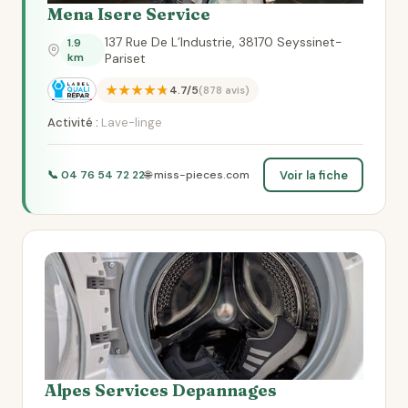
Mena Isere Service
137 Rue De L’Industrie, 38170 Seyssinet-
1.9
km
Pariset
★★★★★
4.7/5
(878 avis)
Activité :
Lave-linge
Voir la fiche
📞 04 76 54 72 22
🌐 miss-pieces.com
Alpes Services Depannages