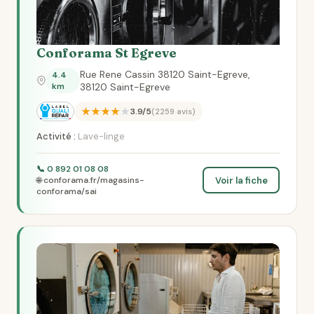
Conforama St Egreve
Rue Rene Cassin 38120 Saint-Egreve,
4.4
km
38120 Saint-Egreve
★★★★★
3.9/5
(2259 avis)
Activité :
Lave-linge
📞 0 892 01 08 08
Voir la fiche
🌐 conforama.fr/magasins-
conforama/sai