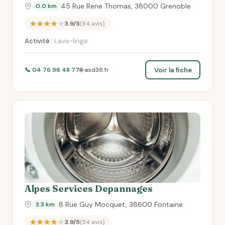
45 Rue Rene Thomas, 38000 Grenoble
0.0 km
★★★★★
3.9/5
(54 avis)
Activité :
Lave-linge
Voir la fiche
📞 04 76 96 48 77
🌐 asd38.fr
Alpes Services Depannages
8 Rue Guy Mocquet, 38600 Fontaine
3.3 km
★★★★★
3.9/5
(54 avis)