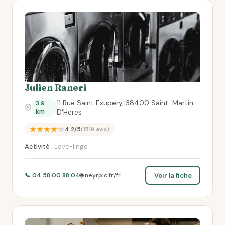
Julien Raneri
11 Rue Saint Exupery, 38400 Saint-Martin-
3.9
km
D'Heres
★★★★★
4.2/5
(1519 avis)
Activité :
Lave-linge
Voir la fiche
📞 04 58 00 88 04
🌐 neyrpic.fr/fr