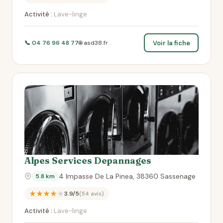
Activité :
Lave-linge
Voir la fiche
📞 04 76 96 48 77
🌐 asd38.fr
Alpes Services Depannages
4 Impasse De La Pinea, 38360 Sassenage
5.8 km
★★★★★
3.9/5
(54 avis)
Activité :
Lave-linge