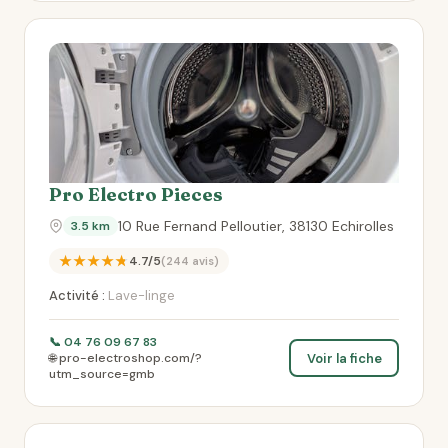
Pro Electro Pieces
10 Rue Fernand Pelloutier, 38130 Echirolles
3.5 km
★★★★★
4.7/5
(244 avis)
Activité :
Lave-linge
📞 04 76 09 67 83
Voir la fiche
🌐 pro-electroshop.com/?
utm_source=gmb