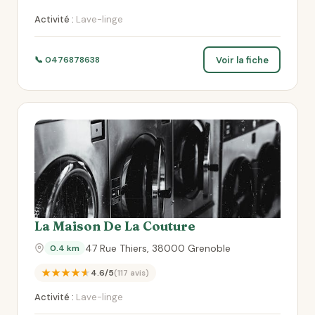
Activité :
Lave-linge
Voir la fiche
📞 0476878638
La Maison De La Couture
47 Rue Thiers, 38000 Grenoble
0.4 km
★★★★★
4.6/5
(117 avis)
Activité :
Lave-linge