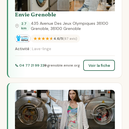
Envie Grenoble
435 Avenue Des Jeux Olympiques 38100
2.7
km
Grenoble, 38100 Grenoble
★★★★★
4.6/5
(67 avis)
Activité :
Lave-linge
Voir la fiche
📞 04 77 21 99 22
🌐 grenoble.envie.org