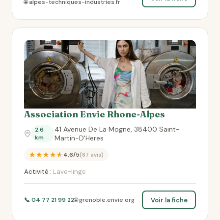
🌐 alpes-techniques-industries.fr
Association Envie Rhone-Alpes
41 Avenue De La Mogne, 38400 Saint-
2.6
km
Martin-D'Heres
★★★★★
4.6/5
(67 avis)
Activité :
Lave-linge
Voir la fiche
📞 04 77 21 99 22
🌐 grenoble.envie.org