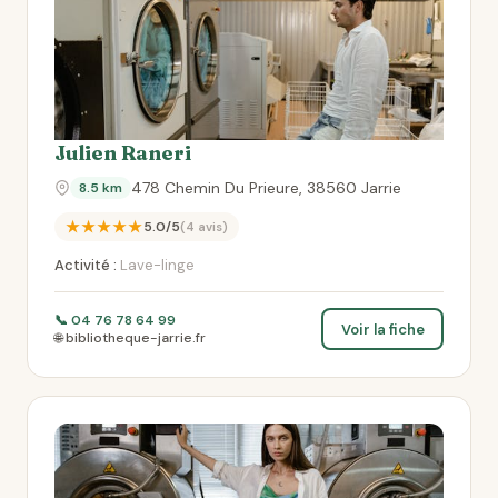
Julien Raneri
478 Chemin Du Prieure, 38560 Jarrie
8.5 km
★★★★★
5.0/5
(4 avis)
Activité :
Lave-linge
📞 04 76 78 64 99
Voir la fiche
🌐 bibliotheque-jarrie.fr