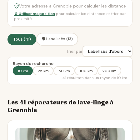
📡 Utiliser ma position
pour calculer les distances et trier par
proximité
🛡️ Labellisés (13)
Tous (41)
Trier par
Rayon de recherche :
10 km
25 km
50 km
100 km
200 km
41 résultats dans un rayon de 10 km
Les 41 réparateurs de lave-linge à
Grenoble