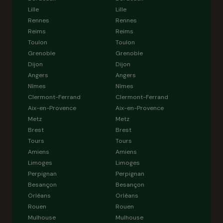
Lille
Lille
Rennes
Rennes
Reims
Reims
Toulon
Toulon
Grenoble
Grenoble
Dijon
Dijon
Angers
Angers
Nîmes
Nîmes
Clermont-Ferrand
Clermont-Ferrand
Aix-en-Provence
Aix-en-Provence
Metz
Metz
Brest
Brest
Tours
Tours
Amiens
Amiens
Limoges
Limoges
Perpignan
Perpignan
Besançon
Besançon
Orléans
Orléans
Rouen
Rouen
Mulhouse
Mulhouse