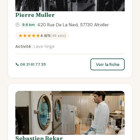
Pierre Muller
420 Rue De La Nied, 57730 Altviller
9.6 km
★★★★★
4.9/5
(48 avis)
Activité :
Lave-linge
Voir la fiche
📞 06 21 61 77 35
Sebastien Rekar