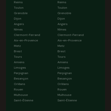
Reims
Reims
Toulon
Toulon
Grenoble
Grenoble
Dijon
Dijon
Angers
Angers
Nîmes
Nîmes
Clermont-Ferrand
Clermont-Ferrand
Aix-en-Provence
Aix-en-Provence
Metz
Metz
Brest
Brest
Tours
Tours
Amiens
Amiens
Limoges
Limoges
Perpignan
Perpignan
Besançon
Besançon
Orléans
Orléans
Rouen
Rouen
Mulhouse
Mulhouse
Saint-Étienne
Saint-Étienne