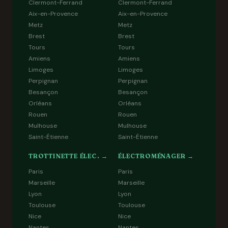
Clermont-Ferrand
Clermont-Ferrand
Aix-en-Provence
Aix-en-Provence
Metz
Metz
Brest
Brest
Tours
Tours
Amiens
Amiens
Limoges
Limoges
Perpignan
Perpignan
Besançon
Besançon
Orléans
Orléans
Rouen
Rouen
Mulhouse
Mulhouse
Saint-Étienne
Saint-Étienne
TROTTINETTE ÉLEC. →
ÉLECTROMÉNAGER →
Paris
Paris
Marseille
Marseille
Lyon
Lyon
Toulouse
Toulouse
Nice
Nice
Nantes
Nantes