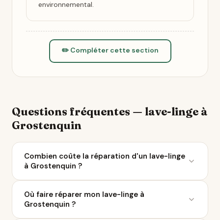
environnemental.
✏️ Compléter cette section
Questions fréquentes — lave-linge à
Grostenquin
Combien coûte la réparation d'un lave-linge
à Grostenquin ?
Le coût moyen d'une réparation de lave-linge varie
Où faire réparer mon lave-linge à
entre 50 et 200 € selon la panne. À Grostenquin, 3
Grostenquin ?
réparateurs sont référencés sur Ça Repart. Avec le
Bonus Réparation, vous économisez jusqu'à 0 €