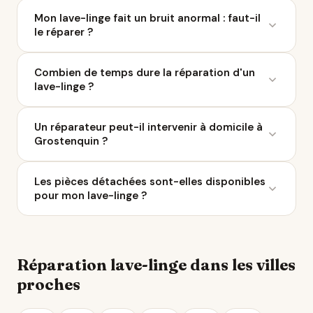
Ça Repart recense 3 réparateurs de lave-linge à
chez un professionnel labellisé QualiRépar.
Mon lave-linge fait un bruit anormal : faut-il
Grostenquin et dans un rayon de 10 km. Parcourez la
le réparer ?
liste ci-dessus pour comparer les avis Google, les
labels QualiRépar, et contacter le professionnel le
Un bruit suspect est souvent lié à une pièce d'usure :
plus proche.
Combien de temps dure la réparation d'un
roulement, pompe, courroie ou joint. Dans 70 % des
lave-linge ?
cas, la réparation coûte moins de 100 €. Un
diagnostic chez un réparateur de Grostenquin vous
La plupart des réparations sont réalisées en 1 à 5
évitera un achat prématuré.
Un réparateur peut-il intervenir à domicile à
jours ouvrés. Certains réparateurs autour de
Grostenquin ?
Grostenquin proposent un service express ou une
intervention à domicile.
Plusieurs réparateurs référencés sur Ça Repart
Les pièces détachées sont-elles disponibles
proposent des interventions à domicile autour de
pour mon lave-linge ?
Grostenquin. C'est pratique pour le gros
électroménager. Vérifiez cette option sur les fiches
La loi impose aux fabricants de fournir les pièces
individuelles.
détachées pendant 5 à 10 ans. Les réparateurs de
Grostenquin ont accès à des réseaux de grossistes
Réparation lave-linge dans les villes
spécialisés.
proches