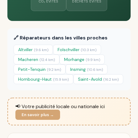
CO₂ ÉVITÉS
DÉCHETS ÉVITÉS
🔗 Réparateurs dans les villes proches
Altviller
Folschviller
(9.6 km)
(10.3 km)
Macheren
Morhange
(12.4 km)
(9.9 km)
Petit-Tenquin
Insming
(9.2 km)
(10.6 km)
Hombourg-Haut
Saint-Avold
(15.9 km)
(16.2 km)
📢 Votre publicité locale ou nationale ici
En savoir plus →