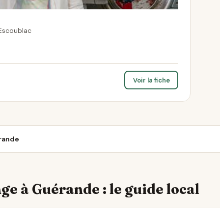
Escoublac
Voir la fiche
érande
ge à Guérande : le guide local