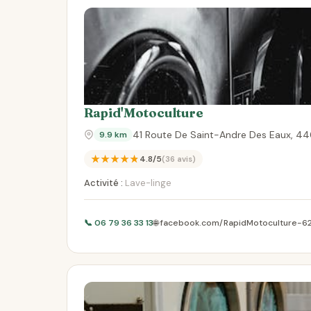
Rapid'Motoculture
41 Route De Saint-Andre Des Eaux, 44
9.9 km
★★★★★
4.8/5
(36 avis)
Activité :
Lave-linge
📞 06 79 36 33 13
🌐 facebook.com/RapidMotoculture-6