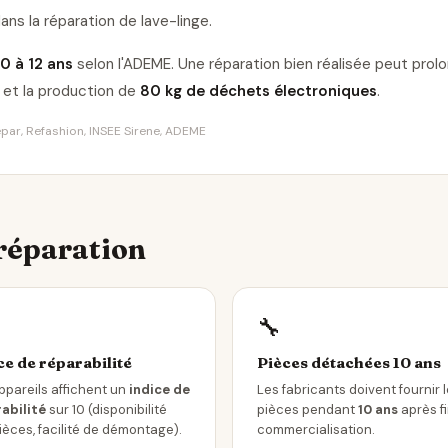
ans la réparation de lave-linge
.
10 à 12 ans
selon l'ADEME. Une réparation bien réalisée peut pro
et la production de
80 kg de déchets électroniques
.
Répar, Refashion, INSEE Sirene, ADEME
 réparation
🔧
ce de réparabilité
Pièces détachées 10 ans
ppareils affichent un
indice de
Les fabricants doivent fournir 
abilité
sur 10 (disponibilité
pièces pendant
10 ans
après f
ièces, facilité de démontage).
commercialisation.