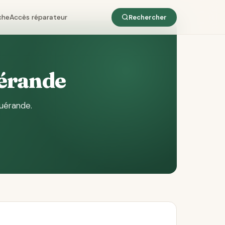
che
Accès réparateur
Rechercher
uérande
Guérande
.