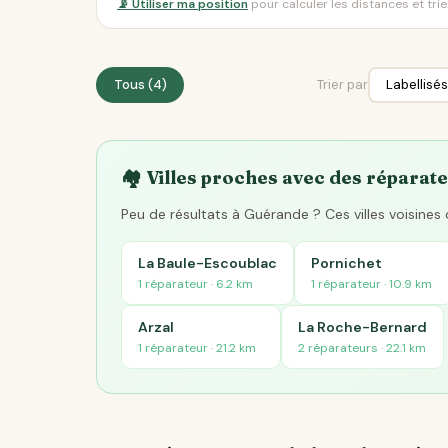
📡 Utiliser ma position
pour calculer les distances et tri
Tous (4)
Trier par
🏘️ Villes proches avec des réparate
Peu de résultats à Guérande ? Ces villes voisine
La Baule-Escoublac
Pornichet
1 réparateur · 6.2 km
1 réparateur · 10.9 km
Arzal
La Roche-Bernard
1 réparateur · 21.2 km
2 réparateurs · 22.1 km