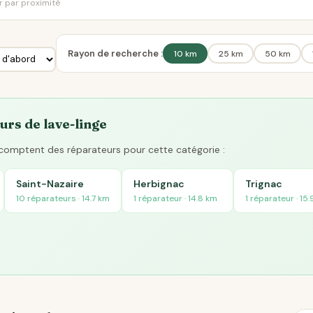
er par proximité
Rayon de recherche :
10 km
25 km
50 km
urs de lave-linge
s comptent des réparateurs pour cette catégorie :
Saint-Nazaire
Herbignac
Trignac
10 réparateurs · 14.7 km
1 réparateur · 14.8 km
1 réparateur · 15