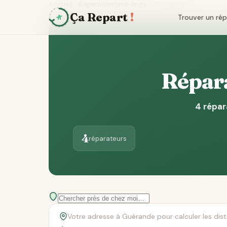
Accueil
Réparation lave-linge
Guérande
Ça Repart
!
Trouver un ré
Répara
4 répar
4
réparateurs