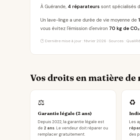
À Guérande,
4 réparateurs
sont spécialisés d
Un lave-linge a une durée de vie moyenne de
vous évitez l'émission d'environ
70 kg de CO₂
🕐 Dernière mise à jour : février 2026 · Sources : Quali
Vos droits en matière de
⚖️
♻️
Garantie légale (2 ans)
Indi
Depuis 2022, la garantie légale est
Les a
de
2 ans
. Le vendeur doit réparer ou
répar
remplacer gratuitement.
des p