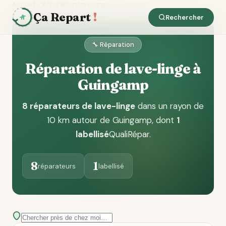
Accueil
Réparation lave-linge
Guingamp
Ça Repart
!
Rechercher
🔧 Réparation
Réparation de lave-linge à
Guingamp
8 réparateurs de lave-linge
dans un rayon de
10 km autour de Guingamp
, dont
1
labellisé
QualiRépar
.
8
1
réparateurs
labellisé