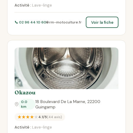
Activité :
Lave-linge
Voir la fiche
📞 02 96 44 10 60
🌐 rm-motoculture.fr
Okazou
18 Boulevard De La Marne, 22200
0.0
km
Guingamp
★★★★★
4.1/5
(44 avis)
Activité :
Lave-linge