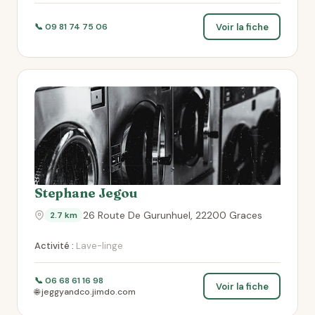
Voir la fiche
📞 09 81 74 75 06
Stephane Jegou
26 Route De Gurunhuel, 22200 Graces
2.7 km
Activité :
Lave-linge
📞 06 68 61 16 98
Voir la fiche
🌐 jeggyandco.jimdo.com