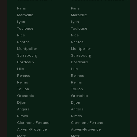
Paris
Paris
Marseille
Marseille
Lyon
Lyon
Toulouse
Toulouse
Nice
Nice
Nantes
Nantes
Montpellier
Montpellier
Strasbourg
Strasbourg
Bordeaux
Bordeaux
Lille
Lille
Rennes
Rennes
Reims
Reims
Toulon
Toulon
Grenoble
Grenoble
Dijon
Dijon
Angers
Angers
Nîmes
Nîmes
Clermont-Ferrand
Clermont-Ferrand
Aix-en-Provence
Aix-en-Provence
Metz
Metz