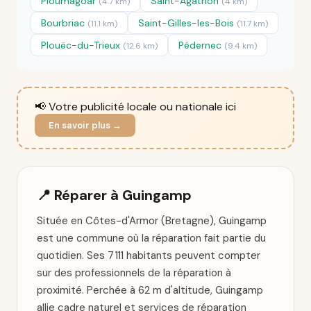
Ploumagoar
Saint-Agathon
(4.7 km)
(4 km)
Bourbriac
Saint-Gilles-les-Bois
(11.1 km)
(11.7 km)
Plouëc-du-Trieux
Pédernec
(12.6 km)
(9.4 km)
📢 Votre publicité locale ou nationale ici
En savoir plus →
📍 Réparer à Guingamp
Située en Côtes-d'Armor (Bretagne), Guingamp
est une commune où la réparation fait partie du
quotidien. Ses 7 111 habitants peuvent compter
sur des professionnels de la réparation à
proximité. Perchée à 62 m d'altitude, Guingamp
allie cadre naturel et services de réparation