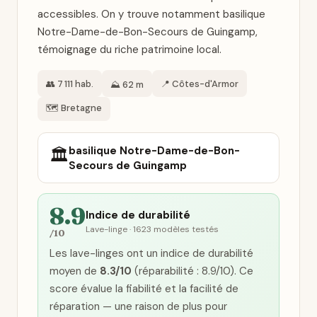
accessibles. On y trouve notamment basilique
Notre-Dame-de-Bon-Secours de Guingamp,
témoignage du riche patrimoine local.
👥 7 111 hab.
📍 Côtes-d'Armor
⛰️ 62 m
🗺️ Bretagne
basilique Notre-Dame-de-Bon-
🏛️
Secours de Guingamp
8.9
Indice de durabilité
Lave-linge · 1623 modèles testés
/10
Les lave-linges ont un indice de durabilité
moyen de
8.3/10
(réparabilité : 8.9/10). Ce
score évalue la fiabilité et la facilité de
réparation — une raison de plus pour