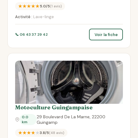
★★★★★
5.0/5
(1 avis)
Activité :
Lave-linge
Voir la fiche
📞 06 43 37 29 42
Motoculture Guingampaise
29 Boulevard De La Marne, 22200
0.0
km
Guingamp
★★★★★
3.8/5
(48 avis)