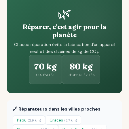
🌿
Réparer, c'est agir pour la
planète
Chaque réparation évite la fabrication d'un appareil
neuf et des dizaines de kg de CO₂.
70 kg
80 kg
CO₂ ÉVITÉS
DÉCHETS ÉVITÉS
🔗 Réparateurs dans les villes proches
Pabu
Grâces
(2.9 km)
(2.7 km)