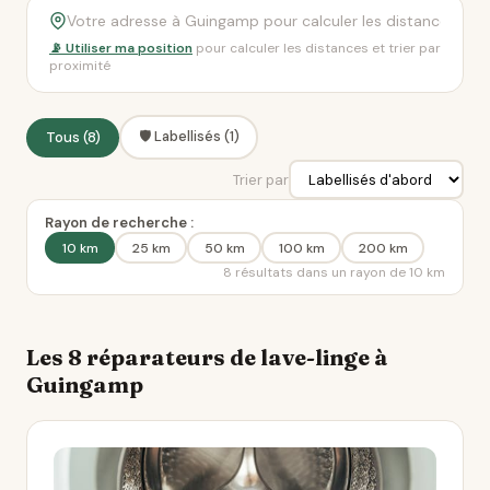
📡 Utiliser ma position
pour calculer les distances et trier par
proximité
🛡️ Labellisés (1)
Tous (8)
Trier par
Rayon de recherche :
10 km
25 km
50 km
100 km
200 km
8 résultats dans un rayon de 10 km
Les 8 réparateurs de lave-linge à
Guingamp