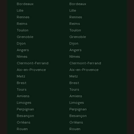
Bordeaux
Bordeaux
Lille
Lille
Rennes
Rennes
Reims
Reims
Toulon
Toulon
Grenoble
Grenoble
Dijon
Dijon
Angers
Angers
Nîmes
Nîmes
Clermont-Ferrand
Clermont-Ferrand
Aix-en-Provence
Aix-en-Provence
Metz
Metz
Brest
Brest
Tours
Tours
Amiens
Amiens
Limoges
Limoges
Perpignan
Perpignan
Besançon
Besançon
Orléans
Orléans
Rouen
Rouen