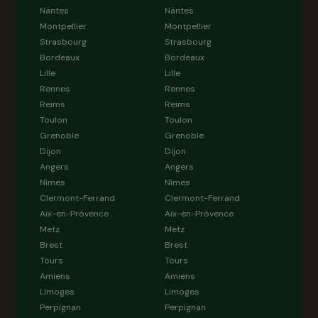
Nantes
Nantes
Montpellier
Montpellier
Strasbourg
Strasbourg
Bordeaux
Bordeaux
Lille
Lille
Rennes
Rennes
Reims
Reims
Toulon
Toulon
Grenoble
Grenoble
Dijon
Dijon
Angers
Angers
Nîmes
Nîmes
Clermont-Ferrand
Clermont-Ferrand
Aix-en-Provence
Aix-en-Provence
Metz
Metz
Brest
Brest
Tours
Tours
Amiens
Amiens
Limoges
Limoges
Perpignan
Perpignan