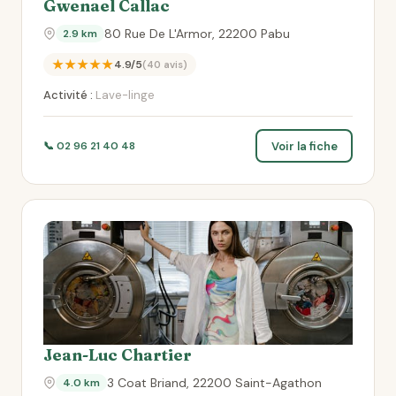
Gwenael Callac
80 Rue De L'Armor, 22200 Pabu
2.9 km
★★★★★
4.9/5
(40 avis)
Activité :
Lave-linge
Voir la fiche
📞 02 96 21 40 48
Jean-Luc Chartier
3 Coat Briand, 22200 Saint-Agathon
4.0 km