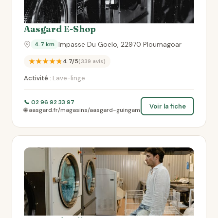
Aasgard E-Shop
Impasse Du Goelo, 22970 Ploumagoar
4.7 km
★★★★★
4.7/5
(339 avis)
Activité :
Lave-linge
📞 02 96 92 33 97
Voir la fiche
🌐 aasgard.fr/magasins/aasgard-guingam