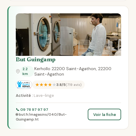
But Guingamp
Kerhollo 22200 Saint-Agathon, 22200
2.2
km
Saint-Agathon
★★★★★
3.8/5
(719 avis)
Activité :
Lave-linge
📞 09 78 97 97 97
Voir la fiche
🌐 but.fr/magasins/040/But-
Guingamp.ht