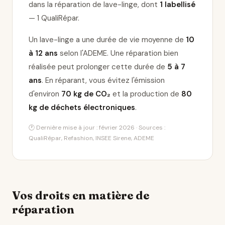
dans la réparation de lave-linge
, dont
1 labellisé
— 1 QualiRépar
.
Un lave-linge a une durée de vie moyenne de
10
à 12 ans
selon l'ADEME. Une réparation bien
réalisée peut prolonger cette durée de
5 à 7
ans
. En réparant, vous évitez l'émission
d'environ
70 kg de CO₂
et la production de
80
kg de déchets électroniques
.
🕐 Dernière mise à jour : février 2026 · Sources :
QualiRépar, Refashion, INSEE Sirene, ADEME
Vos droits en matière de
réparation