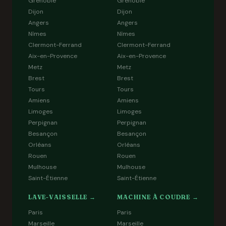
Grenoble
Grenoble
Dijon
Dijon
Angers
Angers
Nîmes
Nîmes
Clermont-Ferrand
Clermont-Ferrand
Aix-en-Provence
Aix-en-Provence
Metz
Metz
Brest
Brest
Tours
Tours
Amiens
Amiens
Limoges
Limoges
Perpignan
Perpignan
Besançon
Besançon
Orléans
Orléans
Rouen
Rouen
Mulhouse
Mulhouse
Saint-Étienne
Saint-Étienne
LAVE-VAISSELLE →
MACHINE À COUDRE →
Paris
Paris
Marseille
Marseille