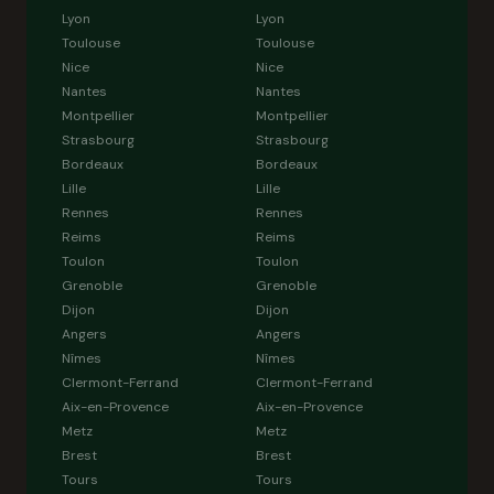
Lyon
Lyon
Toulouse
Toulouse
Nice
Nice
Nantes
Nantes
Montpellier
Montpellier
Strasbourg
Strasbourg
Bordeaux
Bordeaux
Lille
Lille
Rennes
Rennes
Reims
Reims
Toulon
Toulon
Grenoble
Grenoble
Dijon
Dijon
Angers
Angers
Nîmes
Nîmes
Clermont-Ferrand
Clermont-Ferrand
Aix-en-Provence
Aix-en-Provence
Metz
Metz
Brest
Brest
Tours
Tours