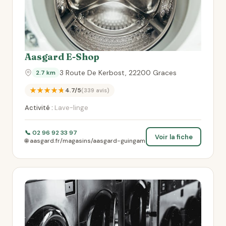
Aasgard E-Shop
3 Route De Kerbost, 22200 Graces
2.7 km
★★★★★
4.7/5
(339 avis)
Activité :
Lave-linge
📞 02 96 92 33 97
Voir la fiche
🌐 aasgard.fr/magasins/aasgard-guingam