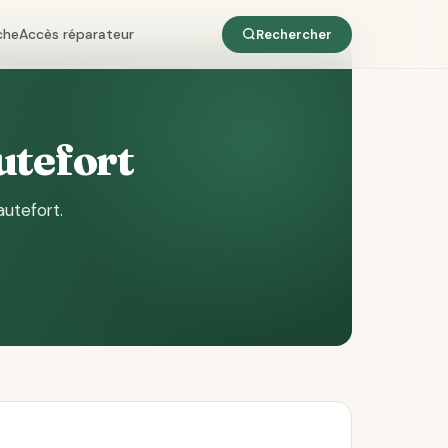
che
Accès réparateur
Rechercher
utefort
autefort
.