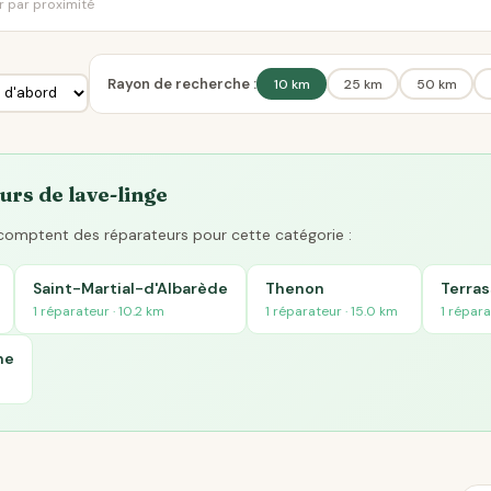
er par proximité
Rayon de recherche :
10 km
25 km
50 km
urs de lave-linge
s comptent des réparateurs pour cette catégorie :
Saint-Martial-d'Albarède
Thenon
Terras
1 réparateur · 10.2 km
1 réparateur · 15.0 km
1 répara
he