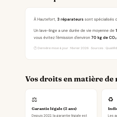
À Hautefort,
3 réparateurs
sont spécialisés d
Un lave-linge a une durée de vie moyenne de
vous évitez l'émission d'environ
70 kg de CO₂
🕐 Dernière mise à jour : février 2026 · Sources : Quali
Vos droits en matière de
⚖️
♻️
Garantie légale (2 ans)
Indi
Depuis 2022, la garantie légale est
Les a