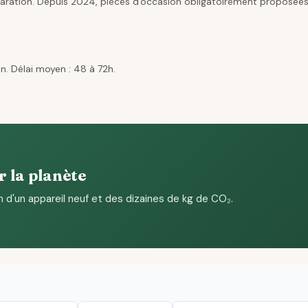
aration. Depuis 2024, pièces d'occasion obligatoirement proposées
n. Délai moyen : 48 à 72h.
r la planète
n d'un appareil neuf et des dizaines de kg de CO₂.