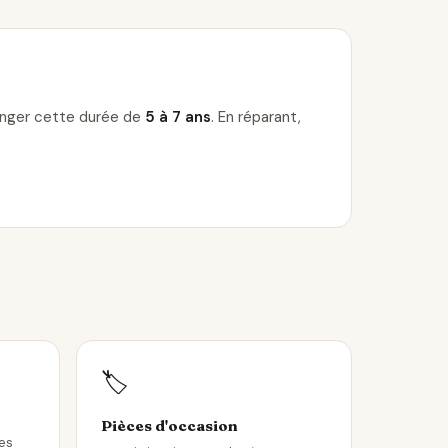
longer cette durée de
5 à 7 ans
. En réparant,
🏷️
Pièces d'occasion
les