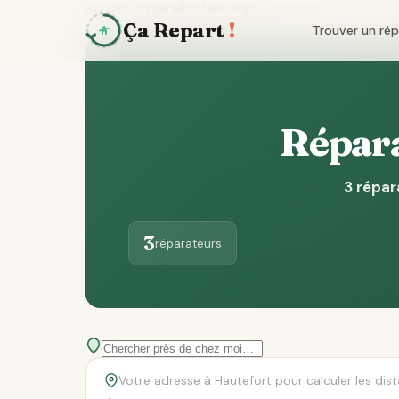
Accueil
Réparation lave-linge
Hautefort
Ça Repart
!
Trouver un ré
Répara
3 répar
3
réparateurs