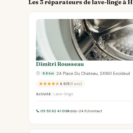
Les 3 réparateurs de lave-linge à 
Dimitri Rousseau
24 Place Du Chateau, 24160 Excideuil
9.8 km
★★★★★
4.5/5
(8 avis)
Activité :
Lave-linge
📞 05 53 62 41 00
🌐 dds-24.fr/contact