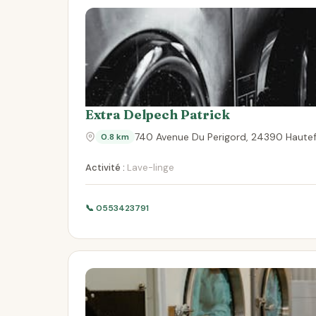
Extra Delpech Patrick
740 Avenue Du Perigord, 24390 Hautef
0.8 km
Activité :
Lave-linge
📞 0553423791