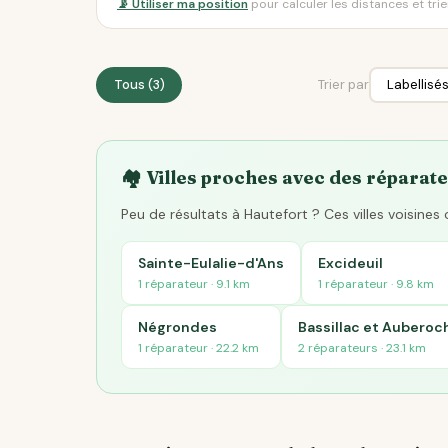
📡 Utiliser ma position
pour calculer les distances et tri
Tous (3)
Trier par
🏘️ Villes proches avec des réparate
Peu de résultats à Hautefort ? Ces villes voisine
Sainte-Eulalie-d'Ans
Excideuil
1 réparateur · 9.1 km
1 réparateur · 9.8 km
Négrondes
Bassillac et Auberoc
1 réparateur · 22.2 km
2 réparateurs · 23.1 km