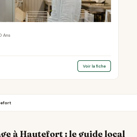
D Ans
Voir la fiche
tefort
ge à Hautefort : le guide local