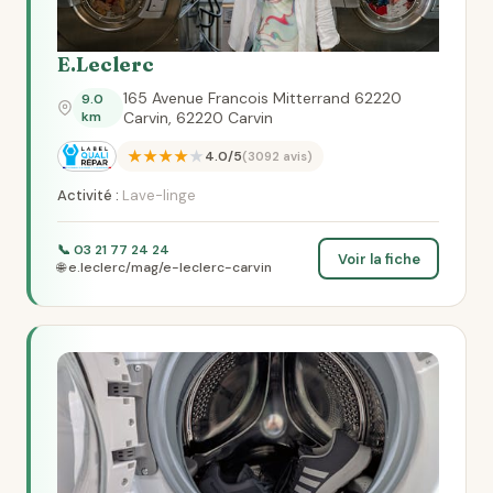
E.Leclerc
165 Avenue Francois Mitterrand 62220
9.0
km
Carvin, 62220 Carvin
★★★★★
4.0/5
(3092 avis)
Activité :
Lave-linge
📞 03 21 77 24 24
Voir la fiche
🌐 e.leclerc/mag/e-leclerc-carvin