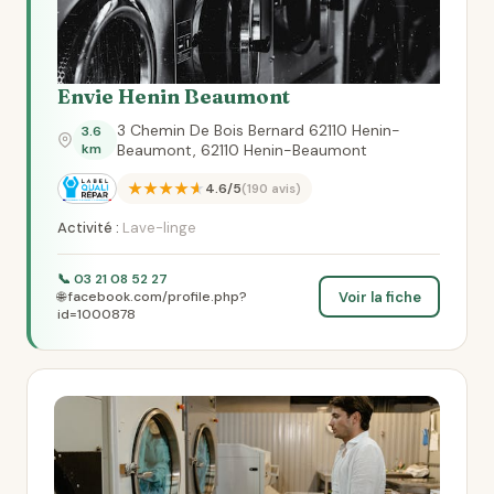
Envie Henin Beaumont
3 Chemin De Bois Bernard 62110 Henin-
3.6
km
Beaumont, 62110 Henin-Beaumont
★★★★★
4.6/5
(190 avis)
Activité :
Lave-linge
📞 03 21 08 52 27
Voir la fiche
🌐 facebook.com/profile.php?
id=1000878