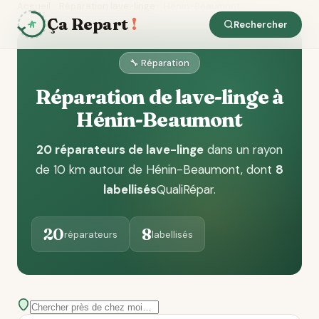
Accueil
Réparation lave-linge
Hénin-Beaumont
Ça Repart
!
Rechercher
🔧 Réparation
Réparation de lave-linge à
Hénin-Beaumont
20 réparateurs de lave-linge
dans un rayon
de 10 km autour de Hénin-Beaumont
, dont
8
labellisés
QualiRépar
.
20
8
réparateurs
labellisés