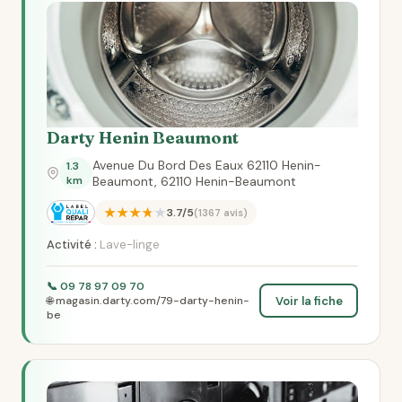
Darty Henin Beaumont
Avenue Du Bord Des Eaux 62110 Henin-
1.3
km
Beaumont, 62110 Henin-Beaumont
★★★★★
3.7/5
(1367 avis)
Activité :
Lave-linge
📞 09 78 97 09 70
Voir la fiche
🌐 magasin.darty.com/79-darty-henin-
be