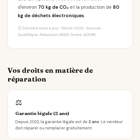
d'environ
70 kg de CO₂
et la production de
80
kg de déchets électroniques
.
🕐 Dernière mise à jour : février 2026 · Sources :
QualiRépar, Refashion, INSEE Sirene, ADEME
Vos droits en matière de
réparation
⚖️
Garantie légale (2 ans)
Depuis 2022, la garantie légale est de
2 ans
. Le vendeur
doit réparer ou remplacer gratuitement.