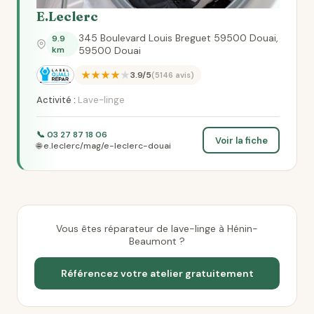
E.Leclerc
345 Boulevard Louis Breguet 59500 Douai,
9.9
km
59500 Douai
★★★★★
3.9/5
(5146 avis)
Activité :
Lave-linge
📞 03 27 87 18 06
Voir la fiche
🌐 e.leclerc/mag/e-leclerc-douai
Vous êtes réparateur de lave-linge à Hénin-
Beaumont ?
Référencez votre atelier gratuitement