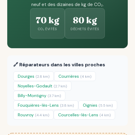
neuf et des dizaines de kg de CO₂.
70 kg
80 kg
CO₂ ÉVITÉS
DÉCHETS ÉVITÉS
🔗 Réparateurs dans les villes proches
Dourges
Courrières
(2.8 km)
(4 km)
Noyelles-Godault
(2.7 km)
Billy-Montigny
(3.7 km)
Fouquières-lès-Lens
Oignies
(3.8 km)
(5.5 km)
Rouvroy
Courcelles-lès-Lens
(4.4 km)
(4 km)