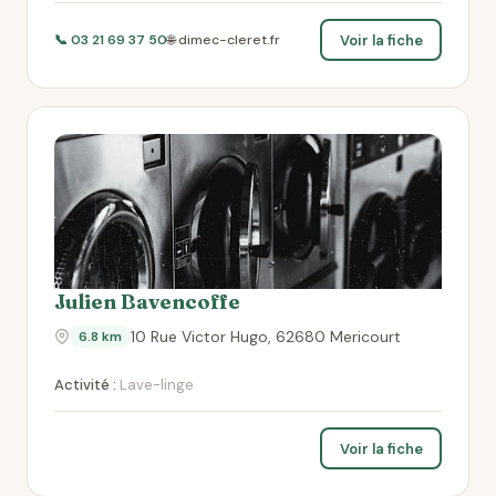
Voir la fiche
📞 03 21 69 37 50
🌐 dimec-cleret.fr
Julien Bavencoffe
10 Rue Victor Hugo, 62680 Mericourt
6.8 km
Activité :
Lave-linge
Voir la fiche