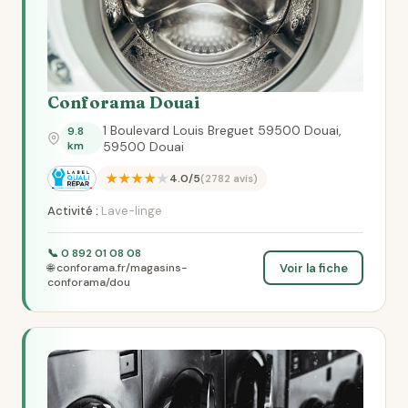
Conforama Douai
1 Boulevard Louis Breguet 59500 Douai,
9.8
km
59500 Douai
★★★★★
4.0/5
(2782 avis)
Activité :
Lave-linge
📞 0 892 01 08 08
Voir la fiche
🌐 conforama.fr/magasins-
conforama/dou