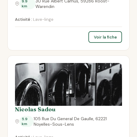
30 Rue Albert Camus, 59286 Roost-
9.9
km
Warendin
Activité :
Lave-linge
Voir la fiche
Nicolas Sadou
105 Rue Du General De Gaulle, 62221
5.9
km
Noyelles-Sous-Lens