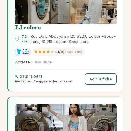
E.Leclerc
Rue De L Abbaye Bp 25 62218 Loison-Sous-
7.2
km
Lens, 62218 Loison-Sous-Lens
★★★★★
4.1/5
(4484 avis)
Activité :
Lave-linge
📞 03 21 13 05 13
Voir la fiche
🌐 e.leclerc/mag/e-leclerc-loison