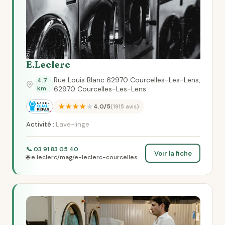
E.Leclerc
Rue Louis Blanc 62970 Courcelles-Les-Lens,
4.7
km
62970 Courcelles-Les-Lens
★★★★★
4.0/5
(1915 avis)
Activité :
Lave-linge
📞 03 91 83 05 40
Voir la fiche
🌐 e.leclerc/mag/e-leclerc-courcelles