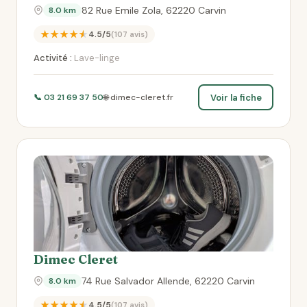
82 Rue Emile Zola, 62220 Carvin
8.0 km
★★★★★
4.5/5
(107 avis)
Activité :
Lave-linge
Voir la fiche
📞 03 21 69 37 50
🌐 dimec-cleret.fr
Dimec Cleret
74 Rue Salvador Allende, 62220 Carvin
8.0 km
★★★★★
4.5/5
(107 avis)