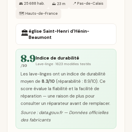
👥 25 688 hab.
📍 Pas-de-Calais
⛰️ 23 m
🗺️ Hauts-de-France
église Saint-Henri d'Hénin-
🏛️
Beaumont
8.9
Indice de durabilité
Lave-linge · 1623 modèles testés
/10
Les lave-linges ont un indice de durabilité
moyen de
8.3/10
(réparabilité : 8.9/10). Ce
score évalue la fiabilité et la facilité de
réparation — une raison de plus pour
consulter un réparateur avant de remplacer.
Source : data.gouv.fr — Données officielles
des fabricants