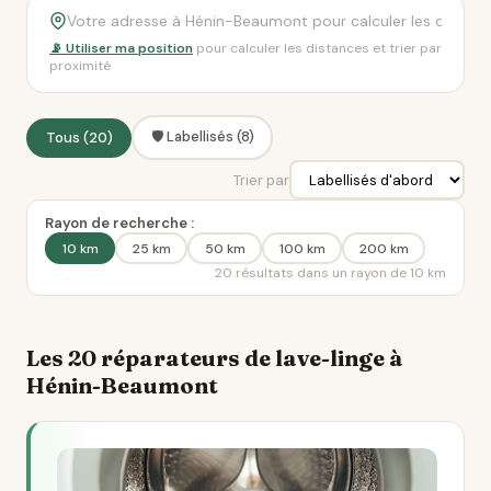
📡 Utiliser ma position
pour calculer les distances et trier par
proximité
🛡️ Labellisés (8)
Tous (20)
Trier par
Rayon de recherche :
10 km
25 km
50 km
100 km
200 km
20 résultats dans un rayon de 10 km
Les 20 réparateurs de lave-linge à
Hénin-Beaumont