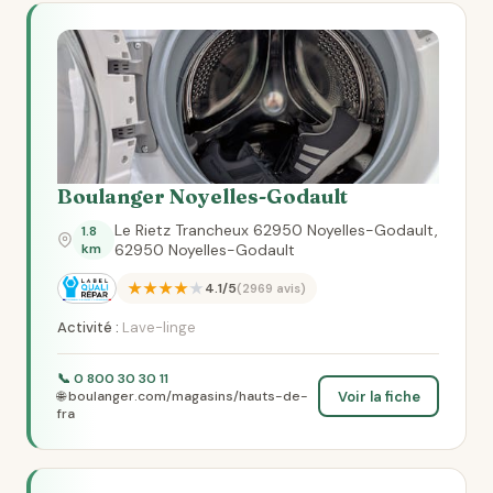
Boulanger Noyelles-Godault
Le Rietz Trancheux 62950 Noyelles-Godault,
1.8
km
62950 Noyelles-Godault
★★★★★
4.1/5
(2969 avis)
Activité :
Lave-linge
📞 0 800 30 30 11
Voir la fiche
🌐 boulanger.com/magasins/hauts-de-
fra