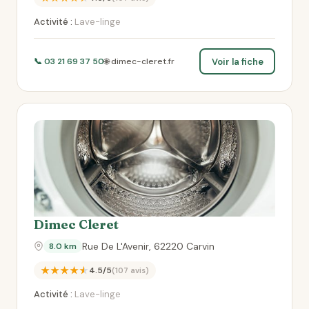
Activité :
Lave-linge
Voir la fiche
📞 03 21 69 37 50
🌐 dimec-cleret.fr
Dimec Cleret
Rue De L'Avenir, 62220 Carvin
8.0 km
★★★★★
4.5/5
(107 avis)
Activité :
Lave-linge