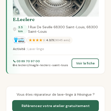
E.Leclerc
1 Rue De Seville 68300 Saint-Louis, 68300
3.5
km
Saint-Louis
★★★★★
4.3/5
(9045 avis)
Activité :
Lave-linge
📞 03 89 70 97 00
Voir la fiche
🌐 e.leclerc/mag/e-leclerc-saint-louis
Vous êtes réparateur de lave-linge à Hésingue ?
Référencez votre atelier gratuitement