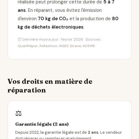
réalisée peut prolonger cette durée de
5 à 7
ans
. En réparant, vous évitez l'émission
d'environ
70 kg de CO₂
et la production de
80
kg de déchets électroniques
.
🕐 Dernière mise à jour : février 2026 · Sources :
QualiRépar, Refashion, INSEE Sirene, ADEME
Vos droits en matière de
réparation
⚖️
Garantie légale (2 ans)
Depuis 2022, la garantie légale est de
2 ans
. Le vendeur
doit réparer ou remplacer gratuitement.