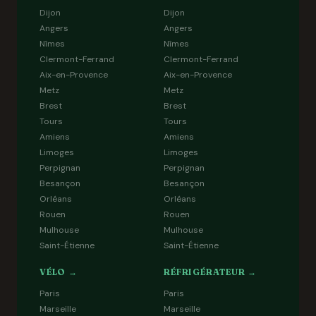
Dijon
Dijon
Angers
Angers
Nîmes
Nîmes
Clermont-Ferrand
Clermont-Ferrand
Aix-en-Provence
Aix-en-Provence
Metz
Metz
Brest
Brest
Tours
Tours
Amiens
Amiens
Limoges
Limoges
Perpignan
Perpignan
Besançon
Besançon
Orléans
Orléans
Rouen
Rouen
Mulhouse
Mulhouse
Saint-Étienne
Saint-Étienne
VÉLO →
RÉFRIGÉRATEUR →
Paris
Paris
Marseille
Marseille