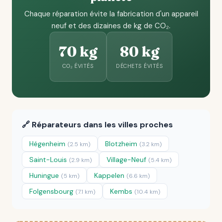
Chaque réparation évite la fabrication d'un appareil
neuf et des dizaines de kg de CO₂.
70 kg
80 kg
CO₂ ÉVITÉS
DÉCHETS ÉVITÉS
🔗 Réparateurs dans les villes proches
Hégenheim
Blotzheim
(2.5 km)
(3.2 km)
Saint-Louis
Village-Neuf
(2.9 km)
(5.4 km)
Huningue
Kappelen
(5 km)
(6.6 km)
Folgensbourg
Kembs
(7.1 km)
(10.4 km)