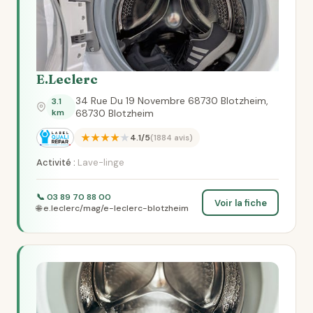
E.Leclerc
34 Rue Du 19 Novembre 68730 Blotzheim,
3.1
km
68730 Blotzheim
★★★★★
4.1/5
(1884 avis)
Activité :
Lave-linge
📞 03 89 70 88 00
Voir la fiche
🌐 e.leclerc/mag/e-leclerc-blotzheim