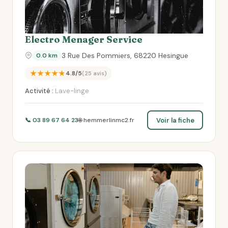
Electro Menager Service
3 Rue Des Pommiers, 68220 Hesingue
0.0 km
★★★★★
4.8/5
(25 avis)
Activité :
Lave-linge
Voir la fiche
📞 03 89 67 64 23
🌐 hemmerlinmc2.fr