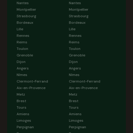
Nantes
Nantes
Montpellier
Montpellier
Strasbourg
Strasbourg
Bordeaux
Bordeaux
Lille
Lille
Rennes
Rennes
Reims
Reims
Toulon
Toulon
Grenoble
Grenoble
Dijon
Dijon
Angers
Angers
Nîmes
Nîmes
Clermont-Ferrand
Clermont-Ferrand
Aix-en-Provence
Aix-en-Provence
Metz
Metz
Brest
Brest
Tours
Tours
Amiens
Amiens
Limoges
Limoges
Perpignan
Perpignan