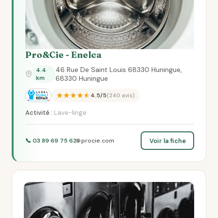
Pro&Cie - Enelca
46 Rue De Saint Louis 68330 Huningue,
4.4
km
68330 Huningue
★★★★★
4.5/5
(240 avis)
Activité :
Lave-linge
Voir la fiche
📞 03 89 69 75 62
🌐 procie.com