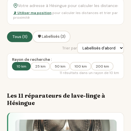
📡 Utiliser ma position
pour calculer les distances et trier par
proximité
🛡️ Labellisés (3)
Tous (11)
Trier par
Rayon de recherche :
10 km
25 km
50 km
100 km
200 km
11 résultats dans un rayon de 10 km
Les 11 réparateurs de lave-linge à
Hésingue