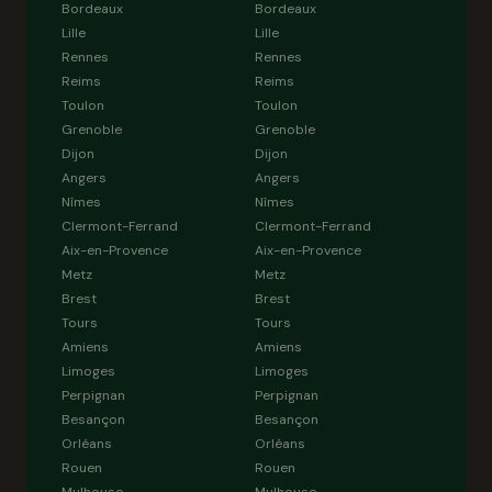
Bordeaux
Bordeaux
Lille
Lille
Rennes
Rennes
Reims
Reims
Toulon
Toulon
Grenoble
Grenoble
Dijon
Dijon
Angers
Angers
Nîmes
Nîmes
Clermont-Ferrand
Clermont-Ferrand
Aix-en-Provence
Aix-en-Provence
Metz
Metz
Brest
Brest
Tours
Tours
Amiens
Amiens
Limoges
Limoges
Perpignan
Perpignan
Besançon
Besançon
Orléans
Orléans
Rouen
Rouen