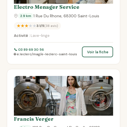
Electro Menager Service
1 Rue Du Rhone, 68300 Saint-Louis
2.9 km
★★★★★
3.1/5
(38 avis)
Activité :
Lave-linge
📞 03 89 69 30 56
Voir la fiche
🌐 e.leclerc/mag/e-leclerc-saint-louis
Francis Verger