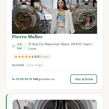
Pierre Muller
19 Rue Du Marechal Villars, 68300 Saint-
2.9
km
Louis
★★★★★
4.8/5
(9 avis)
Activité :
Lave-linge
Voir la fiche
📞 03 89 69 16 88
🌐 jpmuller.eu