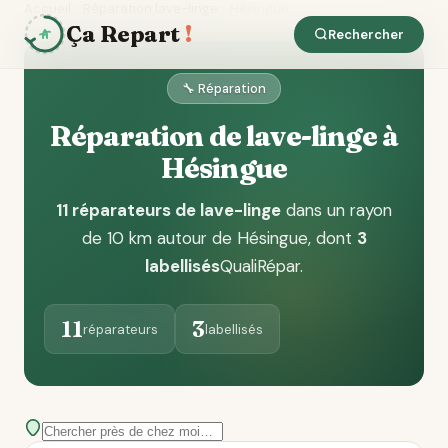
Accueil
Réparation lave-linge
Hésingue
Ça Repart
!
Rechercher
🔧 Réparation
Réparation de lave-linge à
Hésingue
11 réparateurs de lave-linge
dans un rayon
de 10 km autour de Hésingue
, dont
3
labellisés
QualiRépar
.
11
3
réparateurs
labellisés