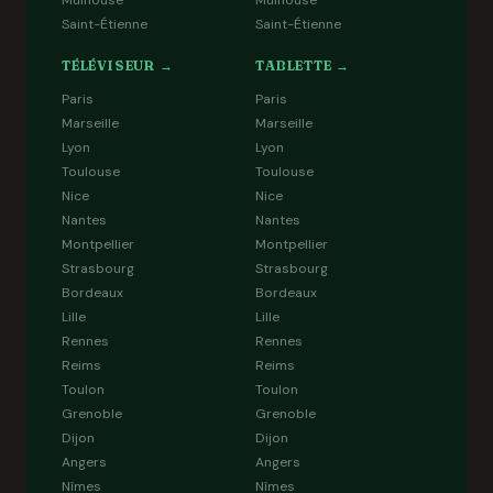
Mulhouse
Mulhouse
Saint-Étienne
Saint-Étienne
TÉLÉVISEUR →
TABLETTE →
Paris
Paris
Marseille
Marseille
Lyon
Lyon
Toulouse
Toulouse
Nice
Nice
Nantes
Nantes
Montpellier
Montpellier
Strasbourg
Strasbourg
Bordeaux
Bordeaux
Lille
Lille
Rennes
Rennes
Reims
Reims
Toulon
Toulon
Grenoble
Grenoble
Dijon
Dijon
Angers
Angers
Nîmes
Nîmes