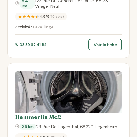
122 Rue Du General De Gaulle, 68128
5.4
km
Village-Neuf
★★★★★
4.5/5
(10 avis)
Activité :
Lave-linge
Voir la fiche
📞 03 89 67 41 54
Hemmerlin Mc2
29 Rue De Hagenthal, 68220 Hegenheim
2.9 km