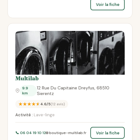
Voir la fiche
Multilab
12 Rue Du Capitaine Dreyfus, 68510
9.9
km
Sierentz
★★★★★
4.6/5
(12 avis)
Activité :
Lave-linge
Voir la fiche
📞 06 04 19 10 12
🌐 boutique-multilab.fr