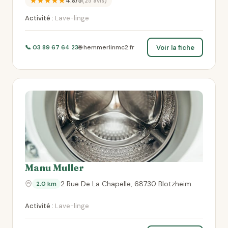
★★★★★
4.8/5
(25 avis)
Activité :
Lave-linge
Voir la fiche
📞 03 89 67 64 23
🌐 hemmerlinmc2.fr
Manu Muller
2 Rue De La Chapelle, 68730 Blotzheim
2.0 km
Activité :
Lave-linge