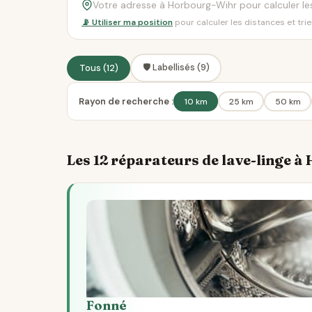
📡 Utiliser ma position
pour calculer les distances et tri
🛡️ Labellisés (9)
Tous (12)
Rayon de recherche :
10 km
25 km
50 km
Les 12 réparateurs de lave-linge 
Fonné