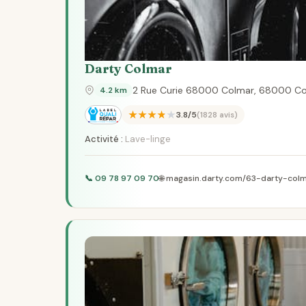
Darty Colmar
2 Rue Curie 68000 Colmar, 68000 C
4.2 km
★★★★★
3.8/5
(1828 avis)
Activité :
Lave-linge
📞 09 78 97 09 70
🌐 magasin.darty.com/63-darty-col