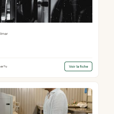
olmar
Voir la fiche
mar?u