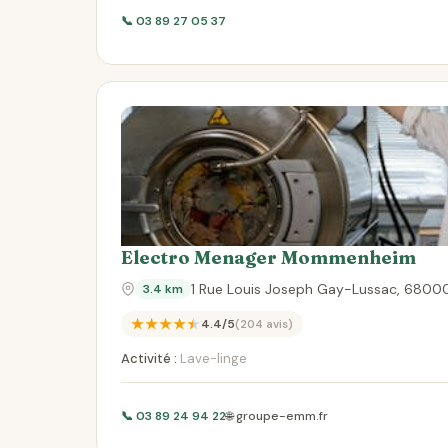
📞 03 89 27 05 37
Electro Menager Mommenheim
1 Rue Louis Joseph Gay-Lussac, 6800
3.4 km
★★★★★
4.4/5
(204 avis)
Activité :
Lave-linge
📞 03 89 24 94 22
🌐 groupe-emm.fr