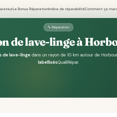
parateur
Le Bonus Réparation
Indice de réparabilité
Comment ça mar
🔧 Réparation
n de lave-linge à Hor
s de lave-linge
dans un rayon de 10 km autour de Horbou
labellisés
QualiRépar
.