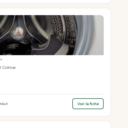
.
0 Colmar
Voir la fiche
le&ut