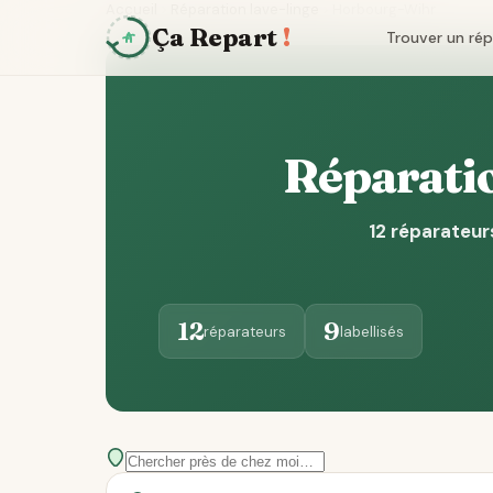
Accueil
Réparation lave-linge
Horbourg-Wihr
Ça Repart
!
Trouver un ré
Réparatio
12 réparateur
12
9
réparateurs
labellisés