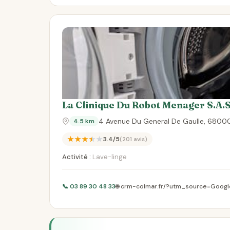
La Clinique Du Robot Menager S.A.S
4 Avenue Du General De Gaulle, 6800
4.5 km
★★★★★
3.4/5
(201 avis)
Activité :
Lave-linge
📞 03 89 30 48 33
🌐 crm-colmar.fr/?utm_source=Goog