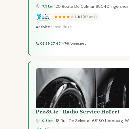
20 Route De Colmar 68040 Ingershei
7.5 km
★★★★★
4.1/5
(57 avis)
Activité :
Lave-linge
📞 03 89 27 47 47
🌐 fonne.net
Pro&Cie - Radio Service Hofert
18 Rue De Selestat 68180 Horbourg-W
0.8 km