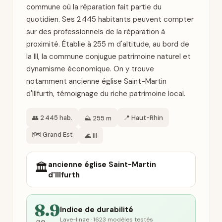
commune où la réparation fait partie du
quotidien. Ses 2 445 habitants peuvent compter
sur des professionnels de la réparation à
proximité. Établie à 255 m d'altitude, au bord de
la Ill, la commune conjugue patrimoine naturel et
dynamisme économique. On y trouve
notamment ancienne église Saint-Martin
d'Illfurth, témoignage du riche patrimoine local.
👥 2 445 hab.
📍 Haut-Rhin
⛰️ 255 m
🗺️ Grand Est
🌊 Ill
ancienne église Saint-Martin
🏛️
d'Illfurth
8.9
Indice de durabilité
Lave-linge · 1623 modèles testés