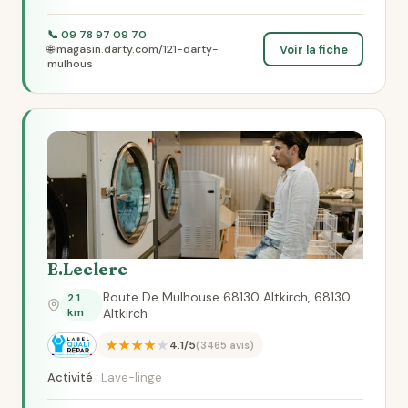
📞 09 78 97 09 70
Voir la fiche
🌐 magasin.darty.com/121-darty-
mulhous
E.Leclerc
Route De Mulhouse 68130 Altkirch, 68130
2.1
km
Altkirch
★★★★★
4.1/5
(3465 avis)
Activité :
Lave-linge