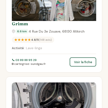
Grimm
4 Rue Du 3e Zouave, 68130 Altkirch
6.6 km
★★★★★
4.8/5
(148 avis)
Activité :
Lave-linge
📞 03 89 88 95 29
Voir la fiche
🌐 cartegrise-sundgau.fr