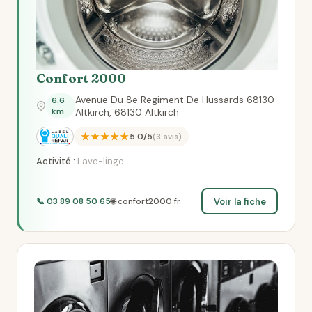
Confort 2000
Avenue Du 8e Regiment De Hussards 68130
6.6
km
Altkirch, 68130 Altkirch
★★★★★
5.0/5
(3 avis)
Activité :
Lave-linge
Voir la fiche
📞 03 89 08 50 65
🌐 confort2000.fr