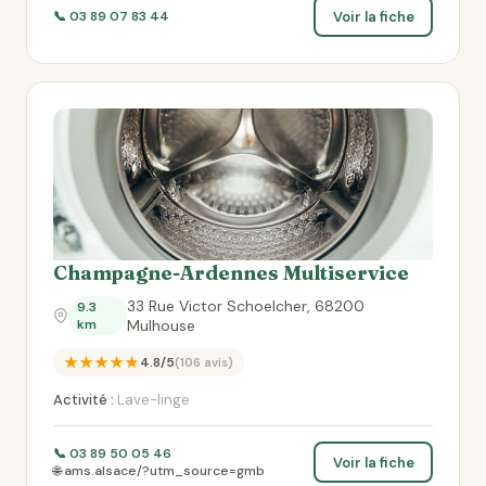
Voir la fiche
📞 03 89 07 83 44
Champagne-Ardennes Multiservice
33 Rue Victor Schoelcher, 68200
9.3
km
Mulhouse
★★★★★
4.8/5
(106 avis)
Activité :
Lave-linge
📞 03 89 50 05 46
Voir la fiche
🌐 ams.alsace/?utm_source=gmb