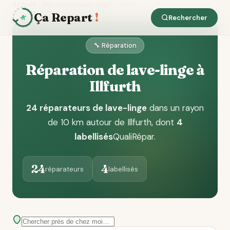
Accueil
Réparation lave-linge
Illfurth
Ça Repart
!
Rechercher
🔧 Réparation
Réparation de lave-linge à
Illfurth
24 réparateurs de lave-linge
dans un rayon
de 10 km autour de Illfurth
, dont
4
labellisés
QualiRépar
.
24
4
réparateurs
labellisés