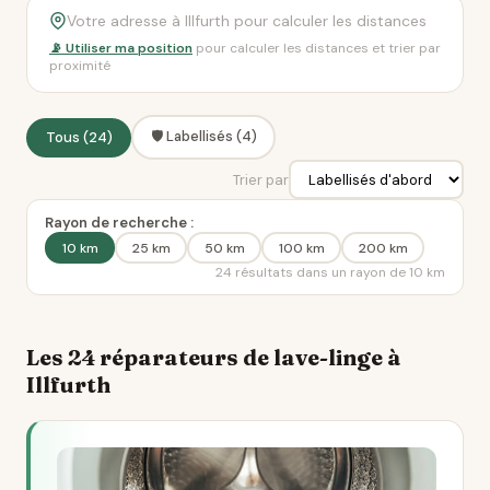
📡 Utiliser ma position
pour calculer les distances et trier par
proximité
🛡️ Labellisés (4)
Tous (24)
Trier par
Rayon de recherche :
10 km
25 km
50 km
100 km
200 km
24 résultats dans un rayon de 10 km
Les 24 réparateurs de lave-linge à
Illfurth