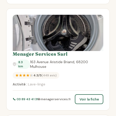
Menager Services Sarl
163 Avenue Aristide Briand, 68200
8.3
km
Mulhouse
★★★★★
4.3/5
(449 avis)
Activité :
Lave-linge
Voir la fiche
📞 03 89 43 41 31
🌐 menagerservices.fr