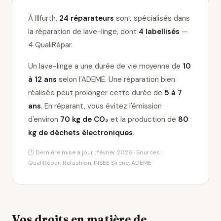
À Illfurth,
24 réparateurs
sont spécialisés dans
la réparation de lave-linge
, dont
4 labellisés
—
4 QualiRépar
.
Un lave-linge a une durée de vie moyenne de
10
à 12 ans
selon l'ADEME. Une réparation bien
réalisée peut prolonger cette durée de
5 à 7
ans
. En réparant, vous évitez l'émission
d'environ
70 kg de CO₂
et la production de
80
kg de déchets électroniques
.
🕐 Dernière mise à jour : février 2026 · Sources :
QualiRépar, Refashion, INSEE Sirene, ADEME
Vos droits en matière de