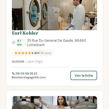
Eurl Kohler
35 Rue Du General De Gaulle, 68460
9.1
km
Lutterbach
★★★★★
4.9/5
(35 avis)
Activité :
Lave-linge
📞 06 02 69 33 22
Voir la fiche
🌐 kohlerelagage68.com