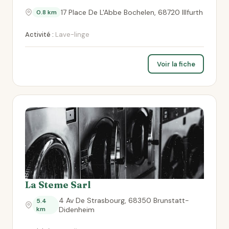
17 Place De L'Abbe Bochelen, 68720 Illfurth
0.8 km
Activité :
Lave-linge
Voir la fiche
La Steme Sarl
4 Av De Strasbourg, 68350 Brunstatt-
5.4
km
Didenheim