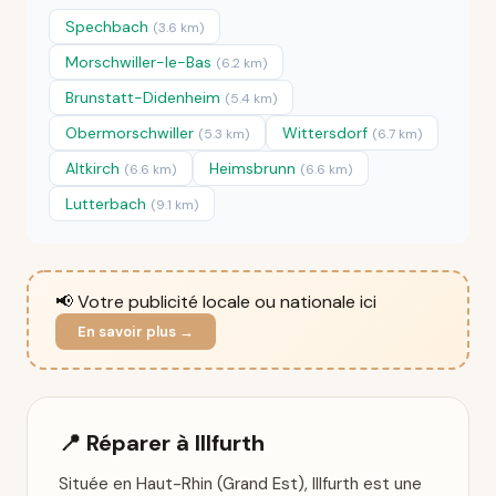
Spechbach
(3.6 km)
Morschwiller-le-Bas
(6.2 km)
Brunstatt-Didenheim
(5.4 km)
Obermorschwiller
Wittersdorf
(5.3 km)
(6.7 km)
Altkirch
Heimsbrunn
(6.6 km)
(6.6 km)
Lutterbach
(9.1 km)
📢 Votre publicité locale ou nationale ici
En savoir plus →
📍 Réparer à Illfurth
Située en Haut-Rhin (Grand Est), Illfurth est une