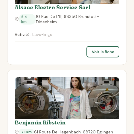
Alsace Electro Service Sarl
10 Rue De L'Ill, 68350 Brunstatt-
5.4
km
Didenheim
Activité :
Lave-linge
Voir la fiche
Benjamin Ribstein
61 Route De Hagenbach, 68720 Eglingen
7.1 km