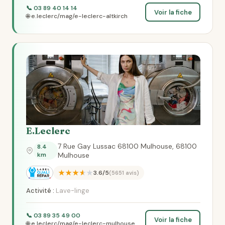
📞 03 89 40 14 14
Voir la fiche
🌐 e.leclerc/mag/e-leclerc-altkirch
E.Leclerc
7 Rue Gay Lussac 68100 Mulhouse, 68100
8.4
km
Mulhouse
★★★★★
3.6/5
(5651 avis)
Activité :
Lave-linge
📞 03 89 35 49 00
Voir la fiche
🌐 e.leclerc/mag/e-leclerc-mulhouse