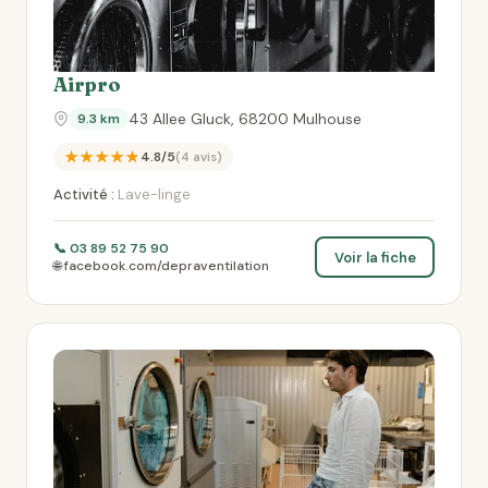
Airpro
43 Allee Gluck, 68200 Mulhouse
9.3 km
★★★★★
4.8/5
(4 avis)
Activité :
Lave-linge
📞 03 89 52 75 90
Voir la fiche
🌐 facebook.com/depraventilation