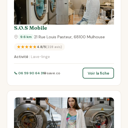
S.O.S Mobile
21 Rue Louis Pasteur, 68100 Mulhouse
9.6 km
★★★★★
4.8/5
(228 avis)
Activité :
Lave-linge
Voir la fiche
📞 06 59 90 64 31
🌐 save.co