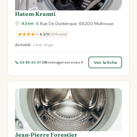
Hatem Kramti
6 Rue De Dunkerque, 68200 Mulhouse
9.3 km
★★★★★
4.3/5
(449 avis)
Activité :
Lave-linge
Voir la fiche
📞 03 89 43 41 31
🌐 menagerservices.fr
Jean-Pierre Forestier