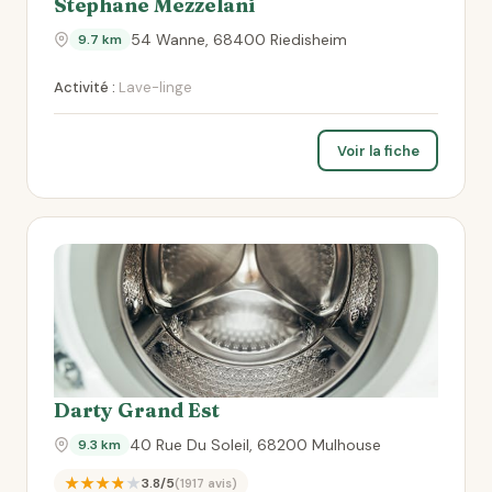
Stephane Mezzelani
54 Wanne, 68400 Riedisheim
9.7 km
Activité :
Lave-linge
Voir la fiche
Darty Grand Est
40 Rue Du Soleil, 68200 Mulhouse
9.3 km
★★★★★
3.8/5
(1917 avis)