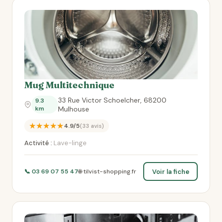
Mug Multitechnique
33 Rue Victor Schoelcher, 68200
9.3
km
Mulhouse
★★★★★
4.9/5
(33 avis)
Activité :
Lave-linge
Voir la fiche
📞 03 69 07 55 47
🌐 tilvist-shopping.fr