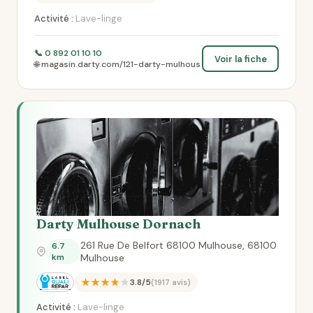
Activité :
Lave-linge
📞 0 892 01 10 10
Voir la fiche
🌐 magasin.darty.com/121-darty-mulhous
Darty Mulhouse Dornach
261 Rue De Belfort 68100 Mulhouse, 68100
6.7
km
Mulhouse
★★★★★
3.8/5
(1917 avis)
Activité :
Lave-linge