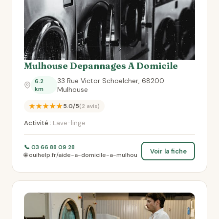
Mulhouse Depannages A Domicile
33 Rue Victor Schoelcher, 68200
6.2
km
Mulhouse
★★★★★
5.0/5
(2 avis)
Activité :
Lave-linge
📞 03 66 88 09 28
Voir la fiche
🌐 ouihelp.fr/aide-a-domicile-a-mulhou