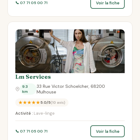
Voir la fiche
📞 07 71 05 00 71
Lm Services
33 Rue Victor Schoelcher, 68200
9.3
km
Mulhouse
★★★★★
5.0/5
(10 avis)
Activité :
Lave-linge
Voir la fiche
📞 07 71 05 00 71