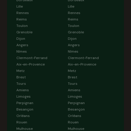
Bordeaux
Bordeaux
Lille
Lille
Rennes
Rennes
Reims
Reims
Toulon
Toulon
Grenoble
Grenoble
Dijon
Dijon
Angers
Angers
Nîmes
Nîmes
Clermont-Ferrand
Clermont-Ferrand
Aix-en-Provence
Aix-en-Provence
Metz
Metz
Brest
Brest
Tours
Tours
Amiens
Amiens
Limoges
Limoges
Perpignan
Perpignan
Besançon
Besançon
Orléans
Orléans
Rouen
Rouen
Mulhouse
Mulhouse