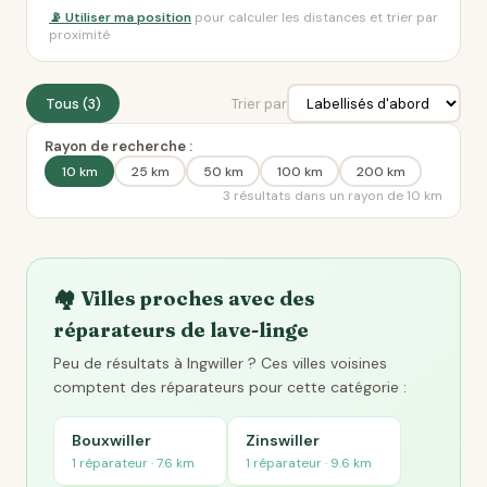
📡 Utiliser ma position
pour calculer les distances et trier par
proximité
Tous (3)
Trier par
Rayon de recherche :
10 km
25 km
50 km
100 km
200 km
3 résultats dans un rayon de 10 km
🏘️ Villes proches avec des
réparateurs de lave-linge
Peu de résultats à Ingwiller ? Ces villes voisines
comptent des réparateurs pour cette catégorie :
Bouxwiller
Zinswiller
1 réparateur · 7.6 km
1 réparateur · 9.6 km