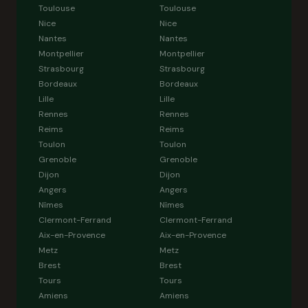
Toulouse
Toulouse
Nice
Nice
Nantes
Nantes
Montpellier
Montpellier
Strasbourg
Strasbourg
Bordeaux
Bordeaux
Lille
Lille
Rennes
Rennes
Reims
Reims
Toulon
Toulon
Grenoble
Grenoble
Dijon
Dijon
Angers
Angers
Nîmes
Nîmes
Clermont-Ferrand
Clermont-Ferrand
Aix-en-Provence
Aix-en-Provence
Metz
Metz
Brest
Brest
Tours
Tours
Amiens
Amiens