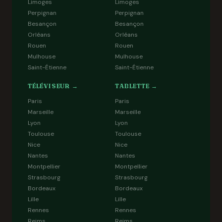
Limoges
Limoges
Perpignan
Perpignan
Besançon
Besançon
Orléans
Orléans
Rouen
Rouen
Mulhouse
Mulhouse
Saint-Étienne
Saint-Étienne
TÉLÉVISEUR →
TABLETTE →
Paris
Paris
Marseille
Marseille
Lyon
Lyon
Toulouse
Toulouse
Nice
Nice
Nantes
Nantes
Montpellier
Montpellier
Strasbourg
Strasbourg
Bordeaux
Bordeaux
Lille
Lille
Rennes
Rennes
Reims
Reims