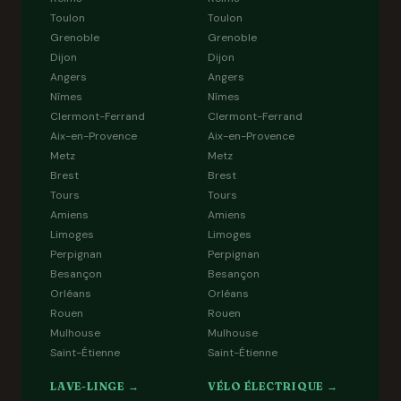
Toulon
Toulon
Grenoble
Grenoble
Dijon
Dijon
Angers
Angers
Nîmes
Nîmes
Clermont-Ferrand
Clermont-Ferrand
Aix-en-Provence
Aix-en-Provence
Metz
Metz
Brest
Brest
Tours
Tours
Amiens
Amiens
Limoges
Limoges
Perpignan
Perpignan
Besançon
Besançon
Orléans
Orléans
Rouen
Rouen
Mulhouse
Mulhouse
Saint-Étienne
Saint-Étienne
LAVE-LINGE →
VÉLO ÉLECTRIQUE →