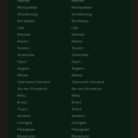
Nantes
Nantes
Montpellier
Montpellier
Strasbourg
Strasbourg
Bordeaux
Bordeaux
Lille
Lille
Rennes
Rennes
Reims
Reims
Toulon
Toulon
Grenoble
Grenoble
Dijon
Dijon
Angers
Angers
Nîmes
Nîmes
Clermont-Ferrand
Clermont-Ferrand
Aix-en-Provence
Aix-en-Provence
Metz
Metz
Brest
Brest
Tours
Tours
Amiens
Amiens
Limoges
Limoges
Perpignan
Perpignan
Besançon
Besançon