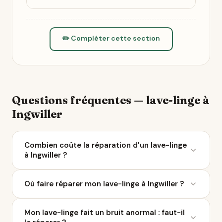
✏️ Compléter cette section
Questions fréquentes — lave-linge à
Ingwiller
Combien coûte la réparation d'un lave-linge
à Ingwiller ?
Le coût moyen d'une réparation de lave-linge varie
Où faire réparer mon lave-linge à Ingwiller ?
entre 50 et 200 € selon la panne. À Ingwiller, 3
réparateurs sont référencés sur Ça Repart. Avec le
Ça Repart recense 3 réparateurs de lave-linge à
Bonus Réparation, vous économisez jusqu'à 0 €
Mon lave-linge fait un bruit anormal : faut-il
Ingwiller et dans un rayon de 10 km. Parcourez la liste
chez un professionnel labellisé QualiRépar.