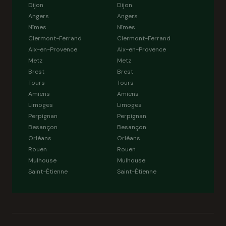
Dijon
Dijon
Angers
Angers
Nîmes
Nîmes
Clermont-Ferrand
Clermont-Ferrand
Aix-en-Provence
Aix-en-Provence
Metz
Metz
Brest
Brest
Tours
Tours
Amiens
Amiens
Limoges
Limoges
Perpignan
Perpignan
Besançon
Besançon
Orléans
Orléans
Rouen
Rouen
Mulhouse
Mulhouse
Saint-Étienne
Saint-Étienne