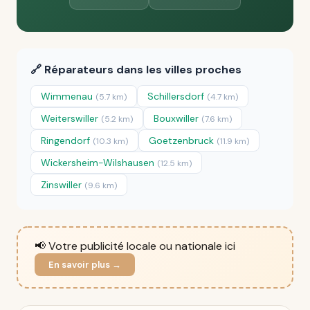
🔗 Réparateurs dans les villes proches
Wimmenau
Schillersdorf
(5.7 km)
(4.7 km)
Weiterswiller
Bouxwiller
(5.2 km)
(7.6 km)
Ringendorf
Goetzenbruck
(10.3 km)
(11.9 km)
Wickersheim-Wilshausen
(12.5 km)
Zinswiller
(9.6 km)
📢 Votre publicité locale ou nationale ici
En savoir plus →