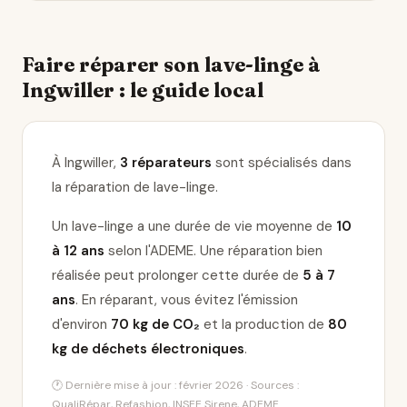
Faire réparer son lave-linge à
Ingwiller : le guide local
À Ingwiller,
3 réparateurs
sont spécialisés dans
la réparation de lave-linge
.
Un lave-linge a une durée de vie moyenne de
10
à 12 ans
selon l'ADEME. Une réparation bien
réalisée peut prolonger cette durée de
5 à 7
ans
. En réparant, vous évitez l'émission
d'environ
70 kg de CO₂
et la production de
80
kg de déchets électroniques
.
🕐 Dernière mise à jour : février 2026 · Sources :
QualiRépar, Refashion, INSEE Sirene, ADEME