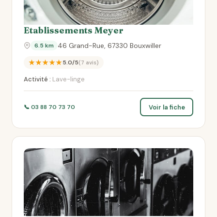
Etablissements Meyer
46 Grand-Rue, 67330 Bouxwiller
6.5 km
★★★★★
5.0/5
(7 avis)
Activité :
Lave-linge
Voir la fiche
📞 03 88 70 73 70