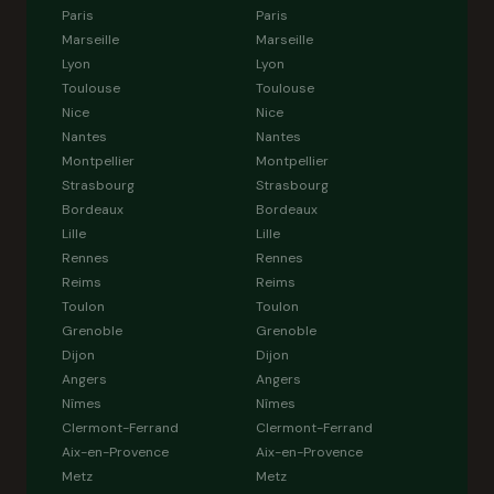
Paris
Paris
Marseille
Marseille
Lyon
Lyon
Toulouse
Toulouse
Nice
Nice
Nantes
Nantes
Montpellier
Montpellier
Strasbourg
Strasbourg
Bordeaux
Bordeaux
Lille
Lille
Rennes
Rennes
Reims
Reims
Toulon
Toulon
Grenoble
Grenoble
Dijon
Dijon
Angers
Angers
Nîmes
Nîmes
Clermont-Ferrand
Clermont-Ferrand
Aix-en-Provence
Aix-en-Provence
Metz
Metz