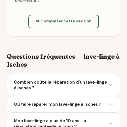
ses environs.
✏️ Compléter cette section
Questions fréquentes — lave-linge à
Isches
Combien coûte la réparation d'un lave-linge
à Isches ?
Le coût moyen d'une réparation de lave-linge varie
Où faire réparer mon lave-linge à Isches ?
entre 50 et 200 € selon la panne. À Isches, 2
réparateurs sont référencés sur Ça Repart. Avec le
Ça Repart recense 2 réparateurs de lave-linge à
Bonus Réparation, vous économisez jusqu'à 0 €
Mon lave-linge a plus de 10 ans : la
Isches et dans un rayon de 10 km. Parcourez la liste
chez un professionnel labellisé QualiRépar.
réparation vaut-elle le coup ?