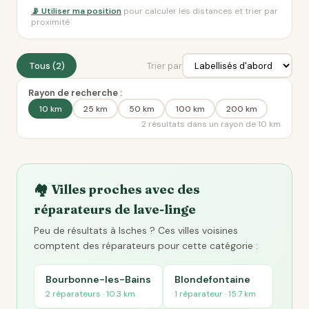
📡 Utiliser ma position
pour calculer les distances et trier par
proximité
Tous (2)
Trier par
Rayon de recherche :
10 km
25 km
50 km
100 km
200 km
2 résultats dans un rayon de 10 km
🏘️ Villes proches avec des
réparateurs de lave-linge
Peu de résultats à Isches ? Ces villes voisines
comptent des réparateurs pour cette catégorie :
Bourbonne-les-Bains
Blondefontaine
2 réparateurs · 10.3 km
1 réparateur · 15.7 km