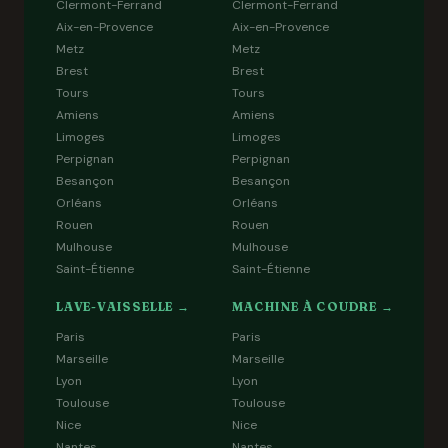
Clermont-Ferrand
Clermont-Ferrand
Aix-en-Provence
Aix-en-Provence
Metz
Metz
Brest
Brest
Tours
Tours
Amiens
Amiens
Limoges
Limoges
Perpignan
Perpignan
Besançon
Besançon
Orléans
Orléans
Rouen
Rouen
Mulhouse
Mulhouse
Saint-Étienne
Saint-Étienne
LAVE-VAISSELLE →
MACHINE À COUDRE →
Paris
Paris
Marseille
Marseille
Lyon
Lyon
Toulouse
Toulouse
Nice
Nice
Nantes
Nantes