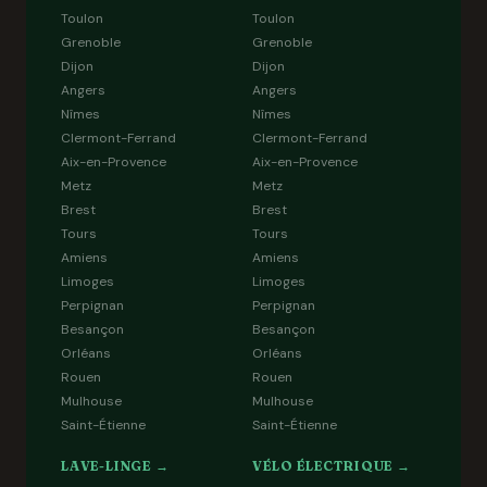
Toulon
Toulon
Grenoble
Grenoble
Dijon
Dijon
Angers
Angers
Nîmes
Nîmes
Clermont-Ferrand
Clermont-Ferrand
Aix-en-Provence
Aix-en-Provence
Metz
Metz
Brest
Brest
Tours
Tours
Amiens
Amiens
Limoges
Limoges
Perpignan
Perpignan
Besançon
Besançon
Orléans
Orléans
Rouen
Rouen
Mulhouse
Mulhouse
Saint-Étienne
Saint-Étienne
LAVE-LINGE →
VÉLO ÉLECTRIQUE →