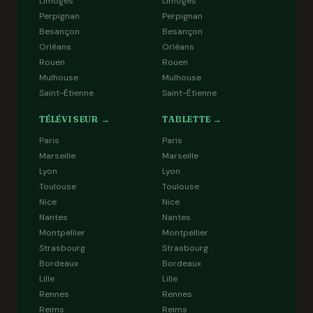
Limoges
Limoges
Perpignan
Perpignan
Besançon
Besançon
Orléans
Orléans
Rouen
Rouen
Mulhouse
Mulhouse
Saint-Étienne
Saint-Étienne
TÉLÉVISEUR →
TABLETTE →
Paris
Paris
Marseille
Marseille
Lyon
Lyon
Toulouse
Toulouse
Nice
Nice
Nantes
Nantes
Montpellier
Montpellier
Strasbourg
Strasbourg
Bordeaux
Bordeaux
Lille
Lille
Rennes
Rennes
Reims
Reims