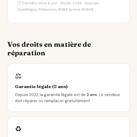
🕐 Dernière mise à jour : février 2026 · Sources :
QualiRépar, Refashion, INSEE Sirene, ADEME
Vos droits en matière de
réparation
⚖️
Garantie légale (2 ans)
Depuis 2022, la garantie légale est de
2 ans
. Le vendeur
doit réparer ou remplacer gratuitement.
♻️