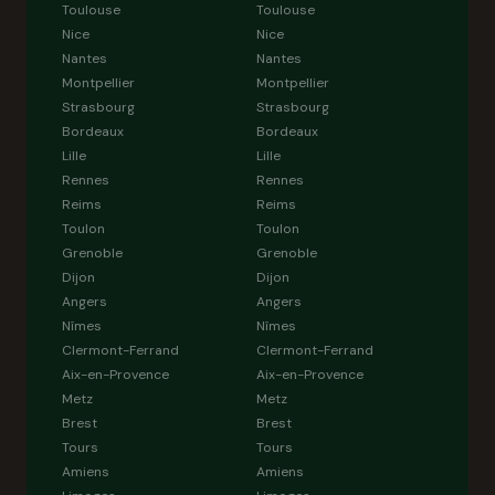
Toulouse
Toulouse
Nice
Nice
Nantes
Nantes
Montpellier
Montpellier
Strasbourg
Strasbourg
Bordeaux
Bordeaux
Lille
Lille
Rennes
Rennes
Reims
Reims
Toulon
Toulon
Grenoble
Grenoble
Dijon
Dijon
Angers
Angers
Nîmes
Nîmes
Clermont-Ferrand
Clermont-Ferrand
Aix-en-Provence
Aix-en-Provence
Metz
Metz
Brest
Brest
Tours
Tours
Amiens
Amiens