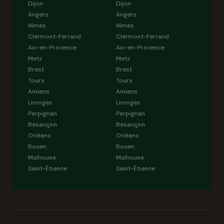
Dijon
Dijon
Angers
Angers
Nîmes
Nîmes
Clermont-Ferrand
Clermont-Ferrand
Aix-en-Provence
Aix-en-Provence
Metz
Metz
Brest
Brest
Tours
Tours
Amiens
Amiens
Limoges
Limoges
Perpignan
Perpignan
Besançon
Besançon
Orléans
Orléans
Rouen
Rouen
Mulhouse
Mulhouse
Saint-Étienne
Saint-Étienne