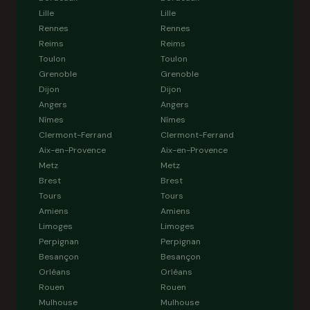
Lille
Lille
Rennes
Rennes
Reims
Reims
Toulon
Toulon
Grenoble
Grenoble
Dijon
Dijon
Angers
Angers
Nîmes
Nîmes
Clermont-Ferrand
Clermont-Ferrand
Aix-en-Provence
Aix-en-Provence
Metz
Metz
Brest
Brest
Tours
Tours
Amiens
Amiens
Limoges
Limoges
Perpignan
Perpignan
Besançon
Besançon
Orléans
Orléans
Rouen
Rouen
Mulhouse
Mulhouse