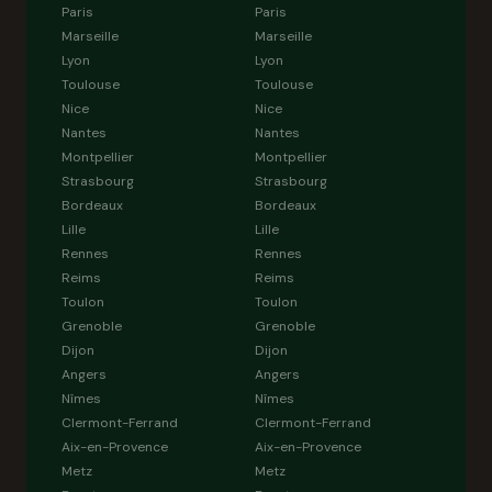
Paris
Paris
Marseille
Marseille
Lyon
Lyon
Toulouse
Toulouse
Nice
Nice
Nantes
Nantes
Montpellier
Montpellier
Strasbourg
Strasbourg
Bordeaux
Bordeaux
Lille
Lille
Rennes
Rennes
Reims
Reims
Toulon
Toulon
Grenoble
Grenoble
Dijon
Dijon
Angers
Angers
Nîmes
Nîmes
Clermont-Ferrand
Clermont-Ferrand
Aix-en-Provence
Aix-en-Provence
Metz
Metz