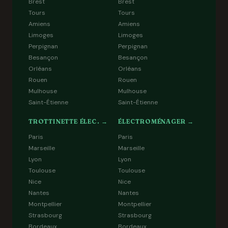
Brest
Brest
Tours
Tours
Amiens
Amiens
Limoges
Limoges
Perpignan
Perpignan
Besançon
Besançon
Orléans
Orléans
Rouen
Rouen
Mulhouse
Mulhouse
Saint-Étienne
Saint-Étienne
TROTTINETTE ÉLEC. →
ÉLECTROMÉNAGER →
Paris
Paris
Marseille
Marseille
Lyon
Lyon
Toulouse
Toulouse
Nice
Nice
Nantes
Nantes
Montpellier
Montpellier
Strasbourg
Strasbourg
Bordeaux
Bordeaux