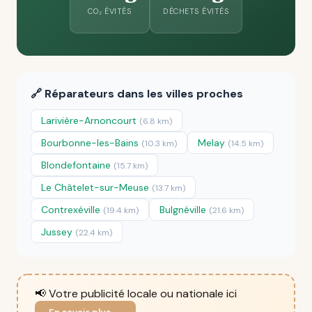
CO₂ ÉVITÉS
DÉCHETS ÉVITÉS
🔗 Réparateurs dans les villes proches
Larivière-Arnoncourt
(6.8 km)
Bourbonne-les-Bains
Melay
(10.3 km)
(14.5 km)
Blondefontaine
(15.7 km)
Le Châtelet-sur-Meuse
(13.7 km)
Contrexéville
Bulgnéville
(19.4 km)
(21.6 km)
Jussey
(22.4 km)
📢 Votre publicité locale ou nationale ici