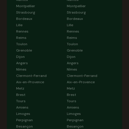
Montpellier
Montpellier
Strasbourg
Strasbourg
Bordeaux
Bordeaux
Lille
Lille
Rennes
Rennes
Reims
Reims
Toulon
Toulon
Grenoble
Grenoble
Dijon
Dijon
Angers
Angers
Nîmes
Nîmes
Clermont-Ferrand
Clermont-Ferrand
Aix-en-Provence
Aix-en-Provence
Metz
Metz
Brest
Brest
Tours
Tours
Amiens
Amiens
Limoges
Limoges
Perpignan
Perpignan
Besançon
Besançon