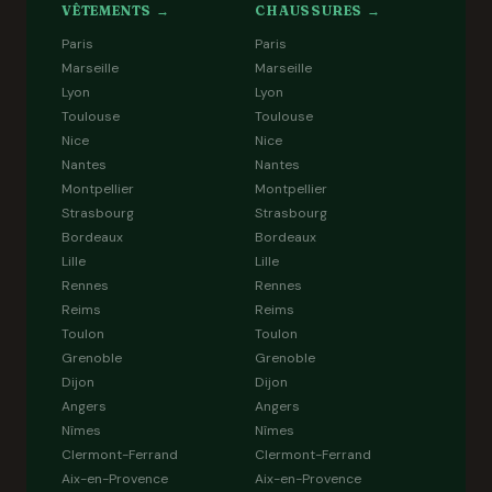
VÊTEMENTS →
CHAUSSURES →
Paris
Paris
Marseille
Marseille
Lyon
Lyon
Toulouse
Toulouse
Nice
Nice
Nantes
Nantes
Montpellier
Montpellier
Strasbourg
Strasbourg
Bordeaux
Bordeaux
Lille
Lille
Rennes
Rennes
Reims
Reims
Toulon
Toulon
Grenoble
Grenoble
Dijon
Dijon
Angers
Angers
Nîmes
Nîmes
Clermont-Ferrand
Clermont-Ferrand
Aix-en-Provence
Aix-en-Provence