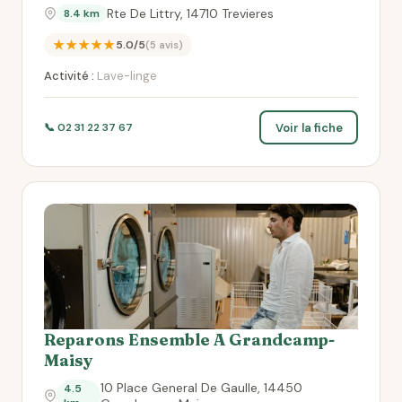
Rte De Littry, 14710 Trevieres
8.4 km
★★★★★
5.0/5
(5 avis)
Activité :
Lave-linge
Voir la fiche
📞 02 31 22 37 67
Reparons Ensemble A Grandcamp-
Maisy
10 Place General De Gaulle, 14450
4.5