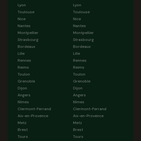
Lyon
Lyon
Toulouse
Toulouse
Nice
Nice
Nantes
Nantes
Montpellier
Montpellier
Strasbourg
Strasbourg
Bordeaux
Bordeaux
Lille
Lille
Rennes
Rennes
Reims
Reims
Toulon
Toulon
Grenoble
Grenoble
Dijon
Dijon
Angers
Angers
Nîmes
Nîmes
Clermont-Ferrand
Clermont-Ferrand
Aix-en-Provence
Aix-en-Provence
Metz
Metz
Brest
Brest
Tours
Tours