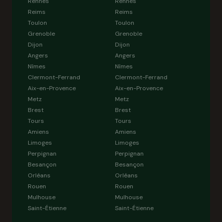
Rennes
Rennes
Reims
Reims
Toulon
Toulon
Grenoble
Grenoble
Dijon
Dijon
Angers
Angers
Nîmes
Nîmes
Clermont-Ferrand
Clermont-Ferrand
Aix-en-Provence
Aix-en-Provence
Metz
Metz
Brest
Brest
Tours
Tours
Amiens
Amiens
Limoges
Limoges
Perpignan
Perpignan
Besançon
Besançon
Orléans
Orléans
Rouen
Rouen
Mulhouse
Mulhouse
Saint-Étienne
Saint-Étienne