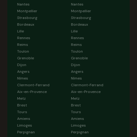
Nantes
Nantes
Montpellier
Montpellier
Strasbourg
Strasbourg
Bordeaux
Bordeaux
Lille
Lille
Rennes
Rennes
Reims
Reims
Toulon
Toulon
Grenoble
Grenoble
Dijon
Dijon
Angers
Angers
Nîmes
Nîmes
Clermont-Ferrand
Clermont-Ferrand
Aix-en-Provence
Aix-en-Provence
Metz
Metz
Brest
Brest
Tours
Tours
Amiens
Amiens
Limoges
Limoges
Perpignan
Perpignan