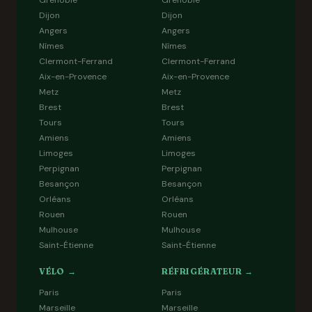
Grenoble
Grenoble
Dijon
Dijon
Angers
Angers
Nîmes
Nîmes
Clermont-Ferrand
Clermont-Ferrand
Aix-en-Provence
Aix-en-Provence
Metz
Metz
Brest
Brest
Tours
Tours
Amiens
Amiens
Limoges
Limoges
Perpignan
Perpignan
Besançon
Besançon
Orléans
Orléans
Rouen
Rouen
Mulhouse
Mulhouse
Saint-Étienne
Saint-Étienne
VÉLO →
RÉFRIGÉRATEUR →
Paris
Paris
Marseille
Marseille