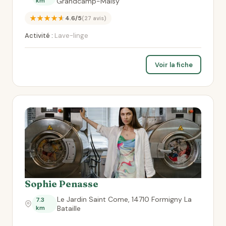
km
Grandcamp-Maisy
★★★★★
4.6/5
(27 avis)
Activité :
Lave-linge
Voir la fiche
Sophie Penasse
Le Jardin Saint Come, 14710 Formigny La
7.3
km
Bataille