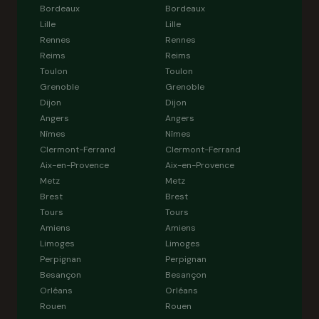
Bordeaux
Bordeaux
Lille
Lille
Rennes
Rennes
Reims
Reims
Toulon
Toulon
Grenoble
Grenoble
Dijon
Dijon
Angers
Angers
Nîmes
Nîmes
Clermont-Ferrand
Clermont-Ferrand
Aix-en-Provence
Aix-en-Provence
Metz
Metz
Brest
Brest
Tours
Tours
Amiens
Amiens
Limoges
Limoges
Perpignan
Perpignan
Besançon
Besançon
Orléans
Orléans
Rouen
Rouen