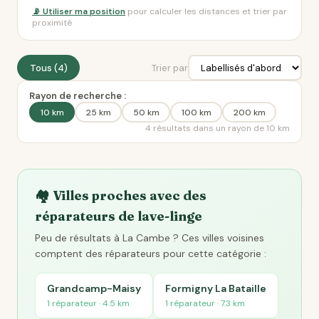
📡 Utiliser ma position
pour calculer les distances et trier par
proximité
Tous (4)
Trier par
Rayon de recherche :
10 km
25 km
50 km
100 km
200 km
4 résultats dans un rayon de 10 km
🏘️ Villes proches avec des
réparateurs de lave-linge
Peu de résultats à La Cambe ? Ces villes voisines
comptent des réparateurs pour cette catégorie :
Grandcamp-Maisy
Formigny La Bataille
1 réparateur · 4.5 km
1 réparateur · 7.3 km