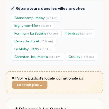
🔗 Réparateurs dans les villes proches
Grandcamp-Maisy
(4.5 km)
Isigny-sur-Mer
(6.8 km)
Formigny La Bataille
Trévières
(7.3 km)
(8.4 km)
Cerisy-la-Forêt
(16.9 km)
Le Molay-Littry
(15.3 km)
Carentan-les-Marais
Crouay
(14.8 km)
(15.9 km)
📢 Votre publicité locale ou nationale ici
En savoir plus →