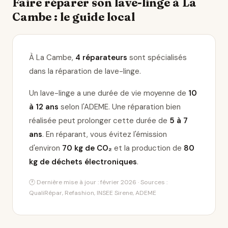
Faire réparer son lave-linge à La
Cambe : le guide local
À La Cambe,
4 réparateurs
sont spécialisés
dans la réparation de lave-linge
.
Un lave-linge a une durée de vie moyenne de
10
à 12 ans
selon l'ADEME. Une réparation bien
réalisée peut prolonger cette durée de
5 à 7
ans
. En réparant, vous évitez l'émission
d'environ
70 kg de CO₂
et la production de
80
kg de déchets électroniques
.
🕐 Dernière mise à jour : février 2026 · Sources :
QualiRépar, Refashion, INSEE Sirene, ADEME