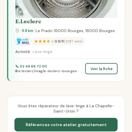
E.Leclerc
Le Prado 18000 Bourges, 18000 Bourges
5.8 km
★★★★★
3.6/5
(2287 avis)
Activité :
Lave-linge
📞 02 48 69 72 00
Voir la fiche
🌐 e.leclerc/mag/e-leclerc-bourges
Vous êtes réparateur de lave-linge à La Chapelle-
Saint-Ursin ?
Référencez votre atelier gratuitement