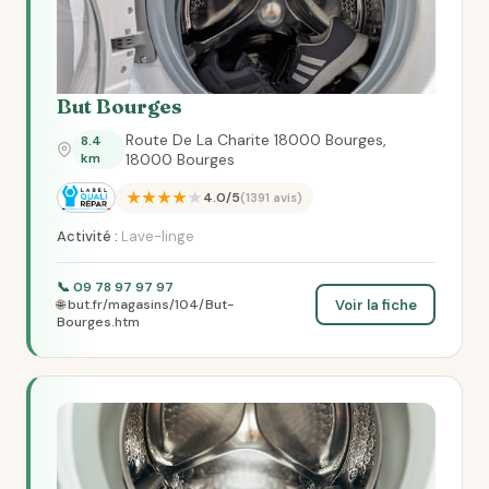
But Bourges
Route De La Charite 18000 Bourges,
8.4
km
18000 Bourges
★★★★★
4.0/5
(1391 avis)
Activité :
Lave-linge
📞 09 78 97 97 97
Voir la fiche
🌐 but.fr/magasins/104/But-
Bourges.htm