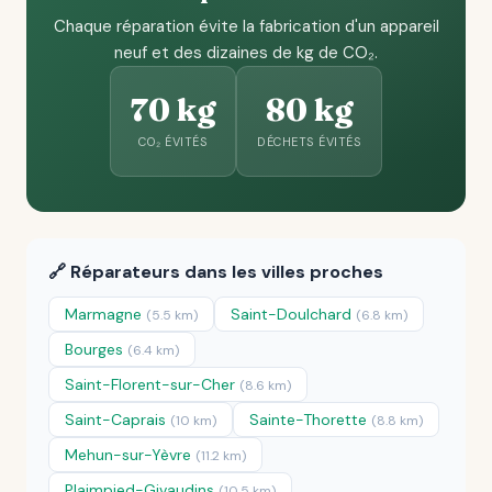
Chaque réparation évite la fabrication d'un appareil
neuf et des dizaines de kg de CO₂.
70 kg
80 kg
CO₂ ÉVITÉS
DÉCHETS ÉVITÉS
🔗 Réparateurs dans les villes proches
Marmagne
Saint-Doulchard
(5.5 km)
(6.8 km)
Bourges
(6.4 km)
Saint-Florent-sur-Cher
(8.6 km)
Saint-Caprais
Sainte-Thorette
(10 km)
(8.8 km)
Mehun-sur-Yèvre
(11.2 km)
Plaimpied-Givaudins
(10.5 km)