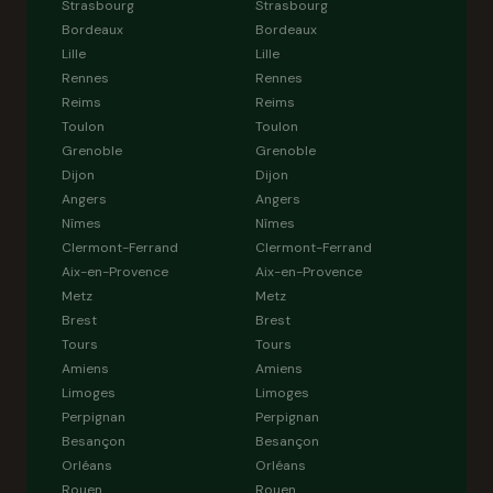
Strasbourg
Strasbourg
Bordeaux
Bordeaux
Lille
Lille
Rennes
Rennes
Reims
Reims
Toulon
Toulon
Grenoble
Grenoble
Dijon
Dijon
Angers
Angers
Nîmes
Nîmes
Clermont-Ferrand
Clermont-Ferrand
Aix-en-Provence
Aix-en-Provence
Metz
Metz
Brest
Brest
Tours
Tours
Amiens
Amiens
Limoges
Limoges
Perpignan
Perpignan
Besançon
Besançon
Orléans
Orléans
Rouen
Rouen