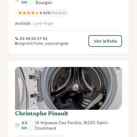
km
Bourges
★★★★★
4.4/5
(124 avis)
Activité :
Lave-linge
📞 02 48 20 27 42
Voir la fiche
🌐 copra.fr/?utm_source=gmb
Christophe Pinault
14 Impasse Des Perdrix, 18230 Saint-
6.8
km
Doulchard