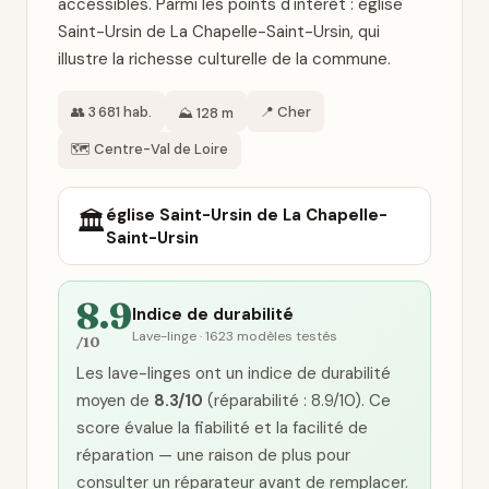
accessibles. Parmi les points d'intérêt : église
Saint-Ursin de La Chapelle-Saint-Ursin, qui
illustre la richesse culturelle de la commune.
👥 3 681 hab.
📍 Cher
⛰️ 128 m
🗺️ Centre-Val de Loire
église Saint-Ursin de La Chapelle-
🏛️
Saint-Ursin
8.9
Indice de durabilité
Lave-linge · 1623 modèles testés
/10
Les lave-linges ont un indice de durabilité
moyen de
8.3/10
(réparabilité : 8.9/10). Ce
score évalue la fiabilité et la facilité de
réparation — une raison de plus pour
consulter un réparateur avant de remplacer.