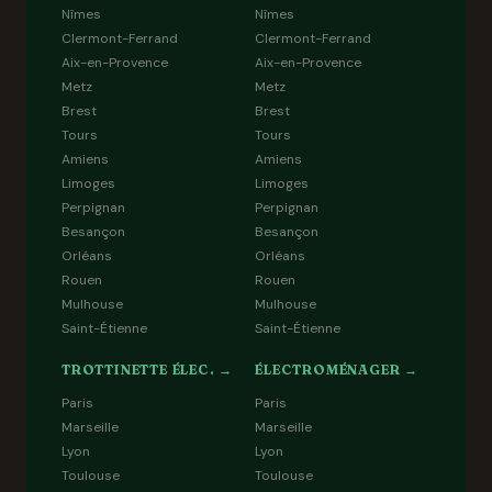
Nîmes
Nîmes
Clermont-Ferrand
Clermont-Ferrand
Aix-en-Provence
Aix-en-Provence
Metz
Metz
Brest
Brest
Tours
Tours
Amiens
Amiens
Limoges
Limoges
Perpignan
Perpignan
Besançon
Besançon
Orléans
Orléans
Rouen
Rouen
Mulhouse
Mulhouse
Saint-Étienne
Saint-Étienne
TROTTINETTE ÉLEC. →
ÉLECTROMÉNAGER →
Paris
Paris
Marseille
Marseille
Lyon
Lyon
Toulouse
Toulouse