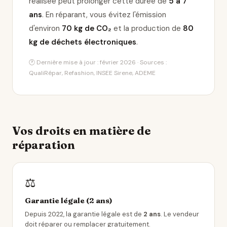
réalisée peut prolonger cette durée de
5 à 7
ans
. En réparant, vous évitez l'émission
d'environ
70 kg de CO₂
et la production de
80
kg de déchets électroniques
.
🕐 Dernière mise à jour : février 2026 · Sources :
QualiRépar, Refashion, INSEE Sirene, ADEME
Vos droits en matière de
réparation
⚖️
Garantie légale (2 ans)
Depuis 2022, la garantie légale est de
2 ans
. Le vendeur
doit réparer ou remplacer gratuitement.