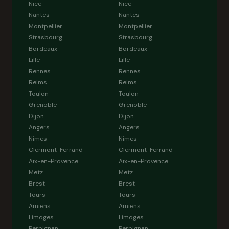
Nice
Nice
Nantes
Nantes
Montpellier
Montpellier
Strasbourg
Strasbourg
Bordeaux
Bordeaux
Lille
Lille
Rennes
Rennes
Reims
Reims
Toulon
Toulon
Grenoble
Grenoble
Dijon
Dijon
Angers
Angers
Nîmes
Nîmes
Clermont-Ferrand
Clermont-Ferrand
Aix-en-Provence
Aix-en-Provence
Metz
Metz
Brest
Brest
Tours
Tours
Amiens
Amiens
Limoges
Limoges
Perpignan
Perpignan