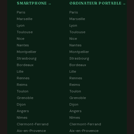
SMARTPHONE →
ORDINATEUR PORTABLE →
Paris
Paris
Marseille
Marseille
Lyon
Lyon
Toulouse
Toulouse
Nice
Nice
Nantes
Nantes
Montpellier
Montpellier
Strasbourg
Strasbourg
Bordeaux
Bordeaux
Lille
Lille
Rennes
Rennes
Reims
Reims
Toulon
Toulon
Grenoble
Grenoble
Dijon
Dijon
Angers
Angers
Nîmes
Nîmes
Clermont-Ferrand
Clermont-Ferrand
Aix-en-Provence
Aix-en-Provence