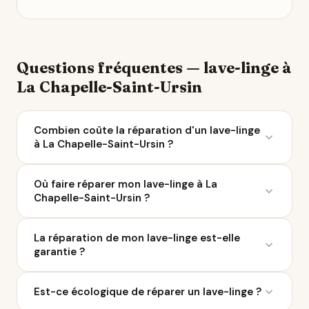
Questions fréquentes — lave-linge à
La Chapelle-Saint-Ursin
Combien coûte la réparation d'un lave-linge
à La Chapelle-Saint-Ursin ?
Le coût moyen d'une réparation de lave-linge varie
Où faire réparer mon lave-linge à La
entre 50 et 200 € selon la panne. À La Chapelle-
Chapelle-Saint-Ursin ?
Saint-Ursin, 11 réparateurs sont référencés sur Ça
Repart. Avec le Bonus Réparation, vous économisez
Ça Repart recense 11 réparateurs de lave-linge à La
jusqu'à 0 € chez un professionnel labellisé
La réparation de mon lave-linge est-elle
Chapelle-Saint-Ursin et dans un rayon de 10 km.
QualiRépar.
garantie ?
Parcourez la liste ci-dessus pour comparer les avis
Google, les labels QualiRépar, et contacter le
Tout réparateur labellisé QualiRépar offre au
professionnel le plus proche.
Est-ce écologique de réparer un lave-linge ?
minimum 3 mois de garantie pièces et main-