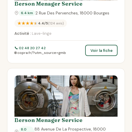
Berson Menager Service
2 Rue Des Pervenches, 18000 Bourges
6.4 km
★★★★★
4.4/5
(124 avis)
Activité :
Lave-linge
📞 02 48 20 27 42
Voir la fiche
🌐 copra.fr/?utm_source=gmb
Berson Menager Service
88 Avenue De La Prospective, 18000
8.0