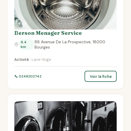
Berson Menager Service
88 Avenue De La Prospective, 18000
6.4
km
Bourges
Activité :
Lave-linge
Voir la fiche
📞 0248202742