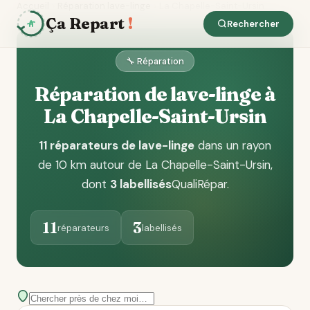
Accueil
Réparation lave-linge
La Chapelle-Saint-Ursin
Ça Repart
!
Rechercher
🔧 Réparation
Réparation de lave-linge à
La Chapelle-Saint-Ursin
11 réparateurs de lave-linge
dans un rayon
de 10 km autour de La Chapelle-Saint-Ursin
,
dont
3 labellisés
QualiRépar
.
11
3
réparateurs
labellisés