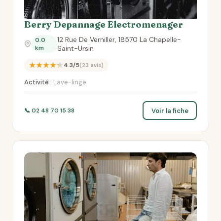
Berry Depannage Electromenager
12 Rue De Verniller, 18570 La Chapelle-
0.0
km
Saint-Ursin
★★★★★
4.3/5
(23 avis)
Activité :
Lave-linge
Voir la fiche
📞 02 48 70 15 38