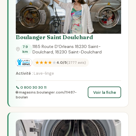
Boulanger Saint Doulchard
1185 Route D'Orleans 18230 Saint-
7.9
km
Doulchard, 18230 Saint-Doulchard
★★★★★
4.0/5
(2777 avis)
Activité :
Lave-linge
📞 0 800 30 30 11
Voir la fiche
🌐 magasins.boulanger.com/11487-
boulan