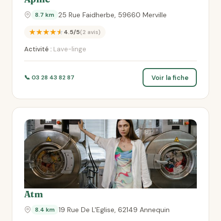
25 Rue Faidherbe, 59660 Merville
8.7 km
★★★★★
4.5/5
(2 avis)
Activité :
Lave-linge
Voir la fiche
📞 03 28 43 82 87
Atm
19 Rue De L'Eglise, 62149 Annequin
8.4 km