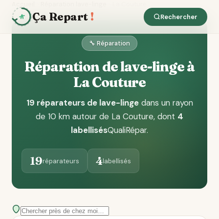
Accueil
Réparation lave-linge
La Couture
Ça Repart
!
Rechercher
🔧 Réparation
Réparation de lave-linge à
La Couture
19 réparateurs de lave-linge
dans un rayon
de 10 km autour de La Couture
, dont
4
labellisés
QualiRépar
.
19
4
réparateurs
labellisés