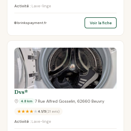
Activité :
Lave-linge
Voir la fiche
🌐 brinkspayment.fr
Dvs*
7 Rue Alfred Gosselin, 62660 Beuvry
4.8 km
★★★★★
4.1/5
(21 avis)
Activité :
Lave-linge