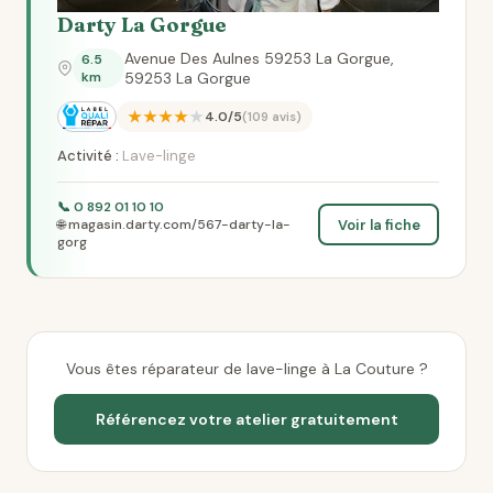
Darty La Gorgue
Avenue Des Aulnes 59253 La Gorgue,
6.5
km
59253 La Gorgue
★★★★★
4.0/5
(109 avis)
Activité :
Lave-linge
📞 0 892 01 10 10
Voir la fiche
🌐 magasin.darty.com/567-darty-la-
gorg
Vous êtes réparateur de lave-linge à La Couture ?
Référencez votre atelier gratuitement