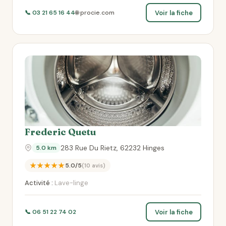
Voir la fiche
📞 03 21 65 16 44
🌐 procie.com
Frederic Quetu
283 Rue Du Rietz, 62232 Hinges
5.0 km
★★★★★
5.0/5
(10 avis)
Activité :
Lave-linge
Voir la fiche
📞 06 51 22 74 02