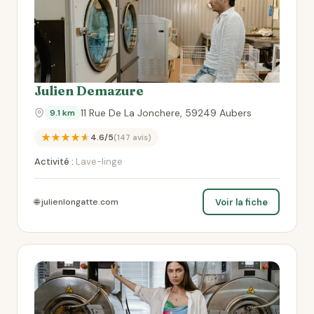
Julien Demazure
11 Rue De La Jonchere, 59249 Aubers
9.1 km
★★★★★
4.6/5
(147 avis)
Activité :
Lave-linge
Voir la fiche
🌐 julienlongatte.com