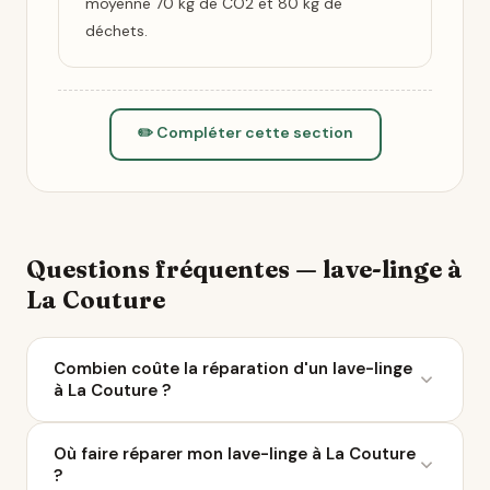
moyenne 70 kg de CO2 et 80 kg de
déchets.
✏️ Compléter cette section
Questions fréquentes — lave-linge à
La Couture
Combien coûte la réparation d'un lave-linge
à La Couture ?
Le coût moyen d'une réparation de lave-linge varie
Où faire réparer mon lave-linge à La Couture
entre 50 et 200 € selon la panne. À La Couture, 19
?
réparateurs sont référencés sur Ça Repart. Avec le