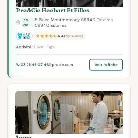
Pro&Cie Hochart Et Filles
5 Place Montmorency 59940 Estaires,
7.5
km
59940 Estaires
★★★★★
4.4/5
(84 avis)
Activité :
Lave-linge
Voir la fiche
📞 03 28 48 07 46
🌐 procie.com
Apmc