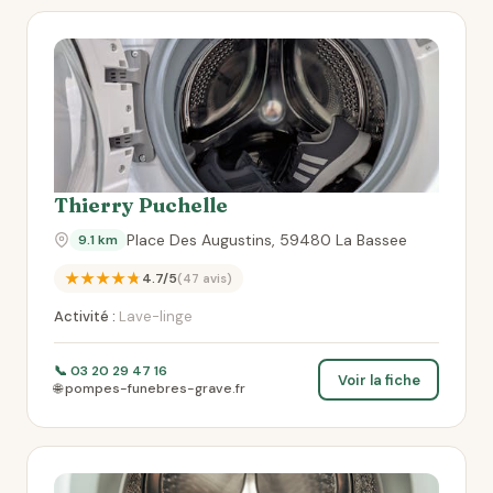
Thierry Puchelle
Place Des Augustins, 59480 La Bassee
9.1 km
★★★★★
4.7/5
(47 avis)
Activité :
Lave-linge
📞 03 20 29 47 16
Voir la fiche
🌐 pompes-funebres-grave.fr