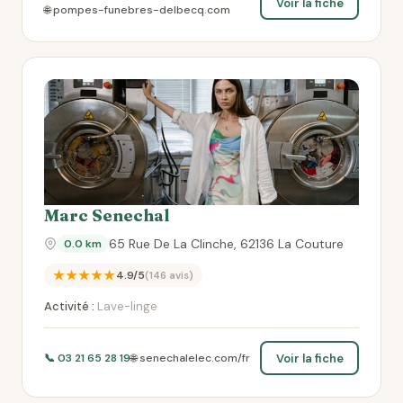
Voir la fiche
🌐 pompes-funebres-delbecq.com
Marc Senechal
65 Rue De La Clinche, 62136 La Couture
0.0 km
★★★★★
4.9/5
(146 avis)
Activité :
Lave-linge
Voir la fiche
📞 03 21 65 28 19
🌐 senechalelec.com/fr