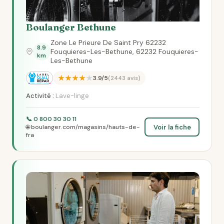
Boulanger Bethune
Zone Le Prieure De Saint Pry 62232
8.9
Fouquieres-Les-Bethune, 62232 Fouquieres-
km
Les-Bethune
★★★★★
3.9/5
(2443 avis)
Activité :
Lave-linge
📞 0 800 30 30 11
Voir la fiche
🌐 boulanger.com/magasins/hauts-de-
fra