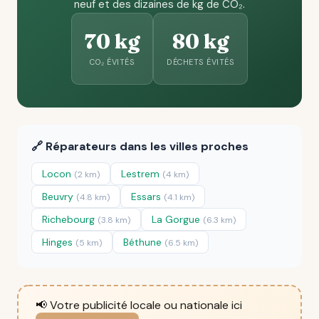
neuf et des dizaines de kg de CO₂.
70 kg
80 kg
CO₂ ÉVITÉS
DÉCHETS ÉVITÉS
🔗 Réparateurs dans les villes proches
Locon
Lestrem
(2 km)
(4 km)
Beuvry
Essars
(4.8 km)
(4.1 km)
Richebourg
La Gorgue
(3.8 km)
(6.3 km)
Hinges
Béthune
(5 km)
(6.5 km)
📢 Votre publicité locale ou nationale ici