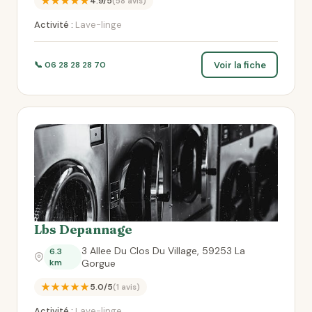
★★★★★
4.9/5
(58 avis)
Activité :
Lave-linge
Voir la fiche
📞 06 28 28 28 70
Lbs Depannage
3 Allee Du Clos Du Village, 59253 La
6.3
km
Gorgue
★★★★★
5.0/5
(1 avis)
Activité :
Lave-linge