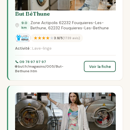
But BéThune
Zone Actipolis 62232 Fouquieres-Les-
9.0
km
Bethune, 62232 Fouquieres-Les-Bethune
★★★★★
3.9/5
(1739 avis)
Activité :
Lave-linge
📞 09 78 97 97 97
Voir la fiche
🌐 but.fr/magasins/005/But-
Bethune.htm