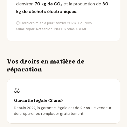
d'environ
70 kg de CO₂
et la production de
80
kg de déchets électroniques
.
🕐 Dernière mise à jour : février 2026 · Sources :
QualiRépar, Refashion, INSEE Sirene, ADEME
Vos droits en matière de
réparation
⚖️
Garantie légale (2 ans)
Depuis 2022, la garantie légale est de
2 ans
. Le vendeur
doit réparer ou remplacer gratuitement.