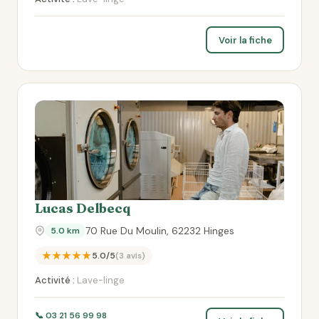
Voir la fiche
Lucas Delbecq
70 Rue Du Moulin, 62232 Hinges
5.0 km
★★★★★
5.0/5
(3 avis)
Activité :
Lave-linge
📞 03 21 56 99 98