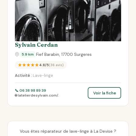
Sylvain Cerdan
Fief Barabin, 17700 Surgeres
5.9 km
★★★★★
4.8/5
(36 avis)
Activité :
Lave-linge
📞 06 38 98 89 39
Voir la fiche
🌐 latelierdesylvain.com/.
Vous êtes réparateur de lave-linge à La Devise ?