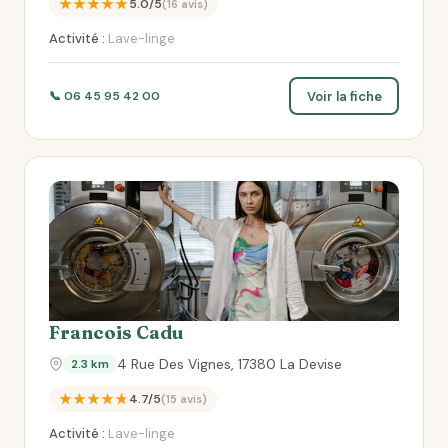
★★★★★
5.0/5
(16 avis)
Activité :
Lave-linge
Voir la fiche
📞 06 45 95 42 00
Francois Cadu
4 Rue Des Vignes, 17380 La Devise
2.3 km
★★★★★
4.7/5
(15 avis)
Activité :
Lave-linge