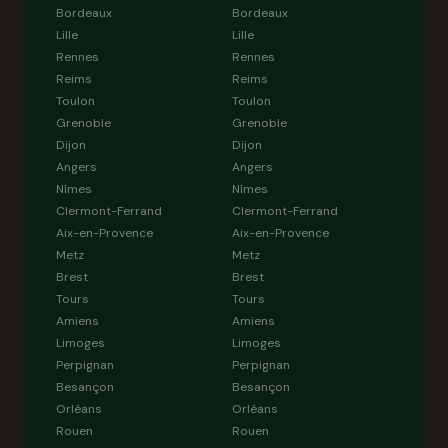
Bordeaux
Bordeaux
Lille
Lille
Rennes
Rennes
Reims
Reims
Toulon
Toulon
Grenoble
Grenoble
Dijon
Dijon
Angers
Angers
Nîmes
Nîmes
Clermont-Ferrand
Clermont-Ferrand
Aix-en-Provence
Aix-en-Provence
Metz
Metz
Brest
Brest
Tours
Tours
Amiens
Amiens
Limoges
Limoges
Perpignan
Perpignan
Besançon
Besançon
Orléans
Orléans
Rouen
Rouen