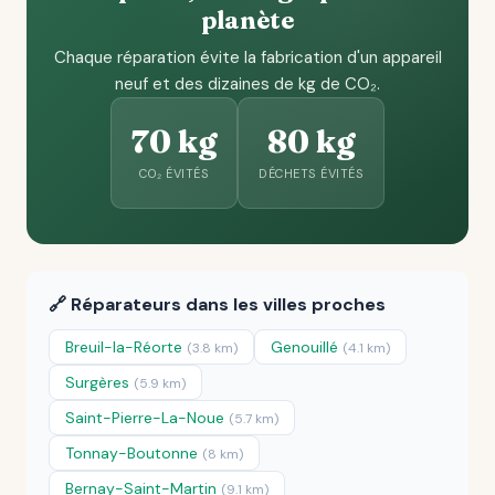
planète
Chaque réparation évite la fabrication d'un appareil
neuf et des dizaines de kg de CO₂.
70 kg
80 kg
CO₂ ÉVITÉS
DÉCHETS ÉVITÉS
🔗 Réparateurs dans les villes proches
Breuil-la-Réorte
Genouillé
(3.8 km)
(4.1 km)
Surgères
(5.9 km)
Saint-Pierre-La-Noue
(5.7 km)
Tonnay-Boutonne
(8 km)
Bernay-Saint-Martin
(9.1 km)