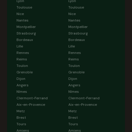
Lyon
Lyon
Toulouse
Toulouse
Nice
Nice
Nantes
Nantes
Montpellier
Montpellier
Strasbourg
Strasbourg
Bordeaux
Bordeaux
Lille
Lille
Rennes
Rennes
Reims
Reims
Toulon
Toulon
Grenoble
Grenoble
Dijon
Dijon
Angers
Angers
Nîmes
Nîmes
Clermont-Ferrand
Clermont-Ferrand
Aix-en-Provence
Aix-en-Provence
Metz
Metz
Brest
Brest
Tours
Tours
Amiens
Amiens