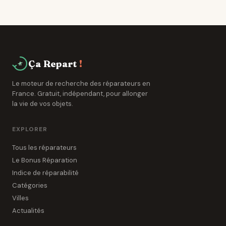
Problème d'alimentation, carte électronique
défaillante ou composant de sécurité déclenché. Un
professionnel de La Devise peut diagnostiquer la
panne en 15 à 30 minutes.
Ça Repart
!
Le moteur de recherche des réparateurs en
France. Gratuit, indépendant, pour allonger
la vie de vos objets.
EXPLORER
Tous les réparateurs
Le Bonus Réparation
Indice de réparabilité
Catégories
Villes
Actualités