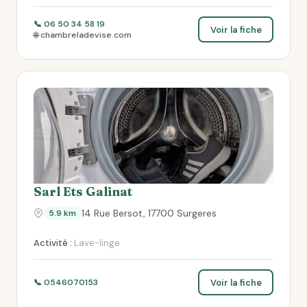
📞 06 50 34 58 19
Voir la fiche
🌐 chambreladevise.com
Sarl Ets Galinat
14 Rue Bersot, 17700 Surgeres
5.9 km
Activité :
Lave-linge
Voir la fiche
📞 0546070153