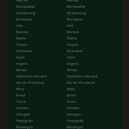
Nantes
Nantes
Montpellier
Montpellier
Strasbourg
Strasbourg
Bordeaux
Bordeaux
Lille
Lille
Rennes
Rennes
Reims
Reims
Toulon
Toulon
Grenoble
Grenoble
Dijon
Dijon
Angers
Angers
Nîmes
Nîmes
Clermont-Ferrand
Clermont-Ferrand
Aix-en-Provence
Aix-en-Provence
Metz
Metz
Brest
Brest
Tours
Tours
Amiens
Amiens
Limoges
Limoges
Perpignan
Perpignan
Besançon
Besançon