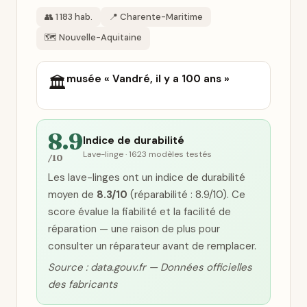
👥 1 183 hab.
📍 Charente-Maritime
🗺️ Nouvelle-Aquitaine
musée « Vandré, il y a 100 ans »
🏛️
8.9
Indice de durabilité
Lave-linge · 1623 modèles testés
/10
Les lave-linges ont un indice de durabilité
moyen de
8.3/10
(réparabilité : 8.9/10). Ce
score évalue la fiabilité et la facilité de
réparation — une raison de plus pour
consulter un réparateur avant de remplacer.
Source : data.gouv.fr — Données officielles
des fabricants