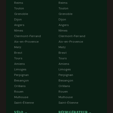
Reims
Reims
Toulon
Toulon
Grenoble
Grenoble
Dijon
Dijon
Angers
Angers
Nîmes
Nîmes
Clermont-Ferrand
Clermont-Ferrand
Aix-en-Provence
Aix-en-Provence
Metz
Metz
Brest
Brest
Tours
Tours
Amiens
Amiens
Limoges
Limoges
Perpignan
Perpignan
Besançon
Besançon
Orléans
Orléans
Rouen
Rouen
Mulhouse
Mulhouse
Saint-Étienne
Saint-Étienne
VÉLO →
RÉFRIGÉRATEUR →