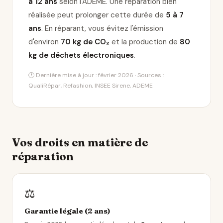
à 12 ans
selon l'ADEME. Une réparation bien
réalisée peut prolonger cette durée de
5 à 7
ans
. En réparant, vous évitez l'émission
d'environ
70 kg de CO₂
et la production de
80
kg de déchets électroniques
.
🕐 Dernière mise à jour : février 2026 · Sources :
QualiRépar, Refashion, INSEE Sirene, ADEME
Vos droits en matière de
réparation
⚖️
Garantie légale (2 ans)