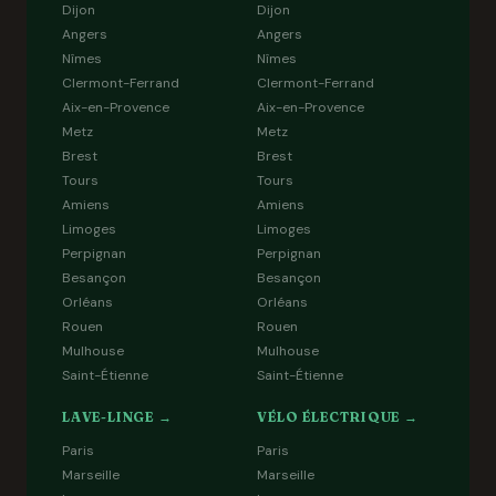
Dijon
Dijon
Angers
Angers
Nîmes
Nîmes
Clermont-Ferrand
Clermont-Ferrand
Aix-en-Provence
Aix-en-Provence
Metz
Metz
Brest
Brest
Tours
Tours
Amiens
Amiens
Limoges
Limoges
Perpignan
Perpignan
Besançon
Besançon
Orléans
Orléans
Rouen
Rouen
Mulhouse
Mulhouse
Saint-Étienne
Saint-Étienne
LAVE-LINGE →
VÉLO ÉLECTRIQUE →
Paris
Paris
Marseille
Marseille