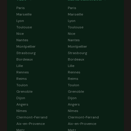
Paris
Paris
Marseille
Marseille
Lyon
Lyon
Toulouse
Toulouse
Nice
Nice
Nantes
Nantes
Montpellier
Montpellier
Strasbourg
Strasbourg
Bordeaux
Bordeaux
Lille
Lille
Rennes
Rennes
Reims
Reims
Toulon
Toulon
Grenoble
Grenoble
Dijon
Dijon
Angers
Angers
Nîmes
Nîmes
Clermont-Ferrand
Clermont-Ferrand
Aix-en-Provence
Aix-en-Provence
Metz
Metz