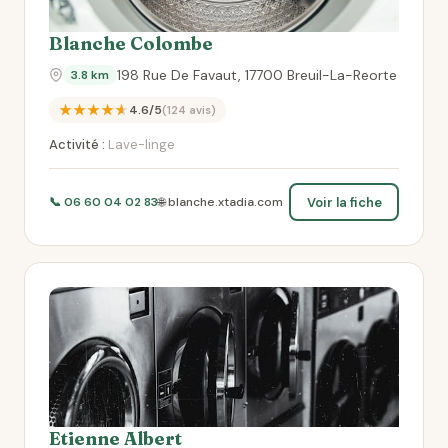
Blanche Colombe
198 Rue De Favaut, 17700 Breuil-La-Reorte
3.8 km
★★★★★
4.6/5
(124 avis)
Activité :
Lave-linge
Voir la fiche
📞 06 60 04 02 83
🌐 blanche.xtadia.com
Etienne Albert