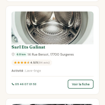
Sarl Ets Galinat
14 Rue Bersot, 17700 Surgeres
6.8 km
★★★★★
4.5/5
(84 avis)
Activité :
Lave-linge
Voir la fiche
📞 05 46 07 01 53