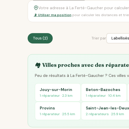
📡 Utiliser ma position
pour calculer les distances et tri
Tous (2)
Trier par
🏘️ Villes proches avec des réparate
Peu de résultats à La Ferté-Gaucher ? Ces villes
Jouy-sur-Morin
Beton-Bazoches
1 réparateur · 2.3 km
1 réparateur · 10.4 km
Provins
Saint-Jean-les-Deu
1 réparateur · 25.5 km
2 réparateurs · 25.9 km