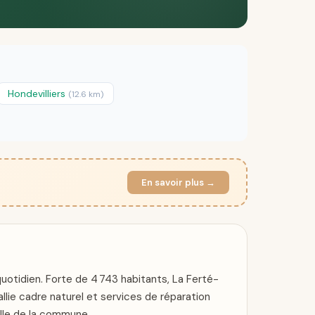
Hondevilliers
(12.6 km)
En savoir plus →
otidien. Forte de 4 743 habitants, La Ferté-
lie cadre naturel et services de réparation
elle de la commune.