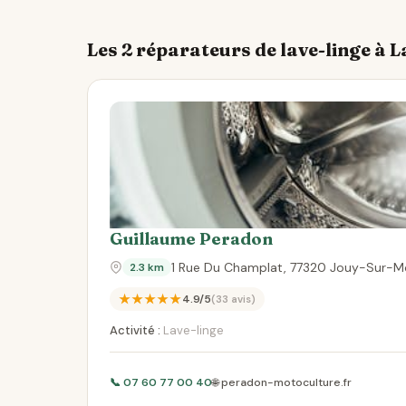
Les 2 réparateurs de lave-linge à 
Guillaume Peradon
1 Rue Du Champlat, 77320 Jouy-Sur-M
2.3 km
★★★★★
4.9/5
(33 avis)
Activité :
Lave-linge
📞 07 60 77 00 40
🌐 peradon-motoculture.fr