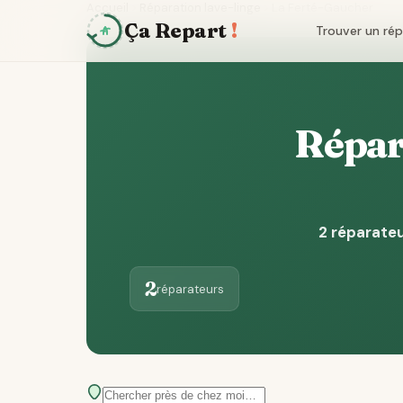
Accueil
Réparation lave-linge
La Ferté-Gaucher
Ça Repart
!
Trouver un ré
Répara
2 réparateu
2
réparateurs