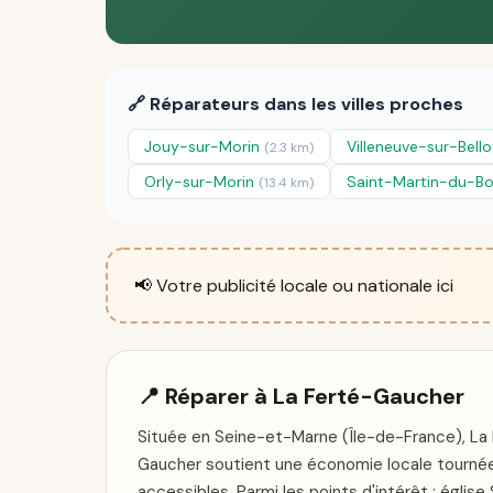
🔗 Réparateurs dans les villes proches
Jouy-sur-Morin
Villeneuve-sur-Bell
(2.3 km)
Orly-sur-Morin
Saint-Martin-du-B
(13.4 km)
📢 Votre publicité locale ou nationale ici
📍 Réparer à La Ferté-Gaucher
Située en Seine-et-Marne (Île-de-France), La 
Gaucher soutient une économie locale tournée v
accessibles. Parmi les points d'intérêt : églis