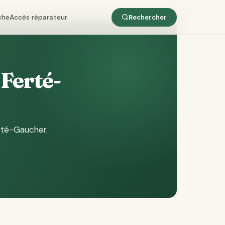
che
Accès réparateur
Rechercher
 Ferté-
rté-Gaucher
.