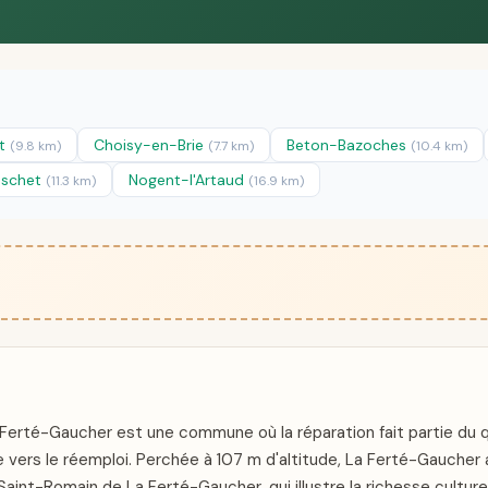
ot
Choisy-en-Brie
Beton-Bazoches
(9.8 km)
(7.7 km)
(10.4 km)
oschet
Nogent-l'Artaud
(11.3 km)
(16.9 km)
Ferté-Gaucher est une commune où la réparation fait partie du qu
ers le réemploi. Perchée à 107 m d'altitude, La Ferté-Gaucher al
e Saint-Romain de La Ferté-Gaucher, qui illustre la richesse cultur