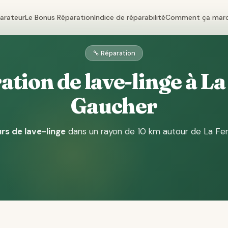
parateur
Le Bonus Réparation
Indice de réparabilité
Comment ça mar
🔧 Réparation
tion de lave-linge à La
Gaucher
rs de lave-linge
dans un rayon de 10 km autour de La Fe