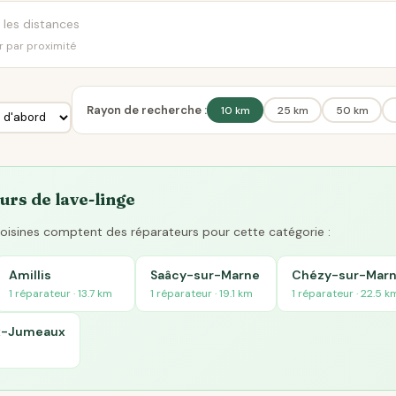
er par proximité
Rayon de recherche :
10 km
25 km
50 km
urs de lave-linge
 voisines comptent des réparateurs pour cette catégorie :
Amillis
Saâcy-sur-Marne
Chézy-sur-Mar
1 réparateur · 13.7 km
1 réparateur · 19.1 km
1 réparateur · 22.5 k
x-Jumeaux