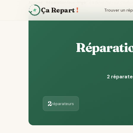
Accueil
Réparation lave-linge
La Guerche-sur-l'Aubo
Ça Repart
!
Trouver un ré
Réparatio
2 réparate
2
réparateurs