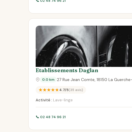
📞 02 48 74 96 21
Etablissements Daglan
27 Rue Jean Comte, 18150 La Guerche
0.0 km
★★★★★
4.7/5
(35 avis)
Activité :
Lave-linge
📞 02 48 74 96 21