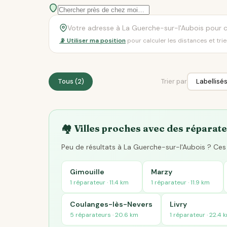
📡 Utiliser ma position
pour calculer les distances et tri
Tous (2)
Trier par
🏘️ Villes proches avec des réparate
Peu de résultats à La Guerche-sur-l'Aubois ? Ces 
Gimouille
Marzy
1 réparateur · 11.4 km
1 réparateur · 11.9 km
Coulanges-lès-Nevers
Livry
5 réparateurs · 20.6 km
1 réparateur · 22.4 