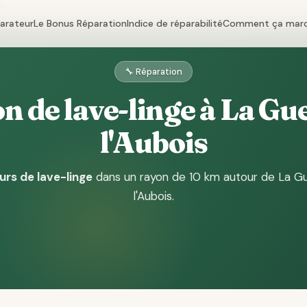
is
parateur
Le Bonus Réparation
Indice de réparabilité
Comment ça mar
🔧 Réparation
n de lave-linge à La Gu
l'Aubois
urs de lave-linge
dans un rayon de 10 km autour de La G
l'Aubois
.