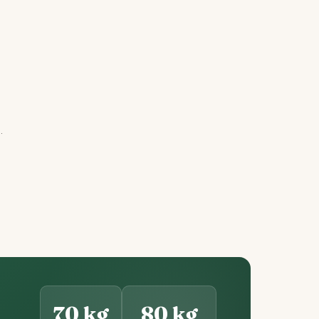
.
70 kg
80 kg