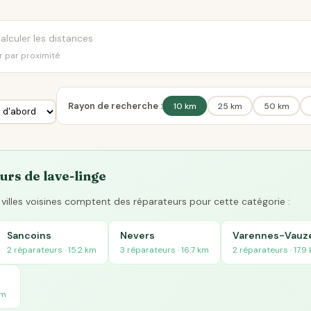
er par proximité
Rayon de recherche :
10 km
25 km
50 km
urs de lave-linge
villes voisines comptent des réparateurs pour cette catégorie :
Sancoins
Nevers
Varennes-Vauze
2 réparateurs · 15.2 km
3 réparateurs · 16.7 km
2 réparateurs · 17.9
km