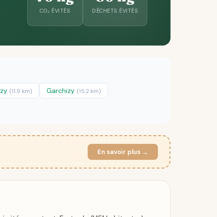
CO₂ ÉVITÉS
DÉCHETS ÉVITÉS
rzy
Garchizy
(11.9 km)
(15.2 km)
En savoir plus →