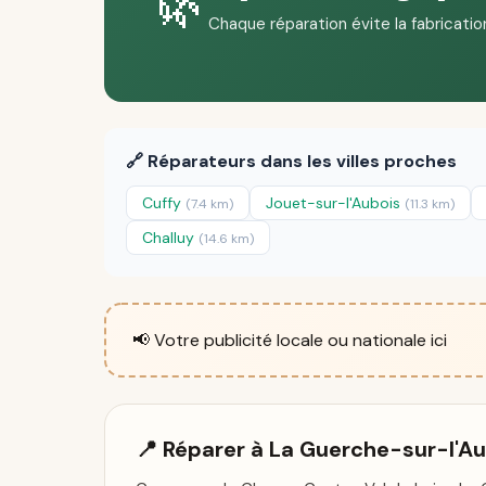
🌿
Chaque réparation évite la fabricatio
🔗 Réparateurs dans les villes proches
Cuffy
Jouet-sur-l'Aubois
(7.4 km)
(11.3 km)
Challuy
(14.6 km)
📢 Votre publicité locale ou nationale ici
📍 Réparer à La Guerche-sur-l'A