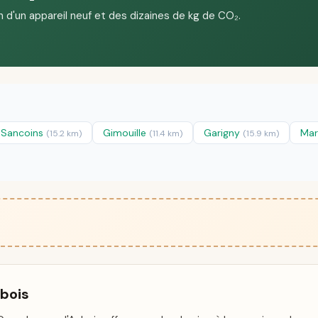
n d'un appareil neuf et des dizaines de kg de CO₂.
Sancoins
Gimouille
Garigny
Ma
(15.2 km)
(11.4 km)
(15.9 km)
ubois