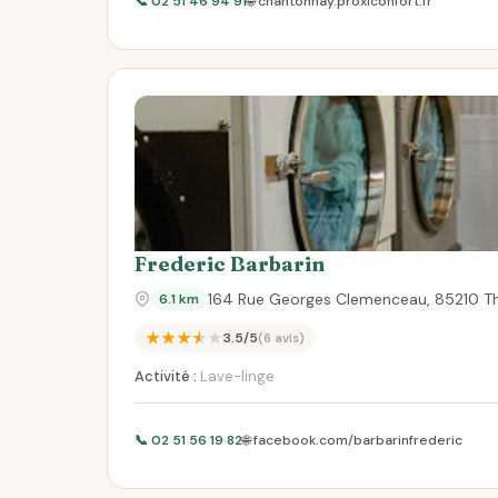
📞 02 51 46 94 91
🌐 chantonnay.proxiconfort.fr
Frederic Barbarin
164 Rue Georges Clemenceau, 85210 Th
6.1 km
★★★★★
3.5/5
(6 avis)
Activité :
Lave-linge
📞 02 51 56 19 82
🌐 facebook.com/barbarinfrederic