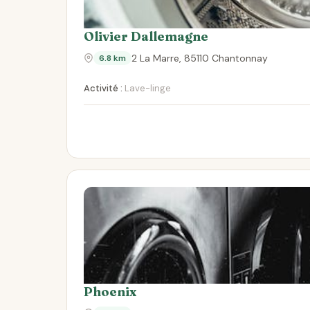
Olivier Dallemagne
2 La Marre, 85110 Chantonnay
6.8 km
Activité :
Lave-linge
Phoenix