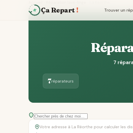
Accueil
Réparation lave-linge
La Réorthe
Ça Repart
!
Trouver un ré
Réparat
7 répara
7
réparateurs