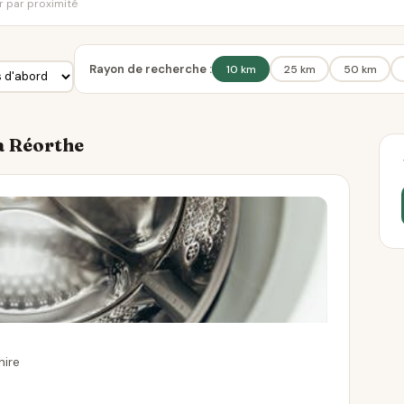
er par proximité
Rayon de recherche :
10 km
25 km
50 km
La Réorthe
hire