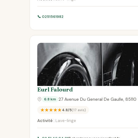
📞 0251561982
Eurl Falourd
27 Avenue Du General De Gaulle, 8511
6.8 km
★★★★★
4.8/5
(17 avis)
Activité :
Lave-linge