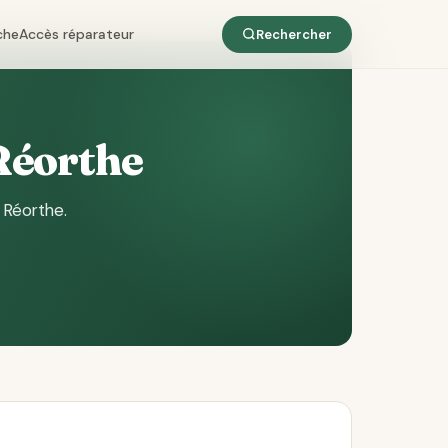
che
Accès réparateur
Rechercher
 Réorthe
 Réorthe
.