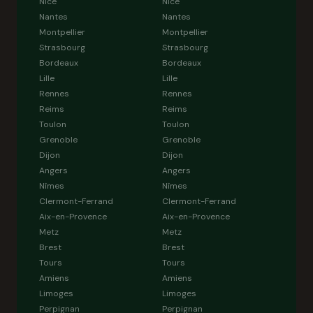
Nice
Nice
Nantes
Nantes
Montpellier
Montpellier
Strasbourg
Strasbourg
Bordeaux
Bordeaux
Lille
Lille
Rennes
Rennes
Reims
Reims
Toulon
Toulon
Grenoble
Grenoble
Dijon
Dijon
Angers
Angers
Nîmes
Nîmes
Clermont-Ferrand
Clermont-Ferrand
Aix-en-Provence
Aix-en-Provence
Metz
Metz
Brest
Brest
Tours
Tours
Amiens
Amiens
Limoges
Limoges
Perpignan
Perpignan