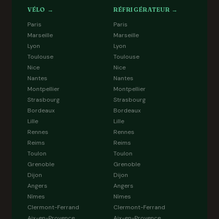
VÉLO →
RÉFRIGÉRATEUR →
Paris
Paris
Marseille
Marseille
Lyon
Lyon
Toulouse
Toulouse
Nice
Nice
Nantes
Nantes
Montpellier
Montpellier
Strasbourg
Strasbourg
Bordeaux
Bordeaux
Lille
Lille
Rennes
Rennes
Reims
Reims
Toulon
Toulon
Grenoble
Grenoble
Dijon
Dijon
Angers
Angers
Nîmes
Nîmes
Clermont-Ferrand
Clermont-Ferrand
Aix-en-Provence
Aix-en-Provence