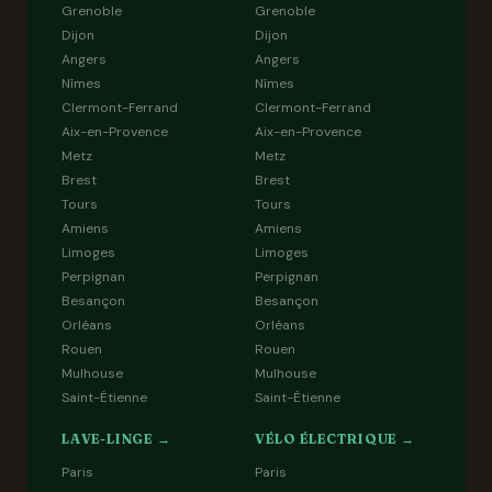
Grenoble
Grenoble
Dijon
Dijon
Angers
Angers
Nîmes
Nîmes
Clermont-Ferrand
Clermont-Ferrand
Aix-en-Provence
Aix-en-Provence
Metz
Metz
Brest
Brest
Tours
Tours
Amiens
Amiens
Limoges
Limoges
Perpignan
Perpignan
Besançon
Besançon
Orléans
Orléans
Rouen
Rouen
Mulhouse
Mulhouse
Saint-Étienne
Saint-Étienne
LAVE-LINGE →
VÉLO ÉLECTRIQUE →
Paris
Paris