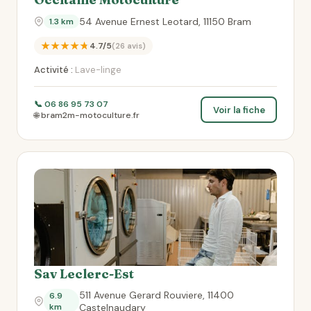
54 Avenue Ernest Leotard, 11150 Bram
1.3 km
★★★★★
4.7/5
(26 avis)
Activité :
Lave-linge
📞 06 86 95 73 07
Voir la fiche
🌐 bram2m-motoculture.fr
Sav Leclerc-Est
511 Avenue Gerard Rouviere, 11400
6.9
km
Castelnaudary