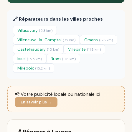
🔗 Réparateurs dans les villes proches
Villasavary
(5.3 km)
Villeneuve-la-Comptal
Orsans
(7.2 km)
(8.8 km)
Castelnaudary
Villepinte
(10 km)
(11.8 km)
Issel
Bram
(15.5 km)
(11.8 km)
Mirepoix
(15.2 km)
📢 Votre publicité locale ou nationale ici
En savoir plus →
📍 Réparer à Laurac