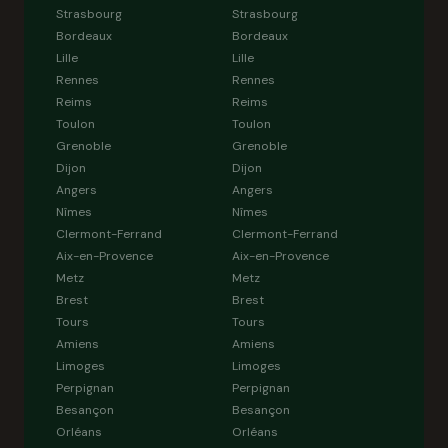
Strasbourg
Strasbourg
Bordeaux
Bordeaux
Lille
Lille
Rennes
Rennes
Reims
Reims
Toulon
Toulon
Grenoble
Grenoble
Dijon
Dijon
Angers
Angers
Nîmes
Nîmes
Clermont-Ferrand
Clermont-Ferrand
Aix-en-Provence
Aix-en-Provence
Metz
Metz
Brest
Brest
Tours
Tours
Amiens
Amiens
Limoges
Limoges
Perpignan
Perpignan
Besançon
Besançon
Orléans
Orléans