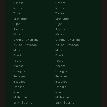
Rennes
Rennes
Reims
Reims
Toulon
Toulon
Grenoble
Grenoble
Dijon
Dijon
Angers
Angers
Nîmes
Nîmes
Clermont-Ferrand
Clermont-Ferrand
Aix-en-Provence
Aix-en-Provence
Metz
Metz
Brest
Brest
Tours
Tours
Amiens
Amiens
Limoges
Limoges
Perpignan
Perpignan
Besançon
Besançon
Orléans
Orléans
Rouen
Rouen
Mulhouse
Mulhouse
Saint-Étienne
Saint-Étienne