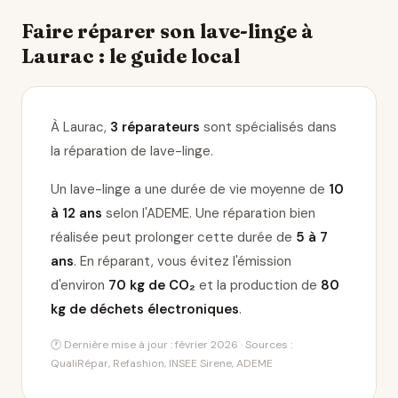
Faire réparer son lave-linge à
Laurac : le guide local
À Laurac,
3 réparateurs
sont spécialisés dans
la réparation de lave-linge
.
Un lave-linge a une durée de vie moyenne de
10
à 12 ans
selon l'ADEME. Une réparation bien
réalisée peut prolonger cette durée de
5 à 7
ans
. En réparant, vous évitez l'émission
d'environ
70 kg de CO₂
et la production de
80
kg de déchets électroniques
.
🕐 Dernière mise à jour : février 2026 · Sources :
QualiRépar, Refashion, INSEE Sirene, ADEME