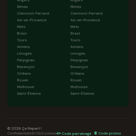
Angers
Angers
Nîmes
Nîmes
Clermont-Ferrand
Clermont-Ferrand
Aix-en-Provence
Aix-en-Provence
Metz
Metz
Brest
Brest
Tours
Tours
Amiens
Amiens
Limoges
Limoges
Perpignan
Perpignan
Besançon
Besançon
Orléans
Orléans
Rouen
Rouen
Mulhouse
Mulhouse
Saint-Étienne
Saint-Étienne
© 2026 Ça Repart !
Confidentialité
CGU
Cookies
🍫 Code promo
🐟 Code parrainage