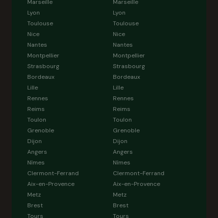
Marseille
Marseille
Lyon
Lyon
Toulouse
Toulouse
Nice
Nice
Nantes
Nantes
Montpellier
Montpellier
Strasbourg
Strasbourg
Bordeaux
Bordeaux
Lille
Lille
Rennes
Rennes
Reims
Reims
Toulon
Toulon
Grenoble
Grenoble
Dijon
Dijon
Angers
Angers
Nîmes
Nîmes
Clermont-Ferrand
Clermont-Ferrand
Aix-en-Provence
Aix-en-Provence
Metz
Metz
Brest
Brest
Tours
Tours