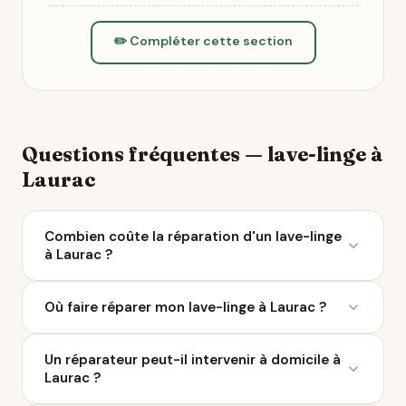
✏️ Compléter cette section
Questions fréquentes — lave-linge à
Laurac
Combien coûte la réparation d'un lave-linge
à Laurac ?
Le coût moyen d'une réparation de lave-linge varie
Où faire réparer mon lave-linge à Laurac ?
entre 50 et 200 € selon la panne. À Laurac, 3
réparateurs sont référencés sur Ça Repart. Avec le
Ça Repart recense 3 réparateurs de lave-linge à
Bonus Réparation, vous économisez jusqu'à 0 €
Un réparateur peut-il intervenir à domicile à
Laurac et dans un rayon de 10 km. Parcourez la liste
chez un professionnel labellisé QualiRépar.
Laurac ?
ci-dessus pour comparer les avis Google, les labels
QualiRépar, et contacter le professionnel le plus