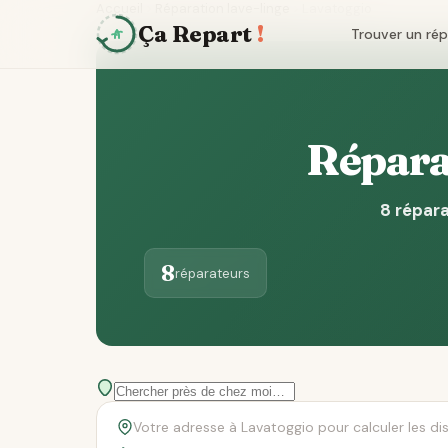
Accueil
Réparation lave-linge
Lavatoggio
Ça Repart
!
Trouver un ré
Réparat
8 répara
8
réparateurs