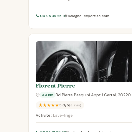
📞 04 95 39 25 11
🌐 balagne-expertise.com
Florent Pierre
Bd Pierre Pasquini Appt I Certal, 20220 
3.3 km
★★★★★
5.0/5
(6 avis)
Activité :
Lave-linge