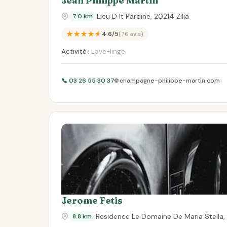
Jean Philippe Martin
Lieu D It Pardine, 20214 Zilia
7.0 km
★★★★★
4.6/5
(76 avis)
Activité :
Lave-linge
📞 03 26 55 30 37
🌐 champagne-philippe-martin.com
Jerome Fetis
Residence Le Domaine De Maria Stella,
8.8 km