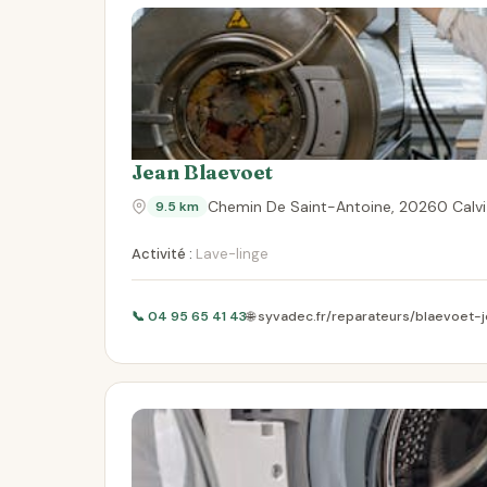
Jean Blaevoet
Chemin De Saint-Antoine, 20260 Calvi
9.5 km
Activité :
Lave-linge
📞 04 95 65 41 43
🌐 syvadec.fr/reparateurs/blaevoet-