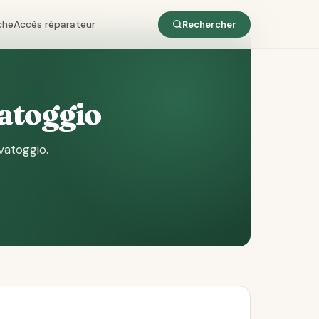
che
Accès réparateur
Rechercher
vatoggio
vatoggio
.