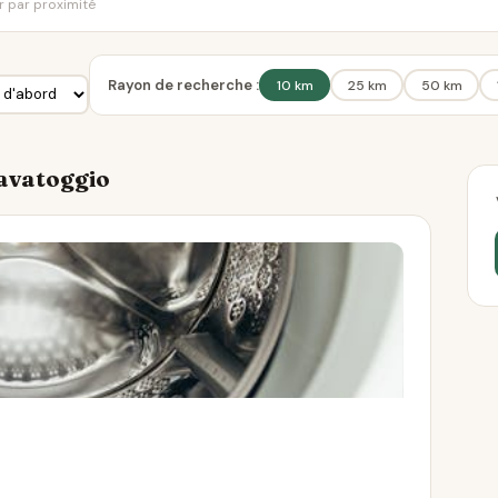
er par proximité
Rayon de recherche :
10 km
25 km
50 km
Lavatoggio