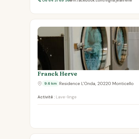
📞 06 64 31 69 56
🌐 m.facebook.com/vigna.jeanrene
Franck Herve
Residence L'Onda, 20220 Monticello
9.6 km
Activité :
Lave-linge