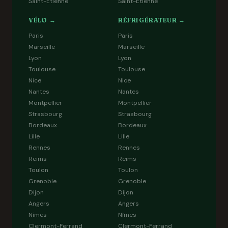
Saint-Étienne
Saint-Étienne
VÉLO →
RÉFRIGÉRATEUR →
Paris
Paris
Marseille
Marseille
Lyon
Lyon
Toulouse
Toulouse
Nice
Nice
Nantes
Nantes
Montpellier
Montpellier
Strasbourg
Strasbourg
Bordeaux
Bordeaux
Lille
Lille
Rennes
Rennes
Reims
Reims
Toulon
Toulon
Grenoble
Grenoble
Dijon
Dijon
Angers
Angers
Nîmes
Nîmes
Clermont-Ferrand
Clermont-Ferrand