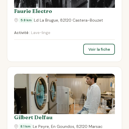
Faurie Electro
Ld La Brugue, 82120 Castera-Bouzet
5.8 km
Activité :
Lave-linge
Voir la fiche
Gilbert Delfau
Le Peyre, En Goundos, 82120 Marsac
8.1 km