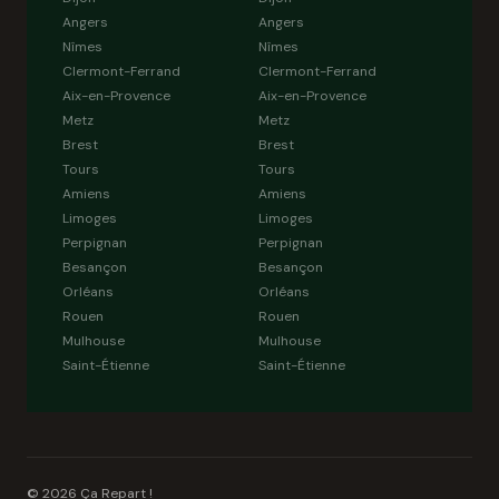
Angers
Angers
Nîmes
Nîmes
Clermont-Ferrand
Clermont-Ferrand
Aix-en-Provence
Aix-en-Provence
Metz
Metz
Brest
Brest
Tours
Tours
Amiens
Amiens
Limoges
Limoges
Perpignan
Perpignan
Besançon
Besançon
Orléans
Orléans
Rouen
Rouen
Mulhouse
Mulhouse
Saint-Étienne
Saint-Étienne
© 2026 Ça Repart !