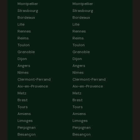
Montpellier
Montpellier
Strasbourg
Strasbourg
Bordeaux
Bordeaux
Lille
Lille
Rennes
Rennes
Reims
Reims
Toulon
Toulon
Grenoble
Grenoble
Dijon
Dijon
Angers
Angers
Nîmes
Nîmes
Clermont-Ferrand
Clermont-Ferrand
Aix-en-Provence
Aix-en-Provence
Metz
Metz
Brest
Brest
Tours
Tours
Amiens
Amiens
Limoges
Limoges
Perpignan
Perpignan
Besançon
Besançon