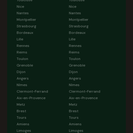
Toulouse
Toulouse
Nice
Nice
Nantes
Nantes
Montpellier
Montpellier
Strasbourg
Strasbourg
Bordeaux
Bordeaux
Lille
Lille
Rennes
Rennes
Reims
Reims
Toulon
Toulon
Grenoble
Grenoble
Dijon
Dijon
Angers
Angers
Nîmes
Nîmes
Clermont-Ferrand
Clermont-Ferrand
Aix-en-Provence
Aix-en-Provence
Metz
Metz
Brest
Brest
Tours
Tours
Amiens
Amiens
Limoges
Limoges