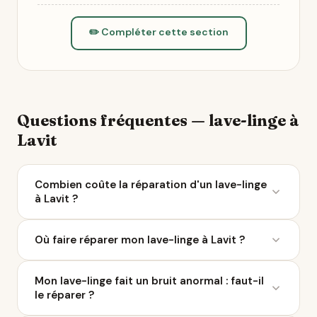
✏️ Compléter cette section
Questions fréquentes — lave-linge à
Lavit
Combien coûte la réparation d'un lave-linge
à Lavit ?
Le coût moyen d'une réparation de lave-linge varie
Où faire réparer mon lave-linge à Lavit ?
entre 50 et 200 € selon la panne. À Lavit, 3
réparateurs sont référencés sur Ça Repart. Avec le
Ça Repart recense 3 réparateurs de lave-linge à
Bonus Réparation, vous économisez jusqu'à 0 €
Mon lave-linge fait un bruit anormal : faut-il
Lavit et dans un rayon de 10 km. Parcourez la liste
chez un professionnel labellisé QualiRépar.
le réparer ?
ci-dessus pour comparer les avis Google, les labels
QualiRépar, et contacter le professionnel le plus