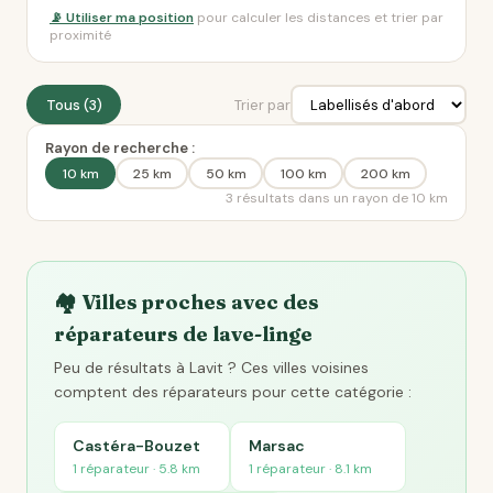
📡 Utiliser ma position
pour calculer les distances et trier par
proximité
Tous (3)
Trier par
Rayon de recherche :
10 km
25 km
50 km
100 km
200 km
3 résultats dans un rayon de 10 km
🏘️ Villes proches avec des
réparateurs de lave-linge
Peu de résultats à Lavit ? Ces villes voisines
comptent des réparateurs pour cette catégorie :
Castéra-Bouzet
Marsac
1 réparateur · 5.8 km
1 réparateur · 8.1 km