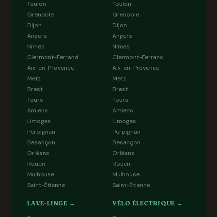
Toulon
Toulon
Grenoble
Grenoble
Dijon
Dijon
Angers
Angers
Nîmes
Nîmes
Clermont-Ferrand
Clermont-Ferrand
Aix-en-Provence
Aix-en-Provence
Metz
Metz
Brest
Brest
Tours
Tours
Amiens
Amiens
Limoges
Limoges
Perpignan
Perpignan
Besançon
Besançon
Orléans
Orléans
Rouen
Rouen
Mulhouse
Mulhouse
Saint-Étienne
Saint-Étienne
LAVE-LINGE →
VÉLO ÉLECTRIQUE →