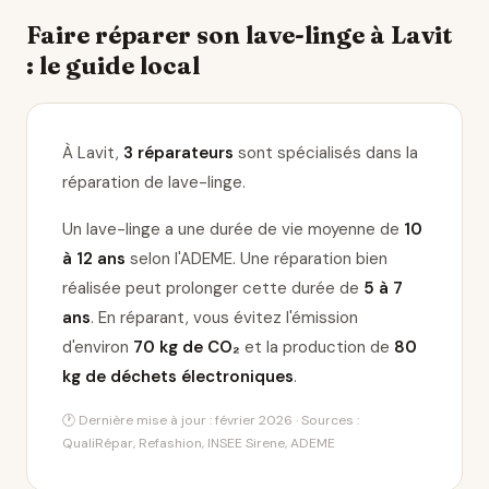
Faire réparer son lave-linge à Lavit
: le guide local
À Lavit,
3 réparateurs
sont spécialisés dans la
réparation de lave-linge
.
Un lave-linge a une durée de vie moyenne de
10
à 12 ans
selon l'ADEME. Une réparation bien
réalisée peut prolonger cette durée de
5 à 7
ans
. En réparant, vous évitez l'émission
d'environ
70 kg de CO₂
et la production de
80
kg de déchets électroniques
.
🕐 Dernière mise à jour : février 2026 · Sources :
QualiRépar, Refashion, INSEE Sirene, ADEME