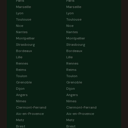
Paris
Paris
Marseille
Marseille
Lyon
Lyon
Toulouse
Toulouse
Nice
Nice
Nantes
Nantes
Montpellier
Montpellier
Strasbourg
Strasbourg
Bordeaux
Bordeaux
Lille
Lille
Rennes
Rennes
Reims
Reims
Toulon
Toulon
Grenoble
Grenoble
Dijon
Dijon
Angers
Angers
Nîmes
Nîmes
Clermont-Ferrand
Clermont-Ferrand
Aix-en-Provence
Aix-en-Provence
Metz
Metz
Brest
Brest