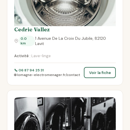
Cedric Vallez
1 Avenue De La Croix Du Jubile, 82120
0.0
km
Lavit
Activité :
Lave-linge
📞 06 87 94 25 31
Voir la fiche
🌐 lomagne-electromenager.fr/contact