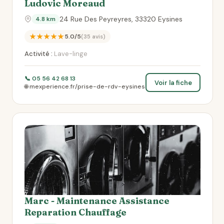
Ludovic Moreaud
24 Rue Des Peyreyres, 33320 Eysines
4.8 km
★★★★★
5.0/5
(35 avis)
Activité :
Lave-linge
📞 05 56 42 68 13
Voir la fiche
🌐 mexperience.fr/prise-de-rdv-eysines
Marc - Maintenance Assistance
Reparation Chauffage