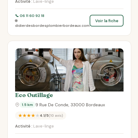
Activité :
Lave-linge
📞 06 11 60 92 18
Voir la fiche
🌐
didierdesbordesplombierbordeaux.com
Eco Outillage
9 Rue De Conde, 33000 Bordeaux
1.5 km
★★★★★
4.1/5
(10 avis)
Activité :
Lave-linge