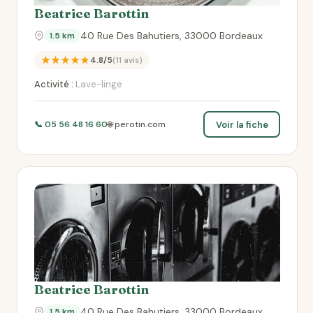
Beatrice Barottin
40 Rue Des Bahutiers, 33000 Bordeaux
1.5 km
★★★★★
4.8/5
(11 avis)
Activité :
Lave-linge
Voir la fiche
📞 05 56 48 16 60
🌐 perotin.com
Beatrice Barottin
40 Rue Des Bahutiers, 33000 Bordeaux
1.5 km