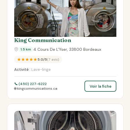
King Communication
4 Cours De L'Yser, 33800 Bordeaux
1.5 km
★★★★★
5.0/5
(7 avis)
Activité :
Lave-linge
📞 (450) 227-6222
Voir la fiche
🌐 kingcommunications.ca