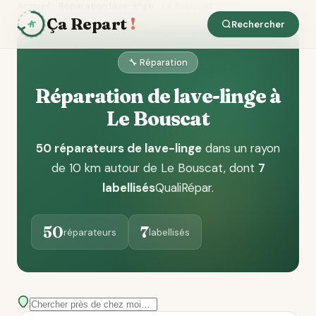
Accueil
Réparation lave-linge
Le Bouscat
Ça Repart
!
Rechercher
🔧 Réparation
Réparation de lave-linge à
Le Bouscat
50 réparateurs de lave-linge
dans un rayon
de 10 km autour de Le Bouscat
, dont
7
labellisés
QualiRépar
.
50
7
réparateurs
labellisés