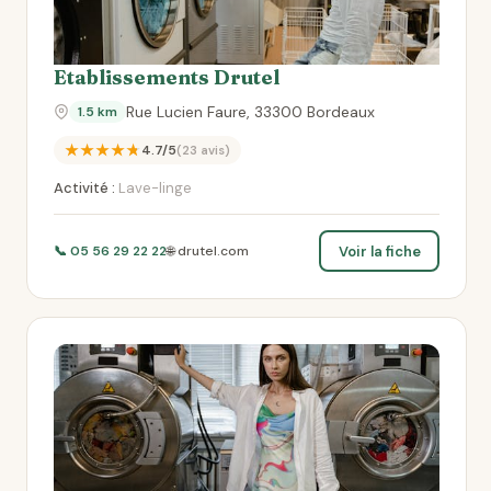
Etablissements Drutel
Rue Lucien Faure, 33300 Bordeaux
1.5 km
★★★★★
4.7/5
(23 avis)
Activité :
Lave-linge
Voir la fiche
📞 05 56 29 22 22
🌐 drutel.com