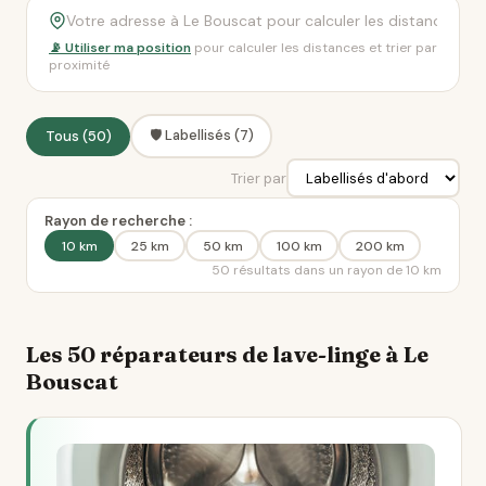
📡 Utiliser ma position
pour calculer les distances et trier par
proximité
🛡️ Labellisés (7)
Tous (50)
Trier par
Rayon de recherche :
10 km
25 km
50 km
100 km
200 km
50 résultats dans un rayon de 10 km
Les 50 réparateurs de lave-linge à Le
Bouscat