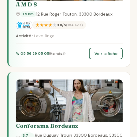
A M D S
12 Rue Roger Touton, 33300 Bordeaux
1.5 km
★★★★★
3.8/5
(104 avis)
Activité :
Lave-linge
Voir la fiche
📞 05 56 29 05 05
🌐 amds.fr
Conforama Bordeaux
Rue Duguay Trouin 33300 Bordeaux, 33300
3.7