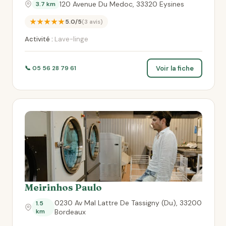
120 Avenue Du Medoc, 33320 Eysines
3.7 km
★★★★★
5.0/5
(3 avis)
Activité :
Lave-linge
Voir la fiche
📞 05 56 28 79 61
Meirinhos Paulo
0230 Av Mal Lattre De Tassigny (Du), 33200
1.5
km
Bordeaux