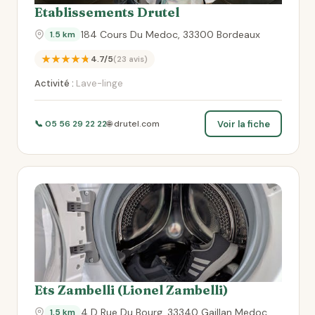
Etablissements Drutel
184 Cours Du Medoc, 33300 Bordeaux
1.5 km
★★★★★
4.7/5
(23 avis)
Activité :
Lave-linge
Voir la fiche
📞 05 56 29 22 22
🌐 drutel.com
Ets Zambelli (Lionel Zambelli)
4 D Rue Du Bourg, 33340 Gaillan Medoc
1.5 km