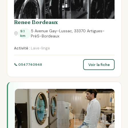
Renee Bordeaux
5 Avenue Gay-Lussac, 33370 Artigues-
9.1
km
PrèS-Bordeaux
Activité :
Lave-linge
Voir la fiche
📞 0547740948