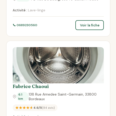
Activité :
Lave-linge
Voir la fiche
📞 0689230560
Fabrice Chaoui
138 Rue Amedee Saint-Germain, 33800
6.1
km
Bordeaux
★★★★★
4.6/5
(84 avis)