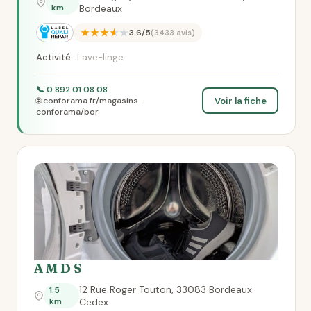
km
Bordeaux
★★★★★
3.6/5
(3433 avis)
Activité :
Lave-linge
📞 0 892 01 08 08
Voir la fiche
🌐 conforama.fr/magasins-
conforama/bor
A M D S
12 Rue Roger Touton, 33083 Bordeaux
1.5
km
Cedex