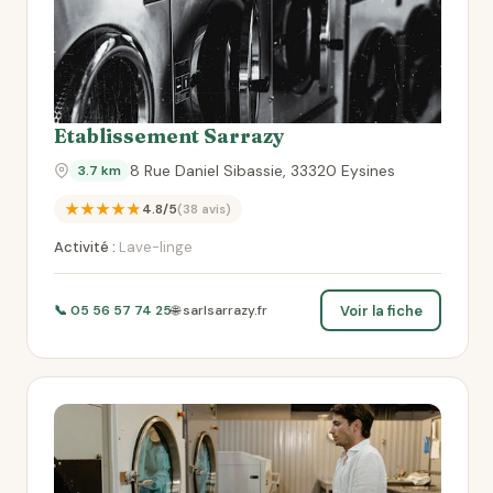
Etablissement Sarrazy
8 Rue Daniel Sibassie, 33320 Eysines
3.7 km
★★★★★
4.8/5
(38 avis)
Activité :
Lave-linge
Voir la fiche
📞 05 56 57 74 25
🌐 sarlsarrazy.fr