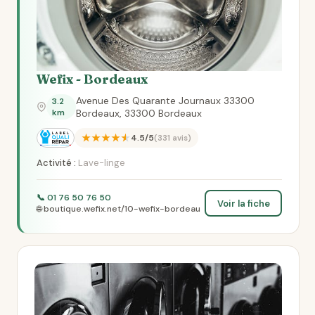
Wefix - Bordeaux
Avenue Des Quarante Journaux 33300
3.2
km
Bordeaux, 33300 Bordeaux
★★★★★
4.5/5
(331 avis)
Activité :
Lave-linge
📞 01 76 50 76 50
Voir la fiche
🌐 boutique.wefix.net/10-wefix-bordeau