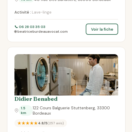
Activité :
Lave-linge
📞 06 28 03 35 03
Voir la fiche
🌐 beatriceburdeauavocat.com
Didier Benabed
122 Cours Balguerie Stuttenberg, 33300
1.5
km
Bordeaux
★★★★★
4.8/5
(257 avis)