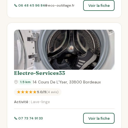
Voir la fiche
📞 06 48 45 96 84
🌐 eco-outillage.fr
Electro-Services33
14 Cours De L'Yser, 33800 Bordeaux
1.5 km
★★★★★
5.0/5
(4 avis)
Activité :
Lave-linge
Voir la fiche
📞 07 73 74 91 33