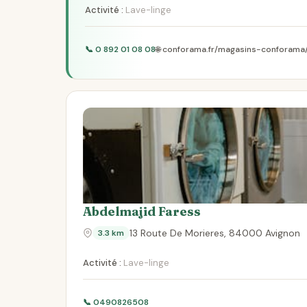
Activité :
Lave-linge
📞 0 892 01 08 08
🌐 conforama.fr/magasins-conforama/
Abdelmajid Faress
13 Route De Morieres, 84000 Avignon
3.3 km
Activité :
Lave-linge
📞 0490826508