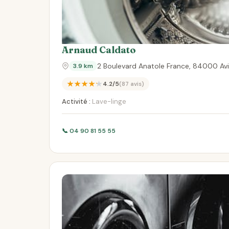
Arnaud Caldato
2 Boulevard Anatole France, 84000 Av
3.9 km
★★★★★
4.2/5
(87 avis)
Activité :
Lave-linge
📞 04 90 81 55 55