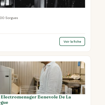
700 Sorgues
Voir la fiche
t Electromenager Benevole De La
rgue