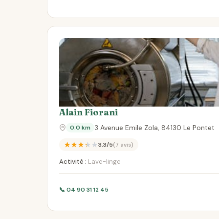
Alain Fiorani
3 Avenue Emile Zola, 84130 Le Pontet
0.0 km
★★★★★
3.3/5
(7 avis)
Activité :
Lave-linge
📞 04 90 31 12 45