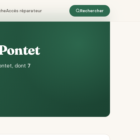
che
Accès réparateur
Rechercher
 Pontet
ontet
, dont
7