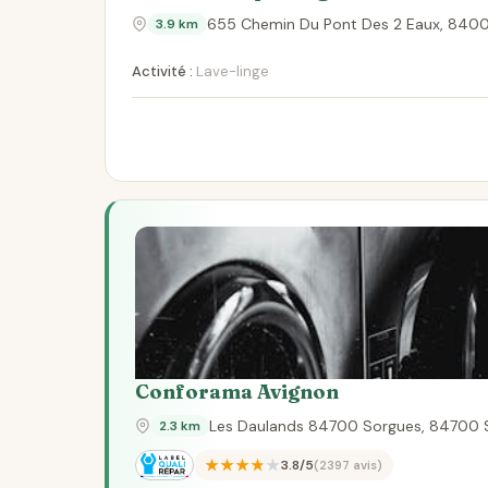
655 Chemin Du Pont Des 2 Eaux, 840
3.9 km
Activité :
Lave-linge
Conforama Avignon
Les Daulands 84700 Sorgues, 84700 
2.3 km
★★★★★
3.8/5
(2397 avis)