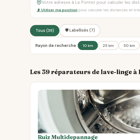
📡 Utiliser ma position
pour calculer les distances et tri
🛡️ Labellisés (7)
Tous (39)
Rayon de recherche :
10 km
25 km
50 km
Les 39 réparateurs de lave-linge à
Ruiz Multidepannage