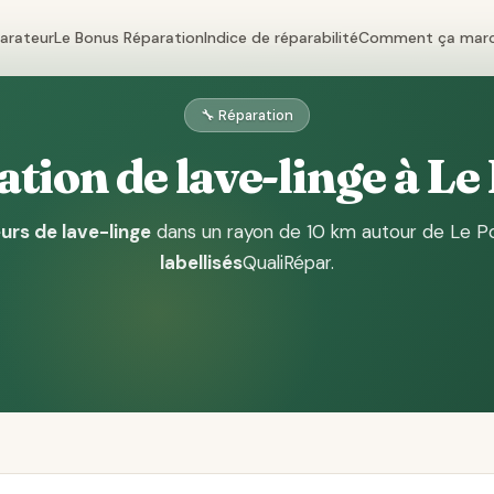
parateur
Le Bonus Réparation
Indice de réparabilité
Comment ça mar
🔧 Réparation
tion de lave-linge à Le
urs de lave-linge
dans un rayon de 10 km autour de Le P
labellisés
QualiRépar
.