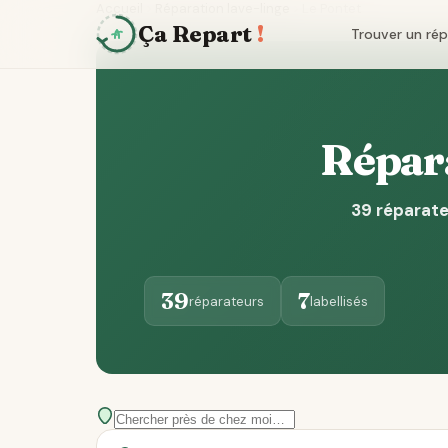
Accueil
Réparation lave-linge
Le Pontet
Ça Repart
!
Trouver un ré
Répara
39 réparate
39
7
réparateurs
labellisés