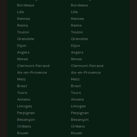
Bordeaux
Bordeaux
Lille
Lille
Rennes
Rennes
Reims
Reims
Toulon
Toulon
Grenoble
Grenoble
Dijon
Dijon
Angers
Angers
Nîmes
Nîmes
Clermont-Ferrand
Clermont-Ferrand
Aix-en-Provence
Aix-en-Provence
Metz
Metz
Brest
Brest
Tours
Tours
Amiens
Amiens
Limoges
Limoges
Perpignan
Perpignan
Besançon
Besançon
Orléans
Orléans
Rouen
Rouen