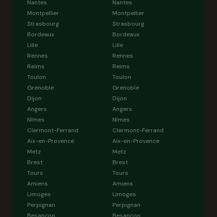
Nantes
Nantes
Montpellier
Montpellier
Strasbourg
Strasbourg
Bordeaux
Bordeaux
Lille
Lille
Rennes
Rennes
Reims
Reims
Toulon
Toulon
Grenoble
Grenoble
Dijon
Dijon
Angers
Angers
Nîmes
Nîmes
Clermont-Ferrand
Clermont-Ferrand
Aix-en-Provence
Aix-en-Provence
Metz
Metz
Brest
Brest
Tours
Tours
Amiens
Amiens
Limoges
Limoges
Perpignan
Perpignan
Besançon
Besançon