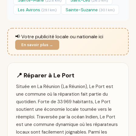
Sainte-Marie
Saint-Leu
(22.8 km)
(26.5 km)
Les Avirons
Sainte-Suzanne
(29.1 km)
(30.1 km)
📢 Votre publicité locale ou nationale ici
En savoir plus →
📍 Réparer à Le Port
Située en La Réunion (La Réunion), Le Port est
une commune où la réparation fait partie du
quotidien. Forte de 33 969 habitants, Le Port
soutient une économie locale tournée vers le
réemploi. Traversée par la océan Indien, Le Port
est une commune dynamique où les réparateurs
locaux sont facilement joignables. Parmi les