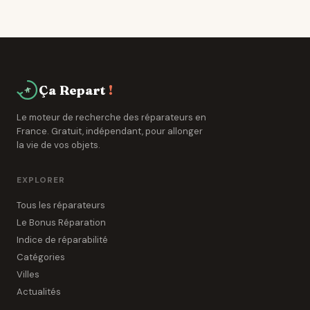
La loi impose aux fabricants de fournir les pièces
détachées pendant 5 à 10 ans. Les réparateurs de Le
Port ont accès à des réseaux de grossistes
spécialisés.
Ça Repart
!
Le moteur de recherche des réparateurs en
France. Gratuit, indépendant, pour allonger
la vie de vos objets.
EXPLORER
Tous les réparateurs
Le Bonus Réparation
Indice de réparabilité
Catégories
Villes
Actualités