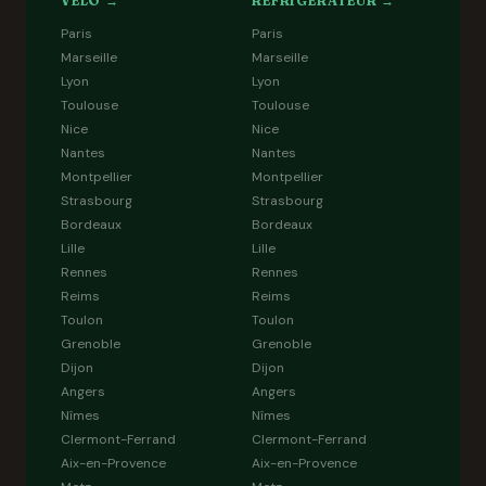
VÉLO →
RÉFRIGÉRATEUR →
Paris
Paris
Marseille
Marseille
Lyon
Lyon
Toulouse
Toulouse
Nice
Nice
Nantes
Nantes
Montpellier
Montpellier
Strasbourg
Strasbourg
Bordeaux
Bordeaux
Lille
Lille
Rennes
Rennes
Reims
Reims
Toulon
Toulon
Grenoble
Grenoble
Dijon
Dijon
Angers
Angers
Nîmes
Nîmes
Clermont-Ferrand
Clermont-Ferrand
Aix-en-Provence
Aix-en-Provence