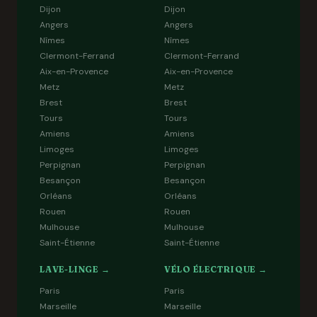
Dijon
Dijon
Angers
Angers
Nîmes
Nîmes
Clermont-Ferrand
Clermont-Ferrand
Aix-en-Provence
Aix-en-Provence
Metz
Metz
Brest
Brest
Tours
Tours
Amiens
Amiens
Limoges
Limoges
Perpignan
Perpignan
Besançon
Besançon
Orléans
Orléans
Rouen
Rouen
Mulhouse
Mulhouse
Saint-Étienne
Saint-Étienne
LAVE-LINGE →
VÉLO ÉLECTRIQUE →
Paris
Paris
Marseille
Marseille