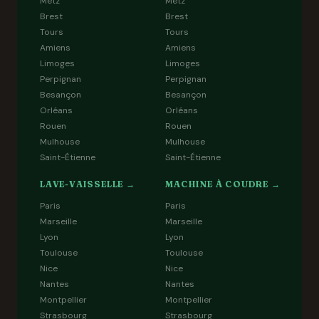
Metz
Metz
Brest
Brest
Tours
Tours
Amiens
Amiens
Limoges
Limoges
Perpignan
Perpignan
Besançon
Besançon
Orléans
Orléans
Rouen
Rouen
Mulhouse
Mulhouse
Saint-Étienne
Saint-Étienne
LAVE-VAISSELLE →
MACHINE À COUDRE →
Paris
Paris
Marseille
Marseille
Lyon
Lyon
Toulouse
Toulouse
Nice
Nice
Nantes
Nantes
Montpellier
Montpellier
Strasbourg
Strasbourg