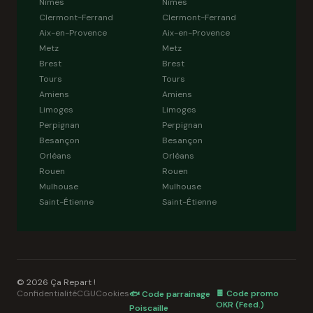
Nîmes
Nîmes
Clermont-Ferrand
Clermont-Ferrand
Aix-en-Provence
Aix-en-Provence
Metz
Metz
Brest
Brest
Tours
Tours
Amiens
Amiens
Limoges
Limoges
Perpignan
Perpignan
Besançon
Besançon
Orléans
Orléans
Rouen
Rouen
Mulhouse
Mulhouse
Saint-Étienne
Saint-Étienne
© 2026 Ça Repart !
Confidentialité
CGU
Cookies
🍫 Code promo
🐟 Code parrainage
OKR (Feed.)
Poiscaille