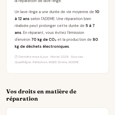
la réparation de lave-linge
.
Un lave-linge a une durée de vie moyenne de
10
à 12 ans
selon l'ADEME. Une réparation bien
réalisée peut prolonger cette durée de
5 à 7
ans
. En réparant, vous évitez l'émission
d'environ
70 kg de CO₂
et la production de
80
kg de déchets électroniques
.
🕐 Dernière mise à jour : février 2026 · Sources :
QualiRépar, Refashion, INSEE Sirene, ADEME
Vos droits en matière de
réparation