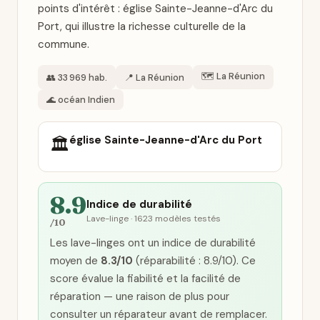
points d'intérêt : église Sainte-Jeanne-d'Arc du
Port, qui illustre la richesse culturelle de la
commune.
🗺️ La Réunion
👥 33 969 hab.
📍 La Réunion
🌊 océan Indien
église Sainte-Jeanne-d'Arc du Port
🏛️
8.9
Indice de durabilité
Lave-linge · 1623 modèles testés
/10
Les lave-linges ont un indice de durabilité
moyen de
8.3/10
(réparabilité : 8.9/10). Ce
score évalue la fiabilité et la facilité de
réparation — une raison de plus pour
consulter un réparateur avant de remplacer.