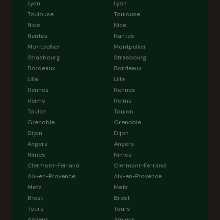
Lyon
Lyon
Toulouse
Toulouse
Nice
Nice
Nantes
Nantes
Montpellier
Montpellier
Strasbourg
Strasbourg
Bordeaux
Bordeaux
Lille
Lille
Rennes
Rennes
Reims
Reims
Toulon
Toulon
Grenoble
Grenoble
Dijon
Dijon
Angers
Angers
Nîmes
Nîmes
Clermont-Ferrand
Clermont-Ferrand
Aix-en-Provence
Aix-en-Provence
Metz
Metz
Brest
Brest
Tours
Tours
Amiens
Amiens