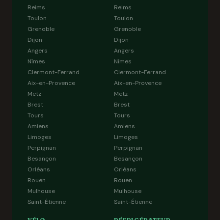
Reims
Reims
Toulon
Toulon
Grenoble
Grenoble
Dijon
Dijon
Angers
Angers
Nîmes
Nîmes
Clermont-Ferrand
Clermont-Ferrand
Aix-en-Provence
Aix-en-Provence
Metz
Metz
Brest
Brest
Tours
Tours
Amiens
Amiens
Limoges
Limoges
Perpignan
Perpignan
Besançon
Besançon
Orléans
Orléans
Rouen
Rouen
Mulhouse
Mulhouse
Saint-Étienne
Saint-Étienne