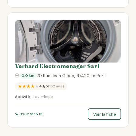
Verbard Electromenager Sarl
70 Rue Jean Giono, 97420 Le Port
0.0 km
★★★★★
4.1/5
(152 avis)
Activité :
Lave-linge
Voir la fiche
📞 0262 51 15 15