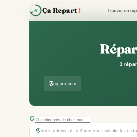
Accueil
Réparation lave-linge
Le Sourn
Ça Repart
!
Trouver un ré
Répara
3 répar
3
réparateurs