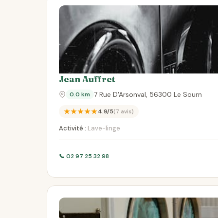
Jean Auffret
7 Rue D'Arsonval, 56300 Le Sourn
0.0 km
★★★★★
4.9/5
(7 avis)
Activité :
Lave-linge
📞 02 97 25 32 98