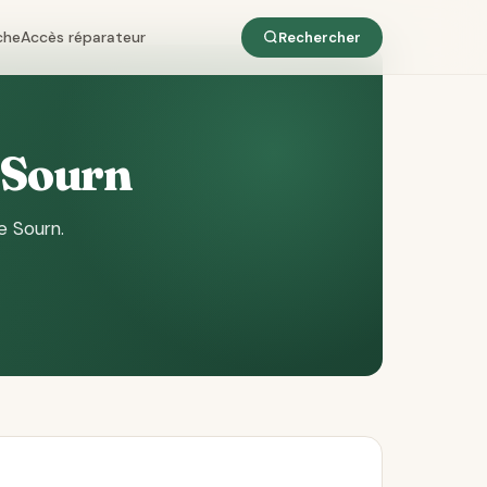
che
Accès réparateur
Rechercher
e Sourn
e Sourn
.