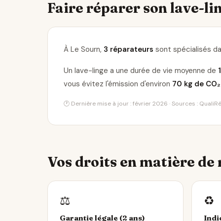
Faire réparer son lave-lin
À Le Sourn,
3 réparateurs
sont spécialisés da
Un lave-linge a une durée de vie moyenne de
vous évitez l'émission d'environ
70 kg de CO₂
🕐 Dernière mise à jour : février 2026 · Sources : Quali
Vos droits en matière de
⚖️
♻️
Garantie légale (2 ans)
Indi