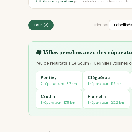
📡 Utiliser ma position
pour calculer les distances et tri
Tous (3)
Trier par
🏘️ Villes proches avec des réparate
Peu de résultats à Le Sourn ? Ces villes voisines
Pontivy
Cléguérec
2 réparateurs · 3.7 km
1 réparateur · 11.3 km
Crédin
Plumelin
1 réparateur · 17.5 km
1 réparateur · 20.2 km