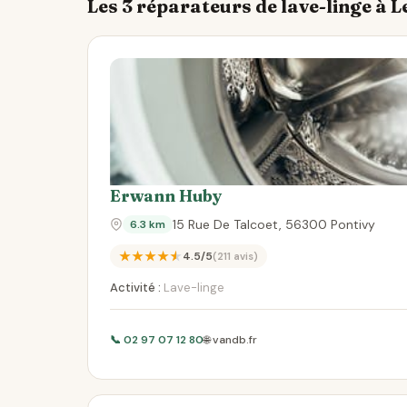
Les 3 réparateurs de lave-linge à 
Erwann Huby
15 Rue De Talcoet, 56300 Pontivy
6.3 km
★★★★★
4.5/5
(211 avis)
Activité :
Lave-linge
📞 02 97 07 12 80
🌐 vandb.fr