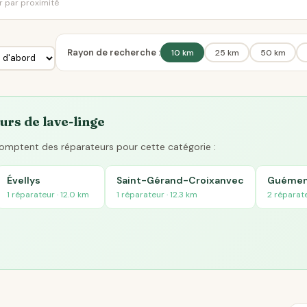
er par proximité
Rayon de recherche :
10 km
25 km
50 km
urs de lave-linge
 comptent des réparateurs pour cette catégorie :
Évellys
Saint-Gérand-Croixanvec
Guémen
1 réparateur · 12.0 km
1 réparateur · 12.3 km
2 réparate