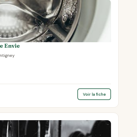
e Envie
ntigney
Voir la fiche