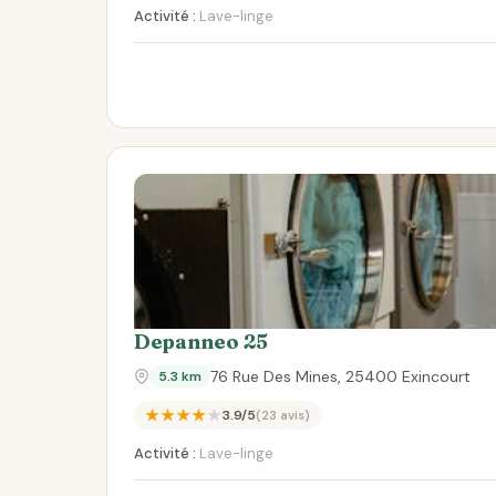
Activité :
Lave-linge
Depanneo 25
76 Rue Des Mines, 25400 Exincourt
5.3 km
★★★★★
3.9/5
(23 avis)
Activité :
Lave-linge