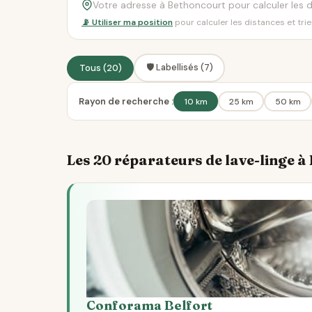
📡 Utiliser ma position
pour calculer les distances et tri
🛡️ Labellisés (7)
Tous (20)
Rayon de recherche :
10 km
25 km
50 km
Les 20 réparateurs de lave-linge 
Conforama Belfort