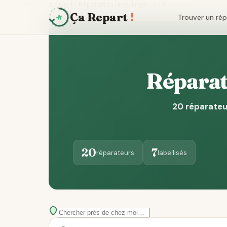
Accueil
Réparation lave-linge
Bethoncourt
Ça Repart
!
Trouver un ré
Réparat
20 réparateu
20
7
réparateurs
labellisés