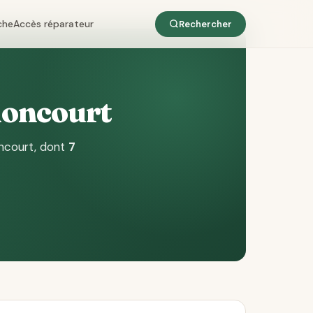
che
Accès réparateur
Rechercher
honcourt
ncourt
, dont
7