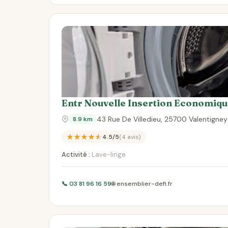
Entr Nouvelle Insertion Economiqu
43 Rue De Villedieu, 25700 Valentigney
8.9 km
★★★★★
4.5/5
(4 avis)
Activité :
Lave-linge
📞 03 81 96 16 59
🌐 ensemblier-defi.fr