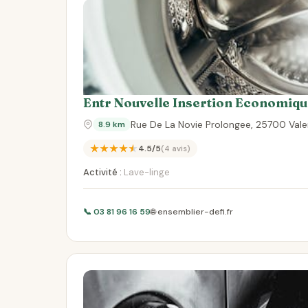
Entr Nouvelle Insertion Economiqu
Rue De La Novie Prolongee, 25700 Vale
8.9 km
★★★★★
4.5/5
(4 avis)
Activité :
Lave-linge
📞 03 81 96 16 59
🌐 ensemblier-defi.fr