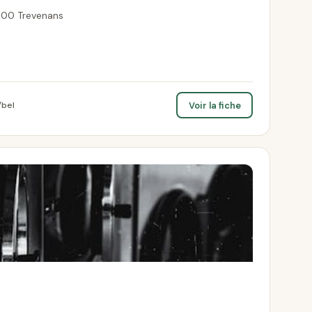
00 Trevenans
Voir la fiche
/bel