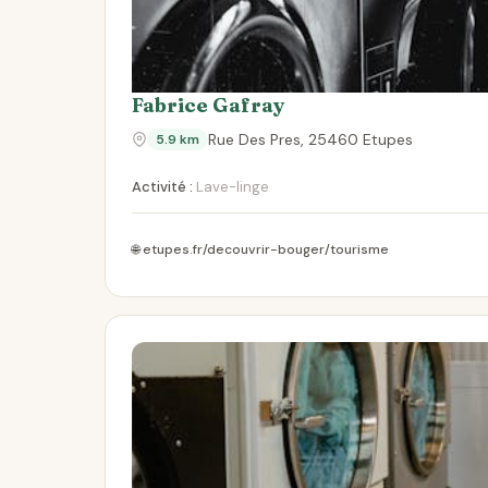
Fabrice Gafray
Rue Des Pres, 25460 Etupes
5.9 km
Activité :
Lave-linge
🌐 etupes.fr/decouvrir-bouger/tourisme