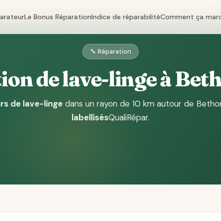
parateur
Le Bonus Réparation
Indice de réparabilité
Comment ça mar
🔧 Réparation
ion de lave-linge à Bet
rs de lave-linge
dans un rayon de 10 km autour de Betho
labellisés
QualiRépar
.