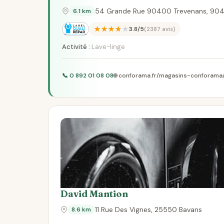
54 Grande Rue 90400 Trevenans, 904
6.1 km
★★★★★
3.8/5
(2387 avis)
Activité :
Lave-linge
📞 0 892 01 08 08
🌐 conforama.fr/magasins-conforama
David Mantion
11 Rue Des Vignes, 25550 Bavans
8.6 km