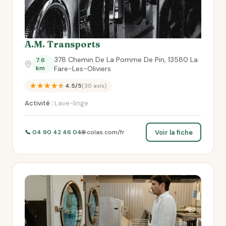
A.M. Transports
378 Chemin De La Pomme De Pin, 13580 La
7.6
km
Fare-Les-Oliviers
★★★★★
4.5/5
(30 avis)
Activité :
Lave-linge
Voir la fiche
📞 04 90 42 46 04
🌐 colas.com/fr