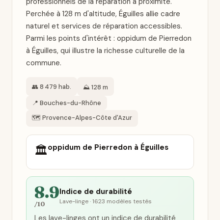
professionnels de la réparation à proximité.
Perchée à 128 m d'altitude, Éguilles allie cadre
naturel et services de réparation accessibles.
Parmi les points d'intérêt : oppidum de Pierredon
à Éguilles, qui illustre la richesse culturelle de la
commune.
👥 8 479 hab.
⛰️ 128 m
📍 Bouches-du-Rhône
🗺️ Provence-Alpes-Côte d'Azur
oppidum de Pierredon à Éguilles
🏛️
8.9
Indice de durabilité
Lave-linge · 1623 modèles testés
/10
Les lave-linges ont un indice de durabilité