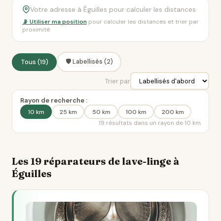
📡 Utiliser ma position
pour calculer les distances et trier par
proximité
🛡️ Labellisés (2)
Tous (19)
Trier par
Rayon de recherche :
10 km
25 km
50 km
100 km
200 km
19 résultats dans un rayon de 10 km
Les 19 réparateurs de lave-linge à
Éguilles