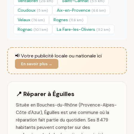
Ventabren
Saint-Cannat
(2.6 km)
(5.5 km)
Coudoux
Aix-en-Provence
(5 km)
(6.6 km)
Velaux
Rognes
(7.6 km)
(11.6 km)
Rognac
La Fare-les-Oliviers
(10.1 km)
(9.2 km)
📢 Votre publicité locale ou nationale ici
En savoir plus →
📍 Réparer à Éguilles
Située en Bouches-du-Rhône (Provence-Alpes-
Côte d'Azur), Éguilles est une commune où la
réparation fait partie du quotidien. Ses 8 479
habitants peuvent compter sur des