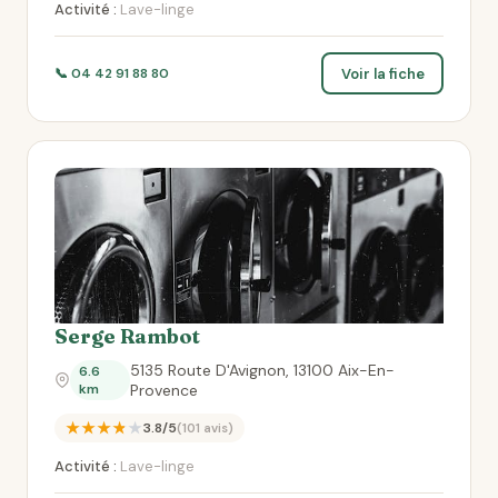
Activité :
Lave-linge
Voir la fiche
📞 04 42 91 88 80
Serge Rambot
5135 Route D'Avignon, 13100 Aix-En-
6.6
km
Provence
★★★★★
3.8/5
(101 avis)
Activité :
Lave-linge