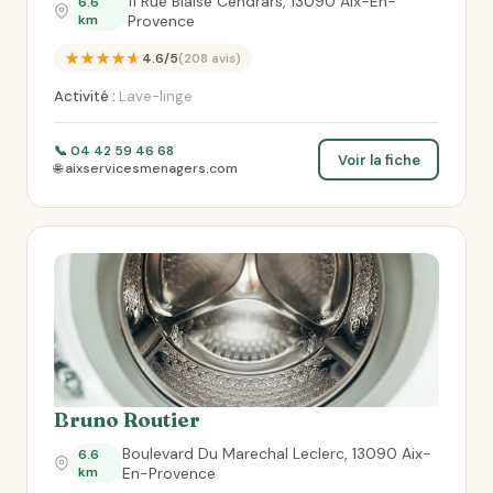
11 Rue Blaise Cendrars, 13090 Aix-En-
6.6
km
Provence
★★★★★
4.6/5
(208 avis)
Activité :
Lave-linge
📞 04 42 59 46 68
Voir la fiche
🌐 aixservicesmenagers.com
Bruno Routier
Boulevard Du Marechal Leclerc, 13090 Aix-
6.6
km
En-Provence