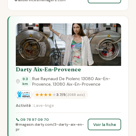
🌐 aixservicesmenagers.com
Darty Aix-En-Provence
Rue Raynaud De Piolenc 13080 Aix-En-
9.3
km
Provence, 13080 Aix-En-Provence
★★★★★
3.7/5
(2088 avis)
Activité :
Lave-linge
📞 09 78 97 09 70
Voir la fiche
🌐 magasin.darty.com/3-darty-aix-en-
pr