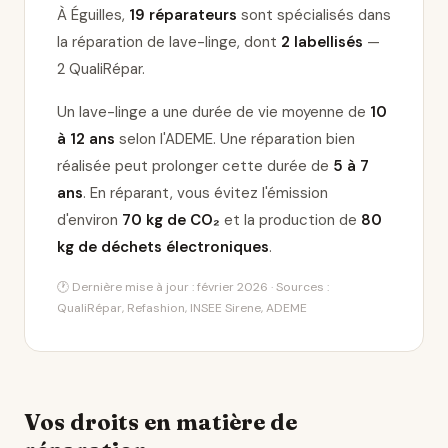
À Éguilles,
19 réparateurs
sont spécialisés dans
la réparation de lave-linge
, dont
2 labellisés
—
2 QualiRépar
.
Un lave-linge a une durée de vie moyenne de
10
à 12 ans
selon l'ADEME. Une réparation bien
réalisée peut prolonger cette durée de
5 à 7
ans
. En réparant, vous évitez l'émission
d'environ
70 kg de CO₂
et la production de
80
kg de déchets électroniques
.
🕐 Dernière mise à jour : février 2026 · Sources :
QualiRépar, Refashion, INSEE Sirene, ADEME
Vos droits en matière de