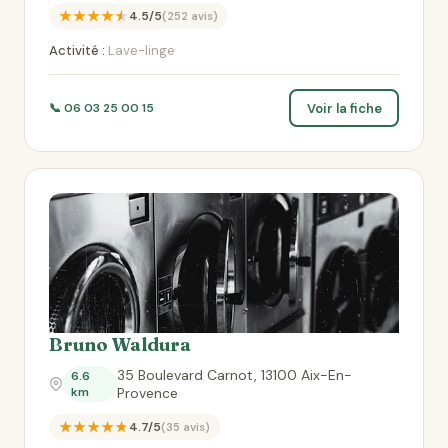
★★★★★
4.5/5
(252 avis)
Activité :
Lave-linge
Voir la fiche
📞 06 03 25 00 15
Bruno Waldura
35 Boulevard Carnot, 13100 Aix-En-
6.6
km
Provence
★★★★★
4.7/5
(35 avis)