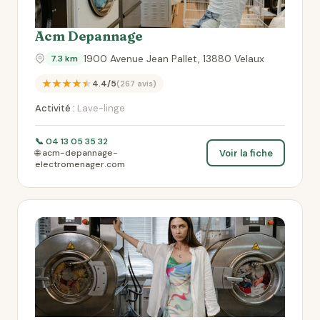
Acm Depannage
1900 Avenue Jean Pallet, 13880 Velaux
7.3 km
★★★★★
4.4/5
(267 avis)
Activité :
Lave-linge
📞 04 13 05 35 32
Voir la fiche
🌐 acm-depannage-
electromenager.com