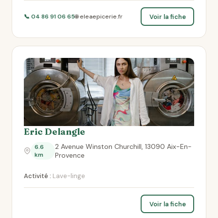
Voir la fiche
📞 04 86 91 06 65
🌐 eleaepicerie.fr
Eric Delangle
2 Avenue Winston Churchill, 13090 Aix-En-
6.6
km
Provence
Activité :
Lave-linge
Voir la fiche