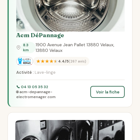
Acm DéPannage
1900 Avenue Jean Pallet 13880 Velaux,
8.3
km
13880 Velaux
★★★★★
4.4/5
(267 avis)
Activité :
Lave-linge
📞 04 13 05 35 32
Voir la fiche
🌐 acm-depannage-
electromenager.com