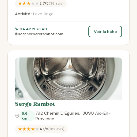
★★★★★
2.7/5
(36 avis)
Activité :
Lave-linge
📞 04 42 21 73 40
Voir la fiche
🌐 scannerparcrambot.com
Serge Rambot
792 Chemin D'Eguilles, 13090 Aix-En-
6.6
km
Provence
★★★★★
4.1/5
(912 avis)