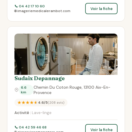
📞 04 42 17 10 60
Voir la fiche
🌐 imageriemedicalerambot.com
Sudaix Depannage
Chemin Du Coton Rouge, 13100 Aix-En-
6.6
km
Provence
★★★★★
4.6/5
(208 avis)
Activité :
Lave-linge
📞 04 42 59 46 68
Voir la fiche