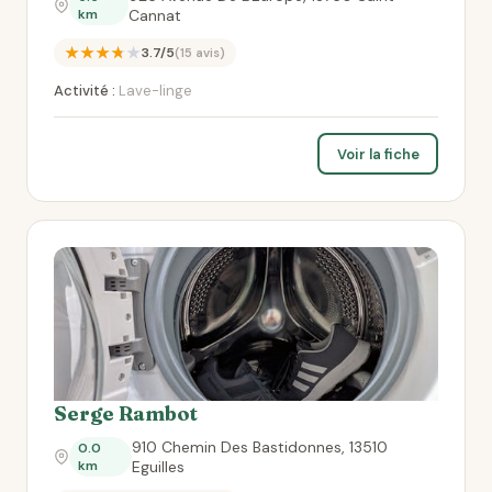
km
Cannat
★★★★★
3.7/5
(15 avis)
Activité :
Lave-linge
Voir la fiche
Serge Rambot
910 Chemin Des Bastidonnes, 13510
0.0
km
Eguilles