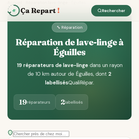
Accueil
Réparation lave-linge
Éguilles
Ça Repart
!
Rechercher
🔧 Réparation
Réparation de lave-linge à
Éguilles
19 réparateurs de lave-linge
dans un rayon
de 10 km autour de Éguilles
, dont
2
labellisés
QualiRépar
.
19
2
réparateurs
labellisés