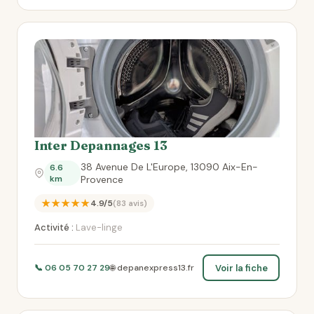
Inter Depannages 13
38 Avenue De L'Europe, 13090 Aix-En-
6.6
km
Provence
★★★★★
4.9/5
(83 avis)
Activité :
Lave-linge
Voir la fiche
📞 06 05 70 27 29
🌐 depanexpress13.fr