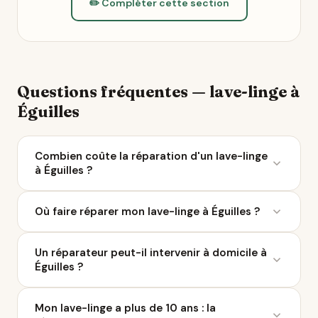
✏️ Compléter cette section
Questions fréquentes — lave-linge à
Éguilles
Combien coûte la réparation d'un lave-linge
à Éguilles ?
Le coût moyen d'une réparation de lave-linge varie
Où faire réparer mon lave-linge à Éguilles ?
entre 50 et 200 € selon la panne. À Éguilles, 19
réparateurs sont référencés sur Ça Repart. Avec le
Ça Repart recense 19 réparateurs de lave-linge à
Bonus Réparation, vous économisez jusqu'à 0 €
Un réparateur peut-il intervenir à domicile à
Éguilles et dans un rayon de 10 km. Parcourez la liste
chez un professionnel labellisé QualiRépar.
Éguilles ?
ci-dessus pour comparer les avis Google, les labels
QualiRépar, et contacter le professionnel le plus
Plusieurs réparateurs référencés sur Ça Repart
proche.
Mon lave-linge a plus de 10 ans : la
proposent des interventions à domicile autour de