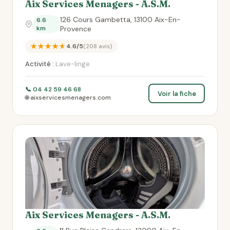
Aix Services Menagers - A.S.M.
126 Cours Gambetta, 13100 Aix-En-
6.6
km
Provence
★★★★★
4.6/5
(208 avis)
Activité :
Lave-linge
📞 04 42 59 46 68
Voir la fiche
🌐 aixservicesmenagers.com
Aix Services Menagers - A.S.M.