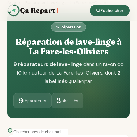
Accueil
Réparation lave-linge
La Fare-les-Oliviers
Ça Repart
!
Rechercher
🔧 Réparation
Réparation de lave-linge à
La Fare-les-Oliviers
9 réparateurs de lave-linge
dans un rayon de
10 km autour de La Fare-les-Oliviers
, dont
2
labellisés
QualiRépar
.
9
2
réparateurs
labellisés