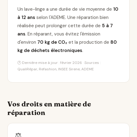
Un lave-linge a une durée de vie moyenne de
10
à 12 ans
selon l'ADEME. Une réparation bien
réalisée peut prolonger cette durée de
5 à 7
ans
. En réparant, vous évitez l'émission
d'environ
70 kg de CO₂
et la production de
80
kg de déchets électroniques
.
🕐 Dernière mise à jour : février 2026 · Sources :
QualiRépar, Refashion, INSEE Sirene, ADEME
Vos droits en matière de
réparation
⚖️