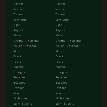
Rennes
Rennes
Reims
Reims
Toulon
Toulon
Grenoble
Grenoble
Dijon
Dijon
Angers
Angers
Nîmes
Nîmes
Clermont-Ferrand
Clermont-Ferrand
Aix-en-Provence
Aix-en-Provence
Metz
Metz
Brest
Brest
Tours
Tours
Amiens
Amiens
Limoges
Limoges
Perpignan
Perpignan
Besançon
Besançon
Orléans
Orléans
Rouen
Rouen
Mulhouse
Mulhouse
Saint-Étienne
Saint-Étienne