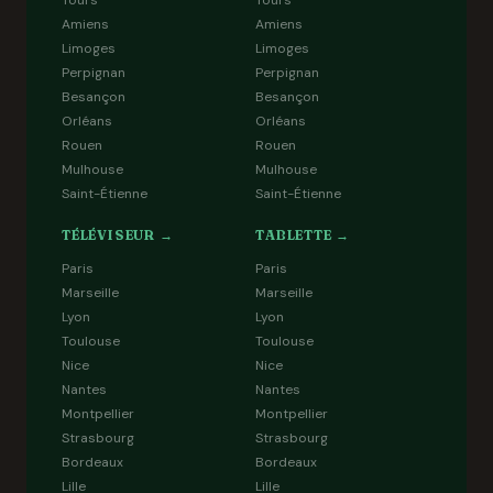
Tours
Tours
Amiens
Amiens
Limoges
Limoges
Perpignan
Perpignan
Besançon
Besançon
Orléans
Orléans
Rouen
Rouen
Mulhouse
Mulhouse
Saint-Étienne
Saint-Étienne
TÉLÉVISEUR →
TABLETTE →
Paris
Paris
Marseille
Marseille
Lyon
Lyon
Toulouse
Toulouse
Nice
Nice
Nantes
Nantes
Montpellier
Montpellier
Strasbourg
Strasbourg
Bordeaux
Bordeaux
Lille
Lille