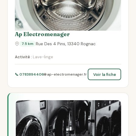
Ap Electromenager
Rue Des 4 Pins, 13340 Rognac
7.5 km
Activité :
Lave-linge
Voir la fiche
📞 0783894406
🌐 ap-electromenager.fr