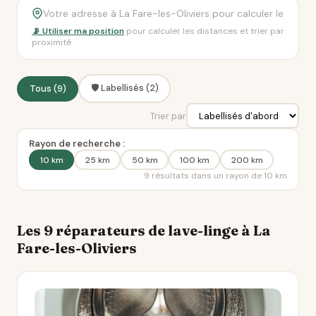
📡 Utiliser ma position
pour calculer les distances et trier par
proximité
🛡️ Labellisés (2)
Tous (9)
Trier par
Rayon de recherche :
10 km
25 km
50 km
100 km
200 km
9 résultats dans un rayon de 10 km
Les 9 réparateurs de lave-linge à La
Fare-les-Oliviers