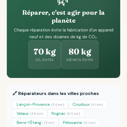
Réparer, c'est agir pour la
planète
Chaque réparation évite la fabrication d'un appareil
neuf et des dizaines de kg de CO₂.
70 kg
80 kg
CO₂ ÉVITÉS
DÉCHETS ÉVITÉS
🔗 Réparateurs dans les villes proches
Lançon-Provence
Coudoux
(3.4 km)
(4.1 km)
Velaux
Rognac
(4.9 km)
(6.5 km)
Berre-l'Étang
Pélissanne
(7.3 km)
(9.1 km)