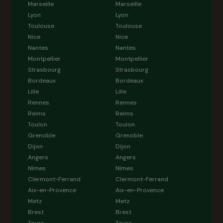
Marseille
Marseille
Lyon
Lyon
Toulouse
Toulouse
Nice
Nice
Nantes
Nantes
Montpellier
Montpellier
Strasbourg
Strasbourg
Bordeaux
Bordeaux
Lille
Lille
Rennes
Rennes
Reims
Reims
Toulon
Toulon
Grenoble
Grenoble
Dijon
Dijon
Angers
Angers
Nîmes
Nîmes
Clermont-Ferrand
Clermont-Ferrand
Aix-en-Provence
Aix-en-Provence
Metz
Metz
Brest
Brest