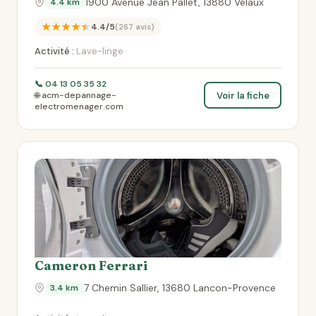
1900 Avenue Jean Pallet, 13880 Velaux
4.4 km
★★★★★
4.4/5
(267 avis)
Activité :
Lave-linge
📞 04 13 05 35 32
Voir la fiche
🌐 acm-depannage-
electromenager.com
Cameron Ferrari
7 Chemin Sallier, 13680 Lancon-Provence
3.4 km