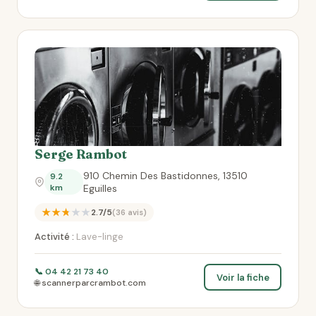
Serge Rambot
910 Chemin Des Bastidonnes, 13510
9.2
km
Eguilles
★★★★★
2.7/5
(36 avis)
Activité :
Lave-linge
📞 04 42 21 73 40
Voir la fiche
🌐 scannerparcrambot.com