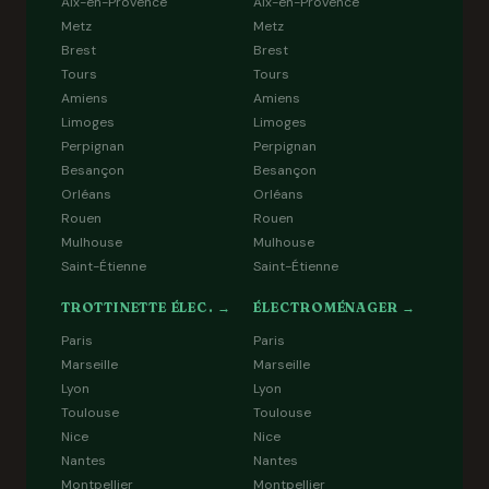
Aix-en-Provence
Aix-en-Provence
Metz
Metz
Brest
Brest
Tours
Tours
Amiens
Amiens
Limoges
Limoges
Perpignan
Perpignan
Besançon
Besançon
Orléans
Orléans
Rouen
Rouen
Mulhouse
Mulhouse
Saint-Étienne
Saint-Étienne
TROTTINETTE ÉLEC. →
ÉLECTROMÉNAGER →
Paris
Paris
Marseille
Marseille
Lyon
Lyon
Toulouse
Toulouse
Nice
Nice
Nantes
Nantes
Montpellier
Montpellier