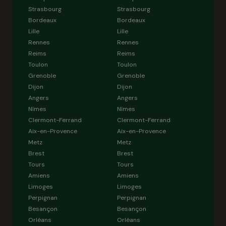
Strasbourg
Strasbourg
Bordeaux
Bordeaux
Lille
Lille
Rennes
Rennes
Reims
Reims
Toulon
Toulon
Grenoble
Grenoble
Dijon
Dijon
Angers
Angers
Nîmes
Nîmes
Clermont-Ferrand
Clermont-Ferrand
Aix-en-Provence
Aix-en-Provence
Metz
Metz
Brest
Brest
Tours
Tours
Amiens
Amiens
Limoges
Limoges
Perpignan
Perpignan
Besançon
Besançon
Orléans
Orléans