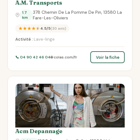
A.M. Transports
378 Chemin De La Pomme De Pin, 13580 La
1.7
km
Fare-Les-Oliviers
★★★★★
4.5/5
(30 avis)
Activité :
Lave-linge
Voir la fiche
📞 04 90 42 46 04
🌐 colas.com/fr
Acm Depannage