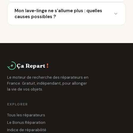
gratuitement par le fabricant.
Un lave-linge a une durée de vie de 8 à 12 ans selon
Mon lave-linge ne s'allume plus : quelles
l'ADEME. Une réparation bien réalisée peut prolonger
causes possibles ?
cette durée de 3 à 7 ans supplémentaires.
Problème d'alimentation, carte électronique
défaillante ou composant de sécurité déclenché. Un
professionnel de La Fare-les-Oliviers peut
diagnostiquer la panne en 15 à 30 minutes.
Ça Repart
!
Le moteur de recherche des réparateurs en
France. Gratuit, indépendant, pour allonger
la vie de vos objets.
EXPLORER
Tous les réparateurs
Le Bonus Réparation
Indice de réparabilité