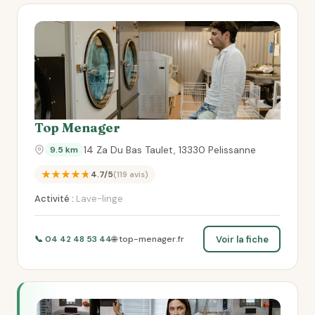
Top Menager
14 Za Du Bas Taulet, 13330 Pelissanne
9.5 km
★★★★★
4.7/5
(119 avis)
Activité :
Lave-linge
Voir la fiche
📞 04 42 48 53 44
🌐 top-menager.fr