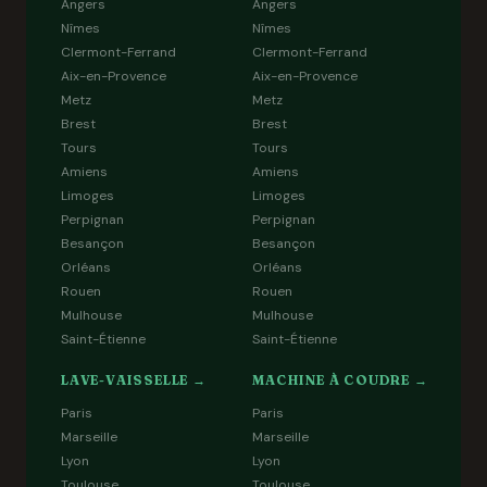
Angers
Angers
Nîmes
Nîmes
Clermont-Ferrand
Clermont-Ferrand
Aix-en-Provence
Aix-en-Provence
Metz
Metz
Brest
Brest
Tours
Tours
Amiens
Amiens
Limoges
Limoges
Perpignan
Perpignan
Besançon
Besançon
Orléans
Orléans
Rouen
Rouen
Mulhouse
Mulhouse
Saint-Étienne
Saint-Étienne
LAVE-VAISSELLE →
MACHINE À COUDRE →
Paris
Paris
Marseille
Marseille
Lyon
Lyon
Toulouse
Toulouse