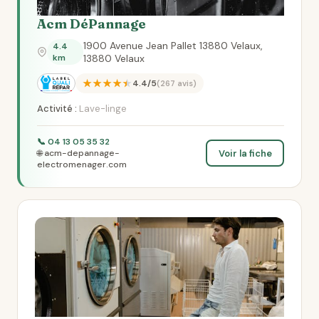
Acm DéPannage
1900 Avenue Jean Pallet 13880 Velaux,
4.4
km
13880 Velaux
★★★★★
4.4/5
(267 avis)
Activité :
Lave-linge
📞 04 13 05 35 32
Voir la fiche
🌐 acm-depannage-
electromenager.com