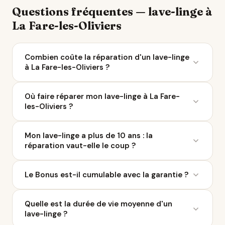
Questions fréquentes — lave-linge à
La Fare-les-Oliviers
Combien coûte la réparation d'un lave-linge
à La Fare-les-Oliviers ?
Le coût moyen d'une réparation de lave-linge varie
Où faire réparer mon lave-linge à La Fare-
entre 50 et 200 € selon la panne. À La Fare-les-
les-Oliviers ?
Oliviers, 9 réparateurs sont référencés sur Ça Repart.
Avec le Bonus Réparation, vous économisez jusqu'à
Ça Repart recense 9 réparateurs de lave-linge à La
0 € chez un professionnel labellisé QualiRépar.
Mon lave-linge a plus de 10 ans : la
Fare-les-Oliviers et dans un rayon de 10 km.
réparation vaut-elle le coup ?
Parcourez la liste ci-dessus pour comparer les avis
Google, les labels QualiRépar, et contacter le
Si la réparation coûte moins d'un tiers du prix du
professionnel le plus proche.
Le Bonus est-il cumulable avec la garantie ?
neuf, elle est généralement rentable. Un réparateur
de La Fare-les-Oliviers peut vous donner un avis
Le Bonus Réparation concerne les appareils hors
honnête avant intervention.
Quelle est la durée de vie moyenne d'un
garantie constructeur. Si votre lave-linge est encore
lave-linge ?
sous garantie, la réparation est prise en charge